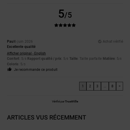
5
/5
Paul
6 juin 2026
Achat vérifié
Excellente qualité
Afficher original - English
Confort
: 5
Rapport qualité / prix
: 5
Taille
: Taille parfaite
Matière
: 5
/5
/5
/5
Coloris
: 5
/5
Je recommande ce produit
1
2
3
...
8
>
Vérifié par
TrustVille
ARTICLES VUS RÉCEMMENT