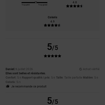
4.8
Trop petit
Trop grand
Coloris
4.9
5
/5
Daniel
26 juillet 2026
Achat vérifié
Elles sont belles et résistantes.
Confort
: 5
Rapport qualité / prix
: 5
Taille
: Taille parfaite
Matière
: 5
/5
/5
/5
Coloris
: 5
/5
Je recommande ce produit
5
/5