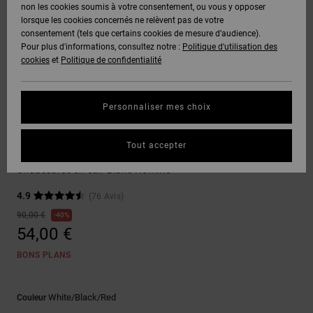
Voir Tout
non les cookies soumis à votre consentement, ou vous y opposer
Boots
Pantalons
Manteaux
Bonnets
lorsque les cookies concernés ne relèvent pas de votre
Quiksilver
Snowboard
& Shorts
consentement (tels que certains cookies de mesure d’audience).
Freedom
BONS
Onyx
Pantalons
Pour plus d'informations, consultez notre :
Politique d'utilisation des
PLANS
Sweats
Accessoires
cookies
et
Politique de confidentialité
Unisex
Voir Tout
Protection
AT-2
Shorts
des
AIDE &
T-Shirts
Voir Tout
données
Personnaliser mes choix
CONTACT
Voir Tout
Liquid
Boardshorts
Chaussures de Skate
Fuego
Chemises
Guide des
Tout accepter
MAGASINS
& Polos
Construct
tailles
Voir Tout
Chaussures en cuir Blanc Homme
CARTE
Pantalons,
4.9
(76 Avis)
Démarrez
CADEAU
Jeans &
une
90,00 €
40%
Shorts
conversation
54,00 €
pour obtenir
LISTE DE
la réponse la
BONS PLANS
plus rapide à
SOUHAITS
Bonnets &
votre
Casquettes
question.
White/black/red
Couleur