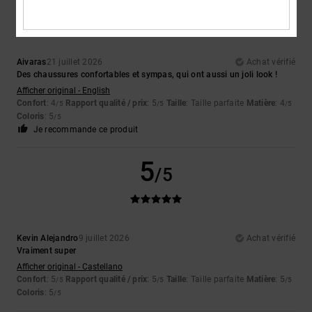
Aivaras
21 juillet 2026
Achat vérifié
Des chaussures confortables et sympas, qui ont aussi un joli look !
Afficher original - English
Confort
: 4
Rapport qualité / prix
: 5
Taille
: Taille parfaite
Matière
: 4
/5
/5
/5
Coloris
: 5
/5
Je recommande ce produit
5
/5
Kevin Alejandro
9 juillet 2026
Achat vérifié
Vraiment super
Afficher original - Castellano
Confort
: 5
Rapport qualité / prix
: 5
Taille
: Taille parfaite
Matière
: 5
/5
/5
/5
Coloris
: 5
/5