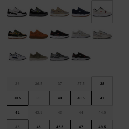
Démarrer une
Sacs &
conversation
Sacs à dos
Trouvez des
réponses
Ceintures
aux
& Portes
questions
les plus
monnaies
fréquentes et
notre
formulaire
de contact.
Consulter
la FAQ
36
36.5
37
37.5
38
38.5
39
40
40.5
41
42
42.5
43
44
44.5
45
46
46.5
47
48.5