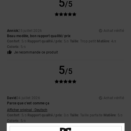
5
/5
Annick
25 juillet 2026
Achat vérifié
Beau modèle, bon rapport qualité/ prix
Confort
: 5
Rapport qualité / prix
: 5
Taille
: Trop petit
Matière
: 4
/5
/5
/5
Coloris
: 5
/5
Je recommande ce produit
5
/5
David
24 juillet 2026
Achat vérifié
Parce que c'est comme ça
Afficher original - Deutsch
Confort
: 5
Rapport qualité / prix
: 3
Taille
: Taille parfaite
Matière
: 5
/5
/5
/5
Coloris
: 5
/5
Je recommande ce produit