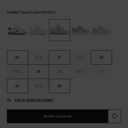
Démarrer une
Sacs &
conversation
Sacs à dos
Taupe/lavender/gum
Couleur
Trouvez des
réponses
Ceintures
aux
& Portes
questions
les plus
monnaies
fréquentes et
notre
formulaire
de contact.
36
36.5
37
37.5
38
Consulter
la FAQ
38.5
39
40
40.5
41
42
42.5
43
Voir le Guide des tailles
Ajouter au panier