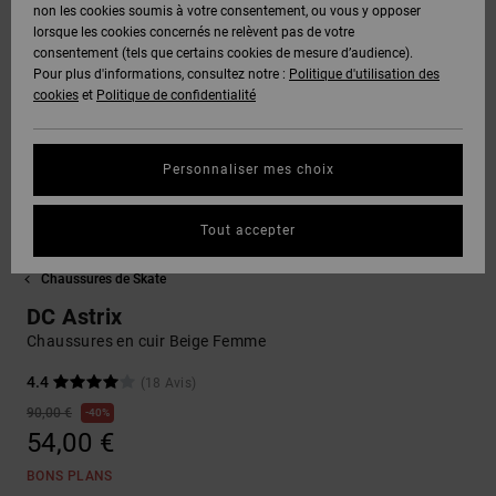
Voir Tout
non les cookies soumis à votre consentement, ou vous y opposer
Boots
Pantalons
Manteaux
Bonnets
lorsque les cookies concernés ne relèvent pas de votre
Quiksilver
Snowboard
& Shorts
consentement (tels que certains cookies de mesure d’audience).
Freedom
BONS
Onyx
Pantalons
Pour plus d'informations, consultez notre :
Politique d'utilisation des
PLANS
Sweats
Accessoires
cookies
et
Politique de confidentialité
Unisex
Voir Tout
Protection
AT-2
Shorts
des
AIDE &
T-Shirts
Voir Tout
données
Personnaliser mes choix
CONTACT
Voir Tout
Liquid
Boardshorts
Fuego
Chemises
Guide des
Tout accepter
MAGASINS
& Polos
tailles
Voir Tout
Chaussures de Skate
CARTE
Pantalons,
DC Astrix
Démarrez
CADEAU
Jeans &
une
Chaussures en cuir Beige Femme
Shorts
conversation
pour obtenir
4.4
(18 Avis)
LISTE DE
la réponse la
plus rapide à
90,00 €
SOUHAITS
Bonnets &
40%
votre
54,00 €
Casquettes
question.
BONS PLANS