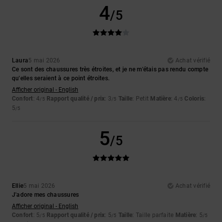
4
/5
Laura
5 mai 2026
Achat vérifié
Ce sont des chaussures très étroites, et je ne m'étais pas rendu compte
qu'elles seraient à ce point étroites.
Afficher original - English
Confort
: 4
Rapport qualité / prix
: 3
Taille
: Petit
Matière
: 4
Coloris
:
/5
/5
/5
5
/5
5
/5
Ellie
5 mai 2026
Achat vérifié
J'adore mes chaussures
Afficher original - English
Confort
: 5
Rapport qualité / prix
: 5
Taille
: Taille parfaite
Matière
: 5
/5
/5
/5