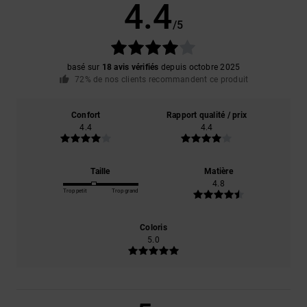
4.4
/5
basé sur
18 avis vérifiés
depuis octobre 2025
72% de nos clients recommandent ce produit
Confort
Rapport qualité / prix
4.4
4.4
Taille
Matière
4.8
Trop petit
Trop grand
Coloris
5.0