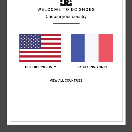
3
WELCOME TO DC SHOES
/5
Choose your country
Amy
16 juillet 2026
Achat vérifié
La taille est petite
Afficher original - English
Confort
: 1
Rapport qualité / prix
: 3
Taille
: Trop petit
Matière
: 4
/5
/5
/5
Coloris
: 5
/5
US SHIPPING ONLY
FR SHIPPING ONLY
5
VIEW ALL COUNTRIES
/5
Emilie
12 mai 2026
Achat vérifié
bien
Confort
: 5
Rapport qualité / prix
: 5
Taille
: Grand
Coloris
: 5
/5
/5
/5