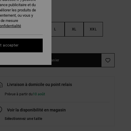
nce publicitaire et du
éliorer les produits de
sentement, ou vous y
s de mesure
onfidentialité
S
M
L
XL
XXL
ir le Guide des tailles
t accepter
Ajouter au panier
Livraison à domicile ou point relais
Prévue à partir du
10 août
Voir la disponibilité en magasin
Sélectionnez une taille