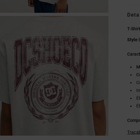
Deta
T-Shi
Style
Caract
M
C
C
I
É
Ét
Compo
Traçab