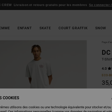
C CREW
Livraison et retours gratuits pour les membres
Se connecter /
EMME
ENFANT
SKATE
COURT GRAFFIK
SNOW
Page d'a
DC
T-Shi
4.0
ECO-B
35,
ES COOKIES
Couleu
mêmes utilisons des cookies ou une technologie équivalente pour stocker et/ou
pareil. Ces informations personnelles (comme vos données de navigation et vot