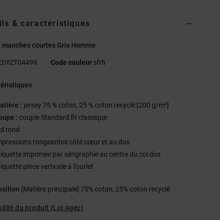
ils & caractéristiques
rt manches courtes Gris Homme
EDYZT04499
Code couleur
sfrh
éristiques
atière :
jersey 75 % coton, 25 % coton recyclé [200 g/m²]
oupe :
couple Standard fit classique
ol rond
mpressions rongeantes côté cœur et au dos
tiquette imprimée par sérigraphie au centre du col dos
iquette pince verticale à l’ourlet
sition
[Matière principale] 75% coton, 25% coton recyclé
ilité du produit (Loi Agec)