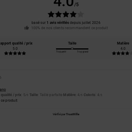
4.0
/5
basé sur
1 avis vérifiés
depuis juillet 2026
100% de nos clients recommandent ce produit
apport qualité / prix
Taille
Matière
5.0
4.0
Trop petit
Trop grand
6
liano
qualité / prix
: 5
Taille
: Taille parfaite
Matière
: 4
Coloris
: 4
/5
/5
/5
ce produit
Vérifié par
TrustVille