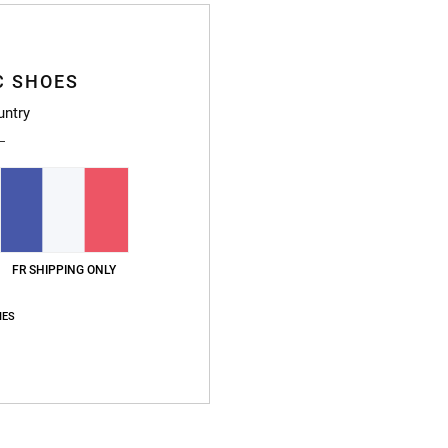
C SHOES
untry
FR SHIPPING ONLY
IES