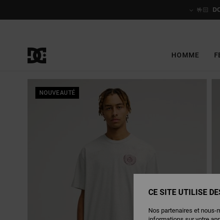
Passer
à
🤟🏻
D
l'information
sur
le
produit
HOMME
F
NOUVEAUTÉ
CE SITE UTILISE D
Nos partenaires et nous-
informations sur votre ap