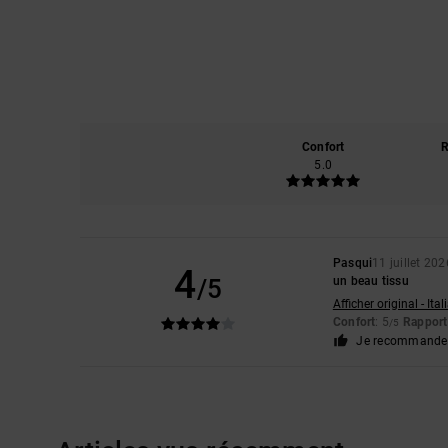
Confort
R
5.0
Pasqui
11 juillet 202
4
/5
un beau tissu
Afficher original - Ita
Confort
: 5
Rapport 
/5
Je recommande 