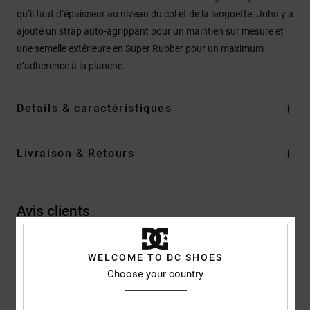
qu’il faut d’épaisseur au niveau du col et de la languette. John y a
ajouté un strap auto-agrippant pour un maintien sur mesure et
une semelle extérieure en Super Rubber pour un maximum
d’adhérence à la planche.
Details & caractéristiques
Livraison & Retours
Avis clients
WELCOME TO DC SHOES
Note moyenne
Choose your country
5.0
/5