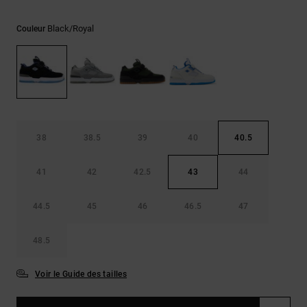
Démarrer une
Sacs &
conversation
Sacs à dos
Black/royal
Couleur
Trouvez des
réponses
Ceintures
aux
& Portes
questions
les plus
monnaies
fréquentes et
notre
formulaire
de contact.
38
38.5
39
40
40.5
Consulter
la FAQ
41
42
42.5
43
44
44.5
45
46
46.5
47
48.5
Voir le Guide des tailles