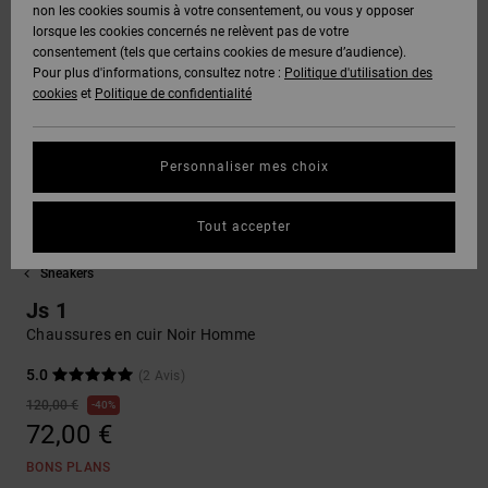
Voir Tout
non les cookies soumis à votre consentement, ou vous y opposer
Boots
Pantalons
Manteaux
Bonnets
lorsque les cookies concernés ne relèvent pas de votre
Quiksilver
Snowboard
& Shorts
consentement (tels que certains cookies de mesure d’audience).
Freedom
BONS
Onyx
Pantalons
Pour plus d'informations, consultez notre :
Politique d'utilisation des
PLANS
Sweats
Accessoires
cookies
et
Politique de confidentialité
Unisex
Voir Tout
Protection
AT-2
Shorts
des
AIDE &
T-Shirts
Voir Tout
données
Personnaliser mes choix
CONTACT
Voir Tout
Liquid
Boardshorts
Fuego
Chemises
Guide des
Tout accepter
MAGASINS
& Polos
tailles
Voir Tout
Sneakers
CARTE
Pantalons,
Js 1
Démarrez
CADEAU
Jeans &
une
Chaussures en cuir Noir Homme
Shorts
conversation
pour obtenir
5.0
(2 Avis)
LISTE DE
la réponse la
120,00 €
plus rapide à
40%
SOUHAITS
Bonnets &
votre
72,00 €
Casquettes
question.
BONS PLANS