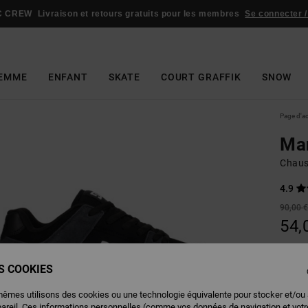
C CREW
Livraison et retours gratuits pour les membres
Se connecter /
EMME
ENFANT
SKATE
COURT GRAFFIK
SNOW
Page d'a
Ma
Chaus
4.9
90,00 
54,
BONS 
ES COOKIES
Couleu
mêmes utilisons des cookies ou une technologie équivalente pour stocker et/ou
pareil. Ces informations personnelles (comme vos données de navigation et vot