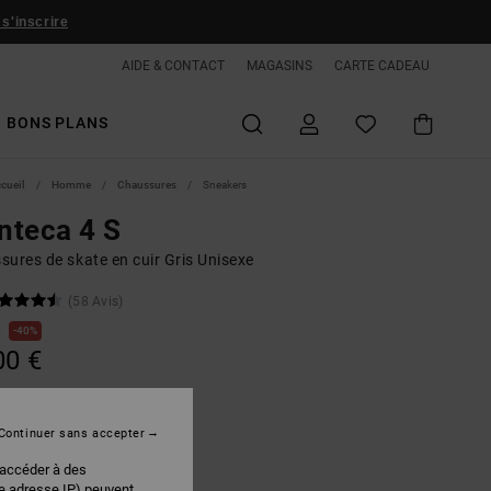
 s'inscrire
AIDE & CONTACT
MAGASINS
CARTE CADEAU
BONS PLANS
ccueil
Homme
Chaussures
Sneakers
nteca 4 S
sures de skate en cuir Gris Unisexe
(58 Avis)
€
40%
00 €
PLANS
Continuer sans accepter
Grey/black/white
r
 accéder à des
re adresse IP) peuvent