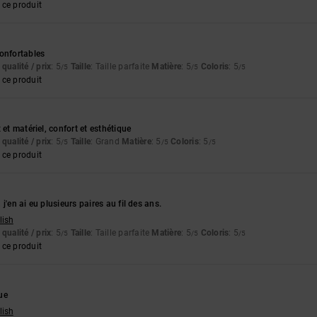
ce produit
6
onfortables
qualité / prix
: 5
Taille
: Taille parfaite
Matière
: 5
Coloris
: 5
/5
/5
/5
ce produit
 et matériel, confort et esthétique
qualité / prix
: 5
Taille
: Grand
Matière
: 5
Coloris
: 5
/5
/5
/5
ce produit
6
j'en ai eu plusieurs paires au fil des ans.
lish
qualité / prix
: 5
Taille
: Taille parfaite
Matière
: 5
Coloris
: 5
/5
/5
/5
ce produit
ue
lish