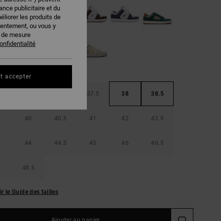
nce publicitaire et du
éliorer les produits de
sentement, ou vous y
s de mesure
onfidentialité
t accepter
36.5
37
37.5
38
38.5
40
40.5
41
42
42.5
44
44.5
45
46
46.5
48.5
ir le Guide des tailles
Ajouter au panier