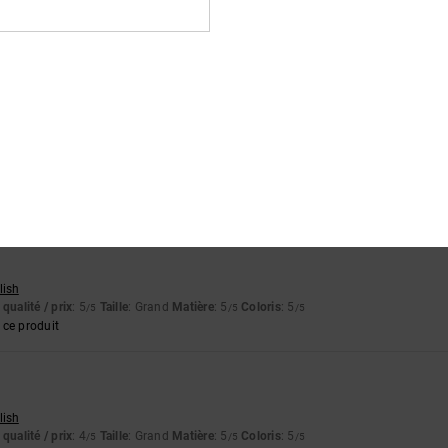
ançais
qualité / prix
: 5
Taille
: Taille parfaite
Matière
: 5
Coloris
: 5
/5
/5
/5
6
rtuguês
qualité / prix
: 5
Taille
: Trop grand
Matière
: 5
Coloris
: 5
/5
/5
/5
lish
qualité / prix
: 5
Taille
: Grand
Matière
: 5
Coloris
: 5
/5
/5
/5
ce produit
lish
qualité / prix
: 4
Taille
: Grand
Matière
: 5
Coloris
: 5
/5
/5
/5