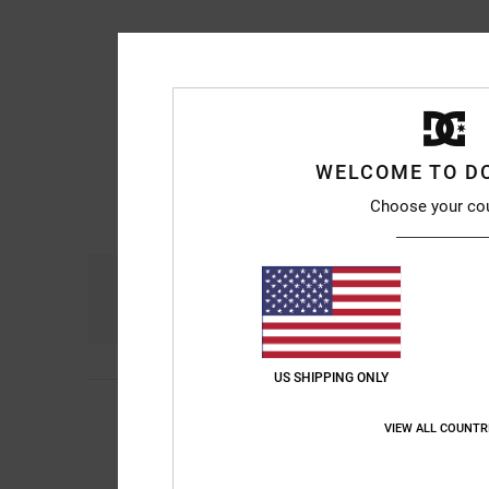
WELCOME TO D
Choose your co
Confort
R
4.8
US SHIPPING ONLY
5
Remy
6 juillet 2026
/5
Qualité et design
VIEW ALL COUNTR
Confort
: 5
Rapport 
/5
Je recommande 