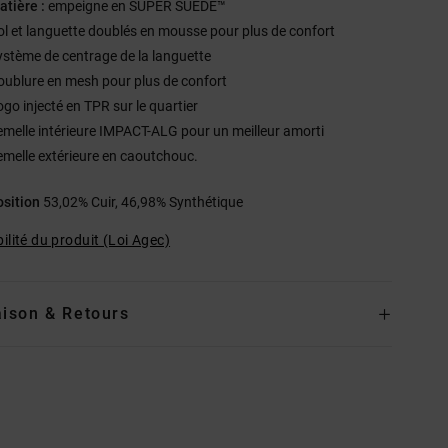
atière :
empeigne en SUPER SUEDE™
ol et languette doublés en mousse pour plus de confort
ystème de centrage de la languette
oublure en mesh pour plus de confort
ogo injecté en TPR sur le quartier
emelle intérieure IMPACT-ALG pour un meilleur amorti
emelle extérieure en caoutchouc.
sition
53,02% Cuir, 46,98% Synthétique
ilité du produit (Loi Agec)
aison & Retours