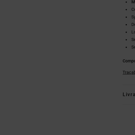
M
C
S
D
L
S
S
Compo
Traçab
Livr