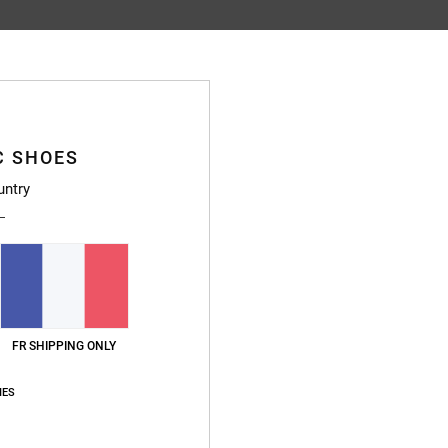
Note moyenne
4.9
/5
C SHOES
untry
basé sur
58 avis vérifiés
depuis septembre 2025
90% de nos clients recommandent ce produit
apport qualité / prix
Taille
Matière
4.8
4.9
Trop petit
Trop grand
FR SHIPPING ONLY
IES
qualité / prix
: 4
Taille
: Taille parfaite
Matière
: 5
Coloris
: 5
/5
/5
/5
ce produit