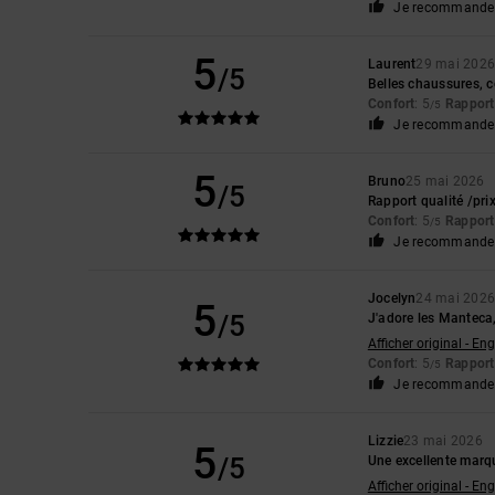
Je recommande 
5
Laurent
29 mai 202
/5
Belles chaussures, c
Confort
: 5
Rapport 
/5
Je recommande 
5
Bruno
25 mai 2026
/5
Rapport qualité /prix
Confort
: 5
Rapport 
/5
Je recommande 
Jocelyn
24 mai 202
5
/5
J'adore les Manteca, 
Afficher original - Eng
Confort
: 5
Rapport 
/5
Je recommande 
Lizzie
23 mai 2026
5
/5
Une excellente marq
Afficher original - Eng