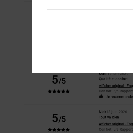
5
/5
Marina
6 juillet 2026
Afficher original - Fr
Confort
: 5
Rapport 
/5
5
Almeida
4 juillet 202
/5
Comme le précédent
Afficher original - Po
Confort
: 5
Rapport 
/5
Keith
15 juin 2026
5
/5
Qualité et confort
Afficher original - Eng
Confort
: 5
Rapport 
/5
Je recommande 
Nick
13 juin 2026
5
/5
Tout va bien
Afficher original - Eng
Confort
: 5
Rapport 
/5