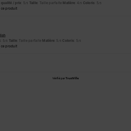
qualité / prix
: 5
Taille
: Taille parfaite
Matière
: 4
Coloris
: 5
/5
/5
/5
ce produit
lish
x
: 5
Taille
: Taille parfaite
Matière
: 5
Coloris
: 5
/5
/5
/5
ce produit
Vérifié par
TrustVille