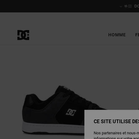
Passer
à
🤟🏻
D
l'information
sur
le
produit
HOMME
F
CE SITE UTILISE D
Nos partenaires et nous-
informations sur votre ap