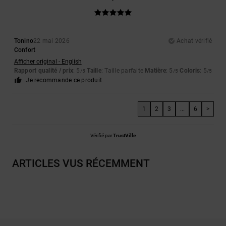
Tonino
22 mai 2026
Achat vérifié
Confort
Afficher original - English
Rapport qualité / prix
: 5
Taille
: Taille parfaite
Matière
: 5
Coloris
: 5
/5
/5
/5
Je recommande ce produit
1
2
3
...
6
>
Vérifié par
TrustVille
ARTICLES VUS RÉCEMMENT