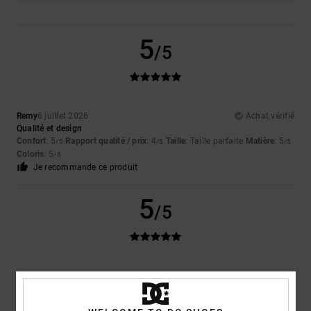
5
/5
Remy
6 juillet 2026
Achat vérifié
Qualité et design
Confort
: 5
Rapport qualité / prix
: 4
Taille
: Taille parfaite
Matière
: 5
/5
/5
/5
Coloris
: 5
/5
Je recommande ce produit
5
/5
Marina
6 juillet 2026
Achat vérifié
Afficher original - Français
Confort
: 5
Rapport qualité / prix
: 5
Taille
: Taille parfaite
Matière
: 5
/5
/5
/5