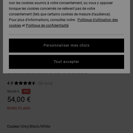
Voir Tout
non les cookies soumis à votre consentement, ou vous y opposer
Boots
Voir Tout
Pantalons
Manteaux
Bonnets
lorsque les cookies concernés ne relèvent pas de votre
Quiksilver
Snowboard
& Shorts
consentement (tels que certains cookies de mesure d’audience).
Freedom
BONS
Roammax
Pantalons
Pour plus d'informations, consultez notre :
Politique d'utilisation des
PLANS
Sweats
Accessoires
cookies
et
Politique de confidentialité
Unisex
Voir Tout
Protection
Onyx
Shorts
des
AIDE &
T-Shirts
Voir Tout
données
Personnaliser mes choix
CONTACT
Voir Tout
AT-2
Boardshorts
Sneakers
Chemises
Guide des
Tout accepter
MAGASINS
& Polos
Manteca 4 S
tailles
Liquid
Voir Tout
Chaussures de skate en cuir Gris Unisexe
Fuego
CARTE
Pantalons,
4.9
(58 Avis)
Démarrez
CADEAU
Jeans &
une
90,00 €
40%
Shorts
conversation
54,00 €
pour obtenir
LISTE DE
la réponse la
BONS PLANS
plus rapide à
SOUHAITS
Bonnets &
votre
Casquettes
question.
Grey/black/white
Couleur