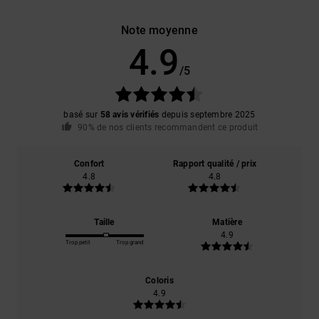
Note moyenne
4.9
/5
basé sur
58 avis vérifiés
depuis septembre 2025
90% de nos clients recommandent ce produit
Confort
Rapport qualité / prix
4.8
4.8
Taille
Matière
4.9
Trop petit
Trop grand
Coloris
4.9