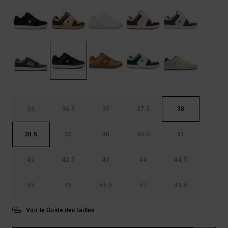
Démarrer une
Sacs &
conversation
Sacs à dos
Trouvez des
réponses
Ceintures
aux
& Portes
questions
les plus
monnaies
fréquentes et
notre
formulaire
de contact.
36
36.5
37
37.5
38
Consulter
la FAQ
38.5
39
40
40.5
41
42
42.5
43
44
44.5
45
46
46.5
47
48.5
Voir le Guide des tailles