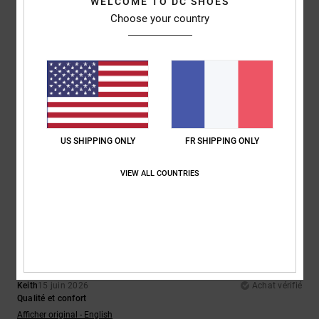
WELCOME TO DC SHOES
Coloris
: 5
/5
Choose your country
5
/5
Almeida
4 juillet 2026
Achat vérifié
Comme le précédent
US SHIPPING ONLY
FR SHIPPING ONLY
Afficher original - Português
Confort
: 5
Rapport qualité / prix
: 5
Taille
: Trop grand
Matière
: 5
/5
/5
/5
VIEW ALL COUNTRIES
Coloris
: 5
/5
5
/5
Keith
15 juin 2026
Achat vérifié
Qualité et confort
Afficher original - English