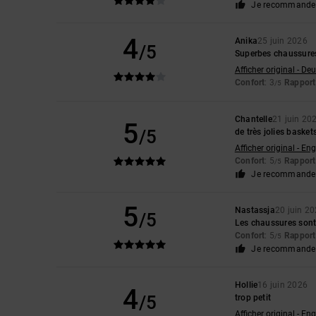
Je recommande 
4
Anika
25 juin 2026
/5
Superbes chaussures,
Afficher original - De
Confort
: 3
Rapport 
/5
Chantelle
21 juin 20
5
/5
de très jolies basket
Afficher original - Eng
Confort
: 5
Rapport 
/5
Je recommande 
5
Nastassja
20 juin 2
/5
Les chaussures sont 
Confort
: 5
Rapport 
/5
Je recommande 
Hollie
16 juin 2026
4
/5
trop petit
Afficher original - Eng