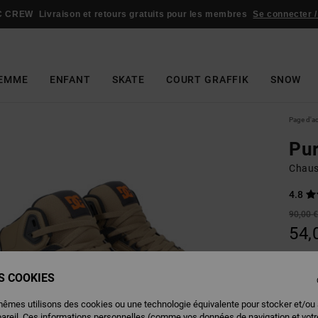
C CREW
Livraison et retours gratuits pour les membres
Se connecter /
EMME
ENFANT
SKATE
COURT GRAFFIK
SNOW
Page d'a
Pu
Chaus
4.8
90,00 
54,
BONS 
ES COOKIES
Couleu
mêmes utilisons des cookies ou une technologie équivalente pour stocker et/ou
pareil. Ces informations personnelles (comme vos données de navigation et vot