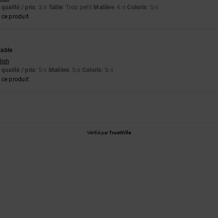
qualité / prix
: 3
Taille
: Trop petit
Matière
: 4
Coloris
: 5
/5
/5
/5
ce produit
table
lish
qualité / prix
: 5
Matière
: 5
Coloris
: 5
/5
/5
/5
ce produit
Vérifié par
TrustVille