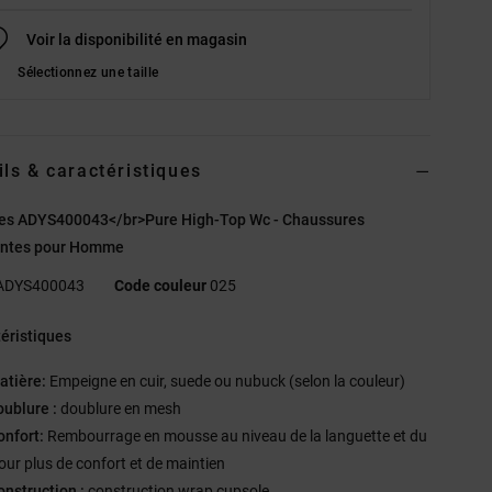
Voir la disponibilité en magasin
Sélectionnez une taille
ils & caractéristiques
es ADYS400043</br>Pure High-Top Wc - Chaussures
ntes pour Homme
ADYS400043
Code couleur
025
éristiques
atière:
Empeigne en cuir, suede ou nubuck (selon la couleur)
oublure :
doublure en mesh
onfort:
Rembourrage en mousse au niveau de la languette et du
our plus de confort et de maintien
onstruction :
construction wrap cupsole