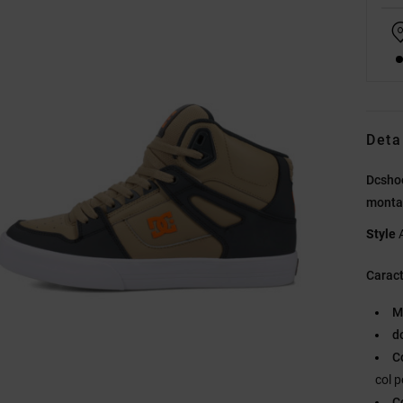
Deta
Dcsho
monta
Style
Caract
M
d
C
col p
C