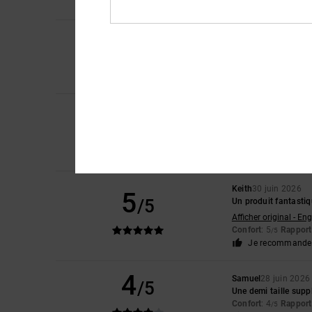
Je recommande 
5
Christophe
7 juillet 
/5
Les chaussures sont
Confort
: 5
Rapport 
/5
Je recommande 
4
Yu-Li
2 juillet 2026
/5
Le plastique situé à
Afficher original - Eng
Confort
: 2
Rapport 
/5
Keith
30 juin 2026
5
/5
Un produit fantasti
Afficher original - Eng
Confort
: 5
Rapport 
/5
Je recommande 
4
Samuel
28 juin 2026
/5
Une demi taille supp
Confort
: 4
Rapport 
/5