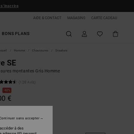
 s'inscrire
AIDE & CONTACT
MAGASINS
CARTE CADEAU
BONS PLANS
ccueil
Homme
Chaussures
Sneakers
re SE
sures montantes Gris Homme
(128 Avis)
€
40%
00 €
PLANS
Continuer sans accepter
Grey/tan/orange
r
 accéder à des
re adresse IP) peuvent