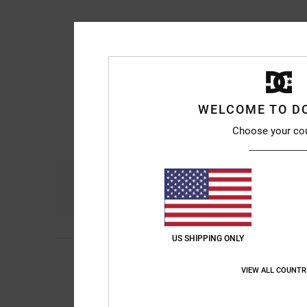
WELCOME TO D
Choose your co
Confort
R
4.8
US SHIPPING ONLY
Michael
7 juillet 202
4
/5
Bon produit, service
VIEW ALL COUNTR
Afficher original - Eng
Confort
: 4
Rapport 
/5