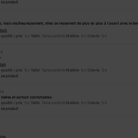
ce produit
 mais malheureusement, elles se resserrent de plus en plus à l'avant avec le te
utsch
qualité / prix
: 3
Taille
: Taille parfaite
Matière
: 3
Coloris
: 5
/5
/5
/5
26
s
lish
qualité / prix
: 5
Taille
: Taille parfaite
Matière
: 5
Coloris
: 5
/5
/5
/5
ce produit
026
belles et surtout confortables
qualité / prix
: 5
Taille
: Taille parfaite
Matière
: 5
Coloris
: 5
/5
/5
/5
ce produit
lish