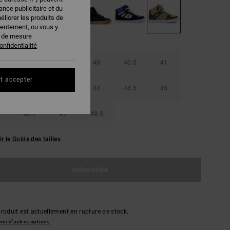
nce publicitaire et du
éliorer les produits de
sentement, ou vous y
s de mesure
onfidentialité
38.5
39
40
40.5
41
t accepter
42.5
43
44
44.5
45
46.5
47
48.5
ir le Guide des tailles
Indisponible
roduit est actuellement en rupture de stock.
ver d'autres options