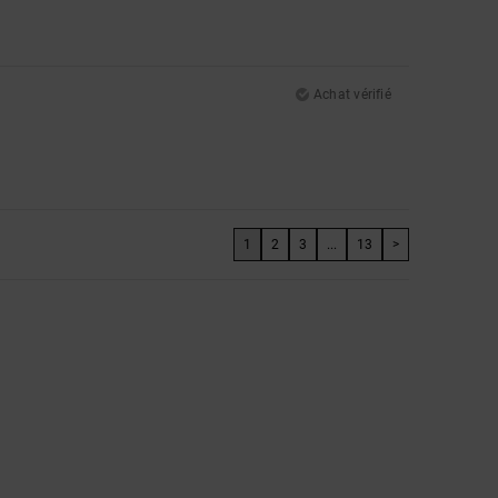
Achat vérifié
1
2
3
...
13
>