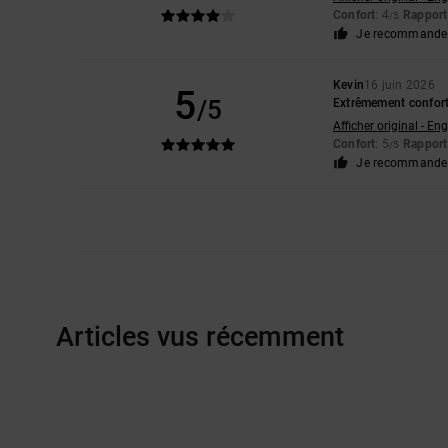
Confort
: 4
Rapport 
/5
Je recommande 
Kevin
16 juin 2026
5
/5
Extrêmement confor
Afficher original - Eng
Confort
: 5
Rapport 
/5
Je recommande 
Articles vus récemment