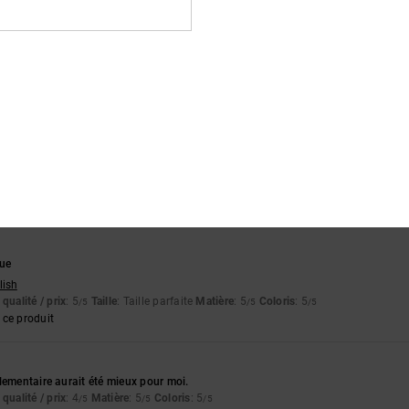
ce produit
2026
 parfaites
qualité / prix
: 5
Taille
: Taille parfaite
Matière
: 5
Coloris
: 5
/5
/5
/5
ce produit
 l'extérieur de la chaussure s'enfonce et provoque une gêne lors de la marche
lish
qualité / prix
: 2
Taille
: Taille parfaite
Matière
: 3
Coloris
: 5
/5
/5
/5
que
lish
qualité / prix
: 5
Taille
: Taille parfaite
Matière
: 5
Coloris
: 5
/5
/5
/5
ce produit
lementaire aurait été mieux pour moi.
qualité / prix
: 4
Matière
: 5
Coloris
: 5
/5
/5
/5