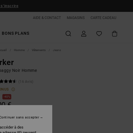
 s'inscrire
AIDE & CONTACT
MAGASINS
CARTE CADEAU
BONS PLANS
ccueil
Homme
Vêtements
Jeans
rker
baggy Noir Homme
(16 Avis)
ONUS
€
40%
00 €
PLANS
Continuer sans accepter
 accéder à des
Black Tint
r
re adresse IP) peuvent