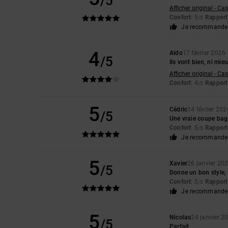
/5
Afficher original - Ca
Confort
: 5
Rapport 
/5
Je recommande 
4
Aldo
17 février 2026
/5
Ils vont bien, ni mieu
Afficher original - Ca
Confort
: 4
Rapport 
/5
5
Cédric
14 février 202
/5
Une vraie coupe baggy
Confort
: 5
Rapport 
/5
Je recommande 
5
Xavier
26 janvier 20
/5
Donne un bon style, 
Confort
: 5
Rapport 
/5
Je recommande 
5
Nicolas
24 janvier 2
/5
Parfait