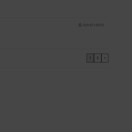
Achat vérifié
1
2
>