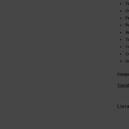
Ta
O
F
P
A
T
C
C
S
Compo
Traçab
Livr