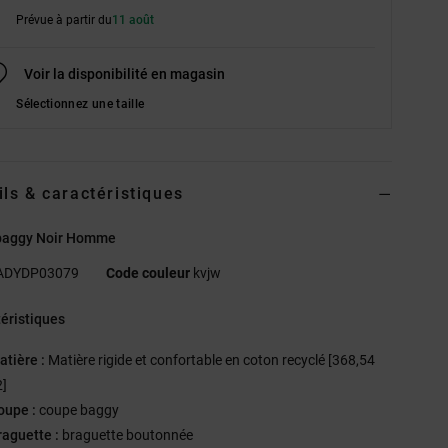
Prévue à partir du
11 août
Voir la disponibilité en magasin
Sélectionnez une taille
ils & caractéristiques
baggy Noir Homme
ADYDP03079
Code couleur
kvjw
éristiques
atière :
Matière rigide et confortable en coton recyclé [368,54
]
oupe :
coupe baggy
raguette :
braguette boutonnée