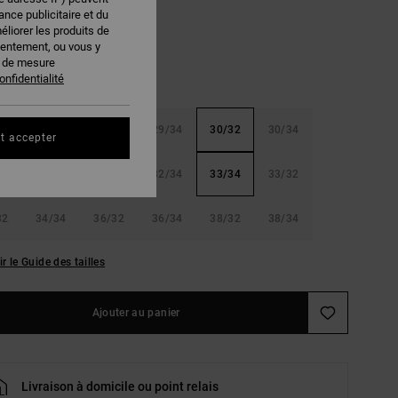
nce publicitaire et du
éliorer les produits de
sentement, ou vous y
s de mesure
onfidentialité
32
28/34
29/32
29/34
30/32
30/34
t accepter
32
31/34
32/32
32/34
33/34
33/32
32
34/34
36/32
36/34
38/32
38/34
ir le Guide des tailles
Ajouter au panier
Livraison à domicile ou point relais