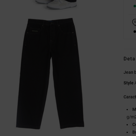
Deta
Jean 
Style
Caract
M
g/m2
C
B