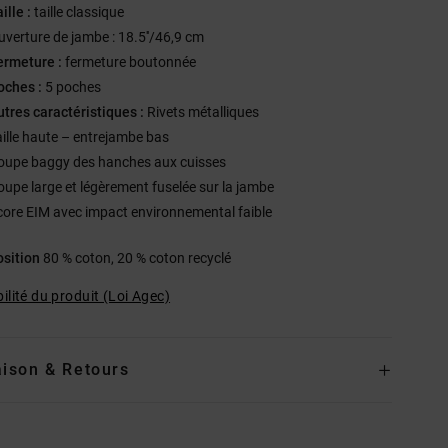
ille :
taille classique
uverture de jambe : 18.5''/46,9 cm
ermeture :
fermeture boutonnée
oches :
5 poches
utres caractéristiques :
Rivets métalliques
aille haute – entrejambe bas
oupe baggy des hanches aux cuisses
oupe large et légèrement fuselée sur la jambe
core EIM avec impact environnemental faible
sition
80 % coton, 20 % coton recyclé
ilité du produit (Loi Agec)
aison & Retours