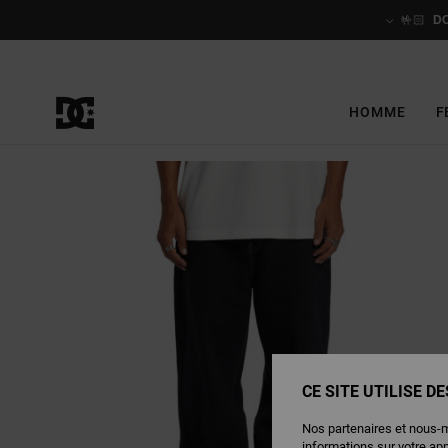
Passer
à
🤟🏻
D
l'information
sur
le
produit
HOMME
F
CE SITE UTILISE D
Nos partenaires et nous-
informations sur votre ap