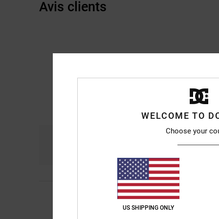
Avis clients
WELCOME TO D
Choose your co
Confort
R
4.9
Laura
3 juin 2026
5
/5
De bonne qualité, en
US SHIPPING ONLY
Afficher original - Eng