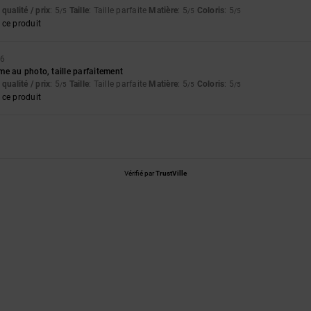
qualité / prix
: 5
Taille
: Taille parfaite
Matière
: 5
Coloris
: 5
/5
/5
/5
ce produit
26
e au photo, taille parfaitement
qualité / prix
: 5
Taille
: Taille parfaite
Matière
: 5
Coloris
: 5
/5
/5
/5
ce produit
Vérifié par
TrustVille