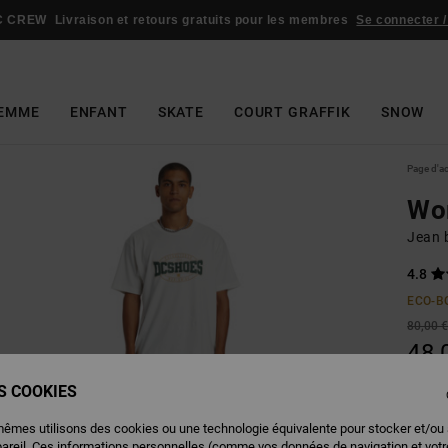
C CREW
Livraison et retours gratuits pour les membres
Se connecter /
EMME
ENFANT
SKATE
COURT GRAFFIK
SNOW
Page d'a
Wo
Jean 
4.8
ECO-B
80,00 
48,
BONS 
ES COOKIES
mêmes utilisons des cookies ou une technologie équivalente pour stocker et/ou
Couleu
pareil. Ces informations personnelles (comme vos données de navigation et vot