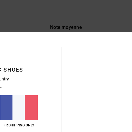
Note moyenne
4.8
/5
basé sur
16 avis vérifiés
depuis septembre 2025
75% de nos clients recommandent ce produit
C SHOES
untry
apport qualité / prix
Taille
Matière
4.7
4.9
Trop petit
Trop grand
 denim épais, coupe ajustée
FR SHIPPING ONLY
lish