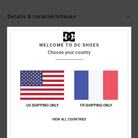
Details & caractéristiques
T-shirt Noir Homme
Style
ADYZT05343
Code couleur
kvj0
WELCOME TO DC SHOES
Choose your country
Caractéristiques
Collection :
Collection Capsule
Matière :
Jersey de coton épais [260 g/m2]
Coupe :
couple Standard fit classique
Col :
col rond
Logo :
imprimé sur la poitrine
US SHIPPING ONLY
FR SHIPPING ONLY
Étiquette sérigraphiée centrée sur la nuque
Étiquette sur l'ourlet
VIEW ALL COUNTRIES
Composition
100 % Coton