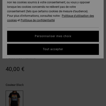
Voir Tout
non les cookies soumis à votre consentement, ou vous y opposer
Boots
Voir Tout
Pantalons
Manteaux
Bonnets
lorsque les cookies concernés ne relèvent pas de votre
Quiksilver
Snowboard
& Shorts
consentement (tels que certains cookies de mesure d’audience).
Freedom
BONS
Roammax
Pantalons
Pour plus d'informations, consultez notre :
Politique d'utilisation des
PLANS
Sweats
Accessoires
cookies
et
Politique de confidentialité
Unisex
Voir Tout
Protection
Onyx
Shorts
des
AIDE &
T-Shirts
Voir Tout
données
Personnaliser mes choix
CONTACT
Voir Tout
AT-2
Boardshorts
T-shirts
Chemises
Guide des
Tout accepter
MAGASINS
& Polos
94 Champs
tailles
Liquid
Voir Tout
T-shirt Noir Homme
Fuego
CARTE
Pantalons,
Démarrez
40,00 €
CADEAU
Jeans &
une
Shorts
conversation
pour obtenir
LISTE DE
la réponse la
Black
Couleur
plus rapide à
SOUHAITS
Bonnets &
votre
Casquettes
question.