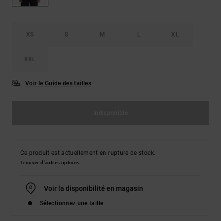
Démarrer une
Sacs &
conversation
Sacs à dos
Trouvez des
réponses
XS
S
M
L
XL
Ceintures
aux
& Portes
questions
XXL
les plus
monnaies
fréquentes et
notre
Voir le Guide des tailles
formulaire
de contact.
Indisponible
Consulter
la FAQ
Ce produit est actuellement en rupture de stock.
Trouver d'autres options
Voir la disponibilité en magasin
Sélectionnez une taille