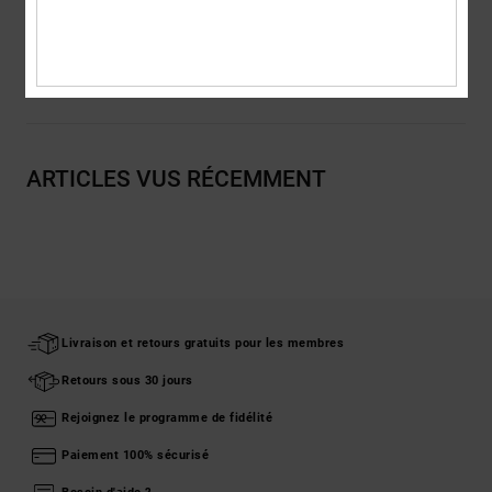
Traçabilité du produit (Loi Agec)
Livraison & Retours
ARTICLES VUS RÉCEMMENT
Livraison et retours gratuits pour les membres
Retours sous 30 jours
Rejoignez le programme de fidélité
Paiement 100% sécurisé