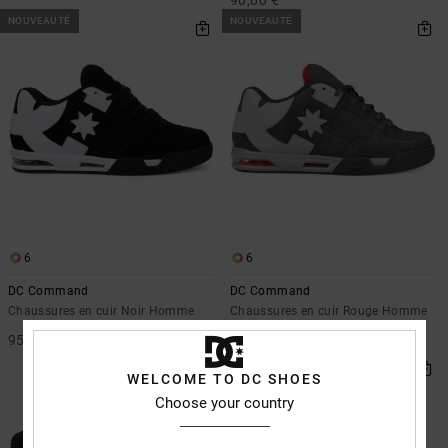
90,00 €
NOUVEAUTÉ
NOUVEAUTÉ
6
6
DC Command
DC Command
Chaussures en cuir Noir Homme
Chaussures en cuir Rouge Homme
95,00 €
95,00 €
NOUVEAUTÉ
WELCOME TO DC SHOES
Choose your country