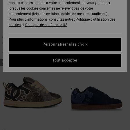
Voir Tout
non les cookies soumis à votre consentement, ou vous y opposer
Boots
Pantalons
Manteaux
Bonnets
lorsque les cookies concernés ne relèvent pas de votre
Quiksilver
Snowboard
& Shorts
consentement (tels que certains cookies de mesure d’audience).
Freedom
BONS
Onyx
Pantalons
Pour plus d'informations, consultez notre :
Politique d'utilisation des
PLANS
Sweats
Accessoires
cookies
et
Politique de confidentialité
11
6
Unisex
Voir Tout
Protection
AT-2
Shorts
des
Court Graffik
Command
AIDE &
T-Shirts
Voir Tout
données
Chaussures en cuir Noir Femme
Chaussures basses Vizair Noir
Personnaliser mes choix
CONTACT
Voir Tout
Femme
Liquid
Boardshorts
85,00 €
95,00 €
Fuego
Chemises
Guide des
Tout accepter
MAGASINS
& Polos
NOUVEAUTÉ
NOUVEAUTÉ
tailles
Voir Tout
CARTE
Pantalons,
Démarrez
CADEAU
Jeans &
une
Shorts
conversation
pour obtenir
LISTE DE
la réponse la
plus rapide à
SOUHAITS
Bonnets &
votre
Casquettes
question.