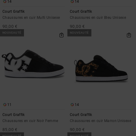
Démarrer une
14
14
Sacs &
conversation
Sacs à dos
Court Graffik
Court Graffik
Trouvez des
Chaussures en cuir Multi Unisexe
Chaussures en cuir Bleu Unisexe
réponses
Ceintures
90,00 €
90,00 €
aux
& Portes
questions
NOUVEAUTÉ
NOUVEAUTÉ
les plus
monnaies
fréquentes et
notre
formulaire
de contact.
Consulter
la FAQ
11
14
Court Graffik
Court Graffik
Chaussures en cuir Noir Femme
Chaussures en cuir Marron Unisexe
85,00 €
90,00 €
NOUVEAUTÉ
NOUVEAUTÉ