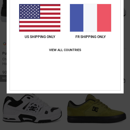
US SHIPPING ONLY
FR SHIPPING ONLY
5
6
VIEW ALL COUNTRIES
Pure SE
Court Graffik
Chaussures montantes Noir
Baskets Blanc enfant
Homme
60,00 €
90,00 €
NOUVEAUTÉ
NOUVEAUTÉ