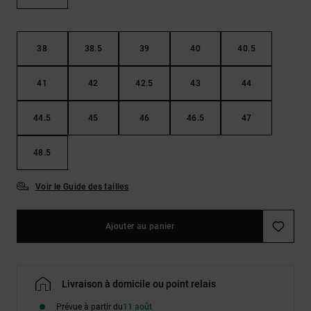
Démarrer une
Sacs &
conversation
Sacs à dos
Trouvez des
réponses
38
38.5
39
40
40.5
Ceintures
aux
& Portes
questions
41
42
42.5
43
44
les plus
monnaies
fréquentes et
notre
44.5
45
46
46.5
47
formulaire
de contact.
48.5
Consulter
la FAQ
Voir le Guide des tailles
Ajouter au panier
Livraison à domicile ou point relais
Prévue à partir du
11 août