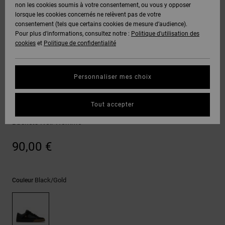
Voir Tout
non les cookies soumis à votre consentement, ou vous y opposer
Boots
Pantalons
Manteaux
Bonnets
lorsque les cookies concernés ne relèvent pas de votre
Quiksilver
Snowboard
& Shorts
consentement (tels que certains cookies de mesure d’audience).
Freedom
BONS
Onyx
Pantalons
Pour plus d'informations, consultez notre :
Politique d'utilisation des
PLANS
Sweats
Accessoires
cookies
et
Politique de confidentialité
Unisex
Voir Tout
Protection
AT-2
Shorts
des
AIDE &
T-Shirts
Voir Tout
données
Personnaliser mes choix
CONTACT
Voir Tout
Liquid
Boardshorts
Chaussures de Skate
Fuego
Chemises
Guide des
Tout accepter
MAGASINS
& Polos
DC Metric Vc
tailles
Voir Tout
Baskets Noir Homme
CARTE
Pantalons,
Démarrez
90,00 €
CADEAU
Jeans &
une
Shorts
conversation
pour obtenir
LISTE DE
la réponse la
Black/gold
Couleur
plus rapide à
SOUHAITS
Bonnets &
votre
Casquettes
question.