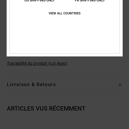
US SHIPPING ONLY
FR SHIPPING ONLY
Montage Strobel en EVA
Semelle intérieure IMPACT-ALG
VIEW ALL COUNTRIES
Semelle intermédiaire en mousse réactive
Semelle extérieure en caoutchouc adhérent résistant à
l'abrasion
Motif de semelle paramétrique
Composition
Construction de la tige en daim, cuir ou nubuck
Traçabilité du produit (Loi Agec)
Livraison & Retours
ARTICLES VUS RÉCEMMENT