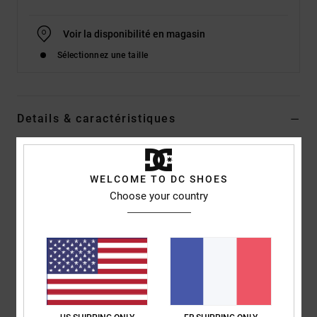
Voir la disponibilité en magasin
Sélectionnez une taille
Details & caractéristiques
Baskets Noir Homme
Style
EDYS300003
Code couleur
bg3
WELCOME TO DC SHOES
Choose your country
Caractéristiques
Matière :
tige en Super Suede™
Fil Super Stitch
Renforts thermocollés haute résistance à l'abrasion
Mesh haute résistance à l'abrasion
Languette en mesh perforé