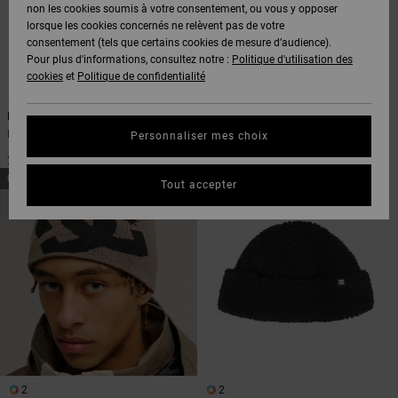
Voir Tout
non les cookies soumis à votre consentement, ou vous y opposer
Boots
Pantalons
Manteaux
Bonnets
lorsque les cookies concernés ne relèvent pas de votre
Quiksilver
Snowboard
& Shorts
consentement (tels que certains cookies de mesure d’audience).
Freedom
BONS
Onyx
Pantalons
Pour plus d'informations, consultez notre :
Politique d'utilisation des
PLANS
Sweats
Accessoires
cookies
et
Politique de confidentialité
Unisex
Voir Tout
2
2
Protection
AT-2
Shorts
des
DC Skully
7 Starz
AIDE &
T-Shirts
Voir Tout
données
Bonnet Noir Unisexe
Bonnet Multi Unisexe
Personnaliser mes choix
CONTACT
Voir Tout
Liquid
Boardshorts
25,00 €
30,00 €
Fuego
Chemises
Guide des
NOUVEAUTÉ
NOUVEAUTÉ
Tout accepter
MAGASINS
& Polos
tailles
Voir Tout
CARTE
Pantalons,
Démarrez
CADEAU
Jeans &
une
Shorts
conversation
pour obtenir
LISTE DE
la réponse la
plus rapide à
SOUHAITS
Bonnets &
votre
Casquettes
question.
2
2