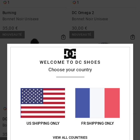
1
1
Burning
DC Omega 2
Bonnet Noir Unisexe
Bonnet Noir Unisexe
35,00 €
30,00 €
NOUVEAUTÉ
NOUVEAUTÉ
WELCOME TO DC SHOES
Choose your country
1
1
DC Hymal
Two Thread
US SHIPPING ONLY
FR SHIPPING ONLY
Bonnet Multi Unisexe
Bonnet Rouge Unisexe
35,00 €
30,00 €
VIEW ALL COUNTRIES