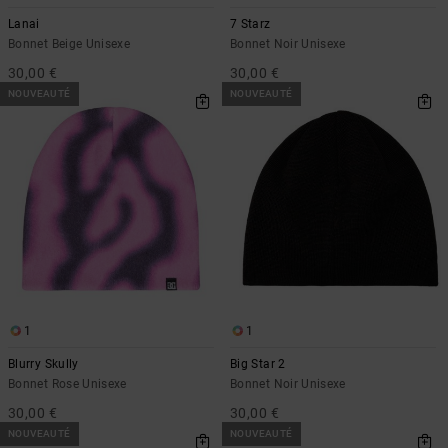
Démarrer une
Sacs &
conversation
Lanai
7 Starz
Sacs à dos
Bonnet Beige Unisexe
Bonnet Noir Unisexe
Trouvez des
réponses
30,00 €
30,00 €
Ceintures
aux
NOUVEAUTÉ
NOUVEAUTÉ
& Portes
questions
les plus
monnaies
fréquentes et
notre
formulaire
de contact.
Consulter
la FAQ
1
1
Blurry Skully
Big Star 2
Bonnet Rose Unisexe
Bonnet Noir Unisexe
30,00 €
30,00 €
NOUVEAUTÉ
NOUVEAUTÉ