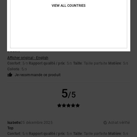
VIEW ALL COUNTRIES
5
/5
Kayleigh
12 janvier 2026
Achat vérifié
J'adore
Afficher original - English
Confort
: 5
Rapport qualité / prix
: 5
Taille
: Taille parfaite
Matière
: 5
/5
/5
/5
Coloris
: 5
/5
Je recommande ce produit
5
/5
Isabelle
25 décembre 2025
Achat vérifié
Top
Confort
: 5
Rapport qualité / prix
: 5
Taille
: Taille parfaite
Matière
: 5
/5
/5
/5