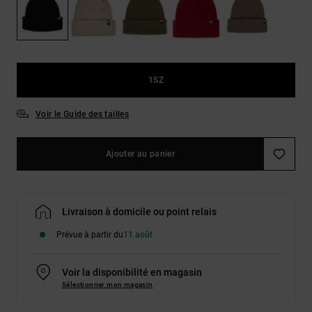
Démarrer une
Sacs &
conversation
Sacs à dos
Trouvez des
réponses
Ceintures
aux
& Portes
questions
1SZ
les plus
monnaies
fréquentes et
notre
Voir le Guide des tailles
formulaire
de contact.
Ajouter au panier
Consulter
la FAQ
Livraison à domicile ou point relais
Prévue à partir du
11 août
Voir la disponibilité en magasin
Sélectionner mon magasin