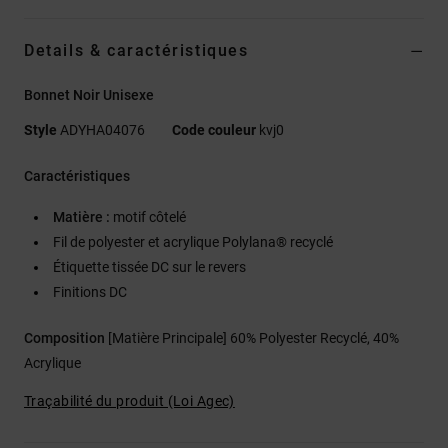
Details & caractéristiques
Bonnet Noir Unisexe
Style
ADYHA04076
Code couleur
kvj0
Caractéristiques
Matière :
motif côtelé
Fil de polyester et acrylique Polylana® recyclé
Étiquette tissée DC sur le revers
Finitions DC
Composition
[Matière Principale] 60% Polyester Recyclé, 40%
Acrylique
Traçabilité du produit (Loi Agec)