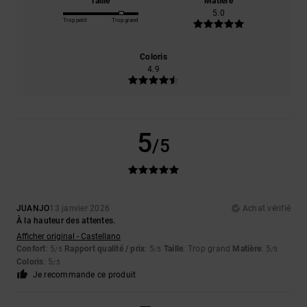
Taille
Matière
5.0
Trop petit
Trop grand
Coloris
4.9
5
/5
JUANJO
13 janvier 2026
Achat vérifié
À la hauteur des attentes.
Afficher original - Castellano
Confort
: 5
Rapport qualité / prix
: 5
Taille
: Trop grand
Matière
: 5
/5
/5
/5
Coloris
: 5
/5
Je recommande ce produit