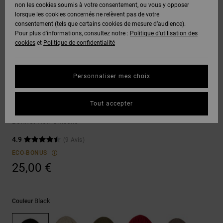
Voir Tout
non les cookies soumis à votre consentement, ou vous y opposer
Boots
Pantalons
Manteaux
Bonnets
lorsque les cookies concernés ne relèvent pas de votre
Quiksilver
Snowboard
& Shorts
consentement (tels que certains cookies de mesure d’audience).
Freedom
BONS
Onyx
Pantalons
Pour plus d'informations, consultez notre :
Politique d'utilisation des
PLANS
Sweats
Accessoires
cookies
et
Politique de confidentialité
Unisex
Voir Tout
Protection
AT-2
Shorts
des
AIDE &
T-Shirts
Voir Tout
données
Personnaliser mes choix
CONTACT
Voir Tout
Liquid
Boardshorts
Bonnets
Fuego
Chemises
Guide des
Tout accepter
MAGASINS
& Polos
Fish N Destroy 2
tailles
Voir Tout
Bonnet Noir Unisexe
CARTE
Pantalons,
4.9
(9 Avis)
Démarrez
CADEAU
Jeans &
une
ECO-BONUS
Shorts
conversation
25,00 €
pour obtenir
LISTE DE
la réponse la
plus rapide à
SOUHAITS
Bonnets &
votre
Casquettes
Black
Couleur
question.