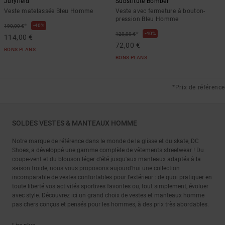
Juryfield
Substitute Bomber
Veste matelassée Bleu Homme
Veste avec fermeture à bouton-
pression Bleu Homme
*
40%
190,00 €
*
40%
120,00 €
114,00 €
72,00 €
BONS PLANS
BONS PLANS
*Prix de référence
SOLDES VESTES & MANTEAUX HOMME
Notre marque de référence dans le monde de la glisse et du skate, DC
Shoes, a développé une gamme complète de vêtements streetwear ! Du
coupe-vent et du blouson léger d'été jusqu'aux manteaux adaptés à la
saison froide, nous vous proposons aujourd'hui une collection
incomparable de vestes confortables pour l'extérieur : de quoi pratiquer en
toute liberté vos activités sportives favorites ou, tout simplement, évoluer
avec style. Découvrez ici un grand choix de vestes et manteaux homme
pas chers conçus et pensés pour les hommes, à des prix très abordables.