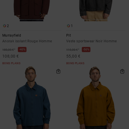
2
1
Murrayfield
Pit
Anorak isolant Rouge Homme
Veste sportswear Noir Homme
*
*
40%
50%
180,00 €
110,00 €
108,00 €
55,00 €
BONS PLANS
BONS PLANS