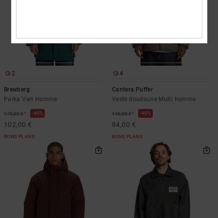
2
4
Brewberg
Cantera Puffer
Parka Vert Homme
Veste doudoune Multi homme
*
*
40%
40%
170,00 €
140,00 €
102,00 €
84,00 €
BONS PLANS
BONS PLANS