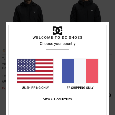
WELCOME TO DC SHOES
Choose your country
1
2
Tonic
Brewberg
Veste coupe-vent à capuche Noir
Parka Noir Homme
Homme
*
40%
170,00 €
*
40%
115,00 €
102,00 €
69,00 €
BONS PLANS
US SHIPPING ONLY
FR SHIPPING ONLY
BONS PLANS
VIEW ALL COUNTRIES