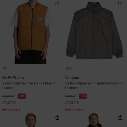
1
2
No 94 Worker
Vantage
Veste workwear réversible Marron
Veste coupe-vent imperméable Noir
Homme
Homme
*
*
50%
50%
100,00 €
90,00 €
50,00 €
45,00 €
BONS PLANS
BONS PLANS