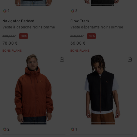
Démarrer une
Sacs &
conversation
Sacs à dos
2
3
Trouvez des
Navigator Padded
Flow Track
réponses
Ceintures
aux
Veste à capuche Noir Homme
Veste déperlante Noir Homme
& Portes
questions
*
*
40%
40%
130,00 €
110,00 €
les plus
monnaies
78,00 €
66,00 €
fréquentes et
notre
BONS PLANS
BONS PLANS
formulaire
de contact.
Consulter
la FAQ
2
1