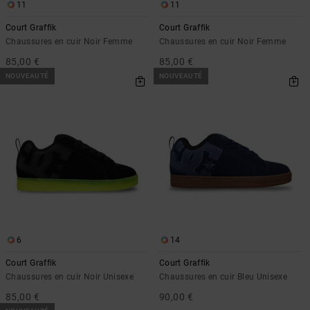
Démarrer une
Sacs &
11
11
conversation
Sacs à dos
Court Graffik
Court Graffik
Trouvez des
Chaussures en cuir Noir Femme
Chaussures en cuir Noir Femme
réponses
Ceintures
aux
85,00 €
85,00 €
& Portes
questions
NOUVEAUTÉ
NOUVEAUTÉ
les plus
monnaies
fréquentes et
notre
formulaire
de contact.
Consulter
la FAQ
6
14
Court Graffik
Court Graffik
Chaussures en cuir Noir Unisexe
Chaussures en cuir Bleu Unisexe
85,00 €
90,00 €