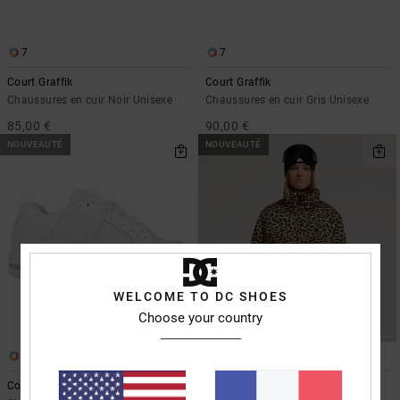
7
7
Court Graffik
Court Graffik
Chaussures en cuir Noir Unisexe
Chaussures en cuir Gris Unisexe
85,00 €
90,00 €
NOUVEAUTÉ
NOUVEAUTÉ
WELCOME TO DC SHOES
Choose your country
6
3
Command
Aura 10K