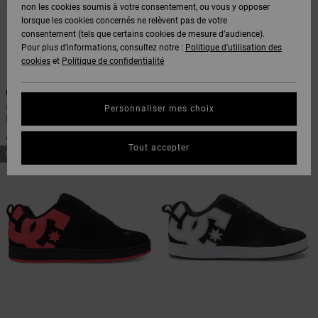
Voir Tout
non les cookies soumis à votre consentement, ou vous y opposer
Boots
Voir Tout
Pantalons
Manteaux
Bonnets
lorsque les cookies concernés ne relèvent pas de votre
Quiksilver
Snowboard
& Shorts
consentement (tels que certains cookies de mesure d’audience).
Freedom
BONS
Roammax
Pantalons
Pour plus d'informations, consultez notre :
Politique d'utilisation des
PLANS
Sweats
Accessoires
cookies
et
Politique de confidentialité
Unisex
Voir Tout
6
1
Protection
Onyx
Shorts
des
Command
Pixie
AIDE &
T-Shirts
Voir Tout
données
Chaussures basses Vizair Noir
Baskets Blanc Femme
Personnaliser mes choix
CONTACT
Voir Tout
Femme
AT-2
Boardshorts
90,00 €
95,00 €
Chemises
Guide des
Tout accepter
MAGASINS
& Polos
NOUVEAUTÉ
NOUVEAUTÉ
tailles
Liquid
Voir Tout
Fuego
CARTE
Pantalons,
Démarrez
CADEAU
Jeans &
une
Shorts
conversation
pour obtenir
LISTE DE
la réponse la
plus rapide à
SOUHAITS
Bonnets &
votre
Casquettes
question.