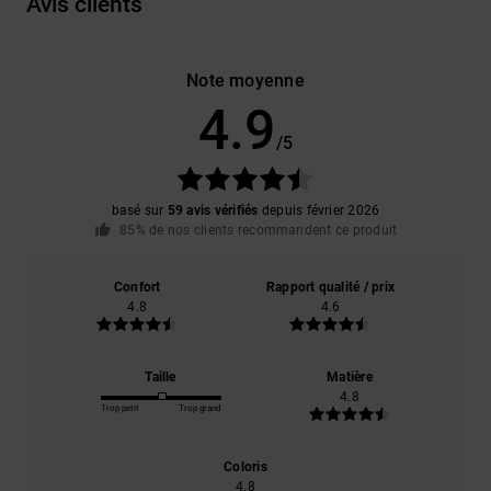
Avis clients
Note moyenne
4.9
/5
basé sur
59 avis vérifiés
depuis février 2026
85% de nos clients recommandent ce produit
Confort
Rapport qualité / prix
4.8
4.6
Taille
Matière
4.8
Trop petit
Trop grand
Coloris
4.8