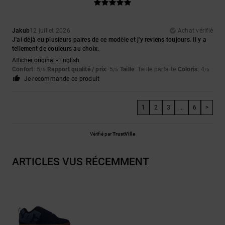
Jakub
12 juillet 2026
Achat vérifié
J'ai déjà eu plusieurs paires de ce modèle et j'y reviens toujours. Il y a
tellement de couleurs au choix.
Afficher original - English
Confort
: 5
Rapport qualité / prix
: 5
Taille
: Taille parfaite
Coloris
: 4
/5
/5
/5
Je recommande ce produit
1
2
3
...
6
>
Vérifié par
TrustVille
ARTICLES VUS RÉCEMMENT