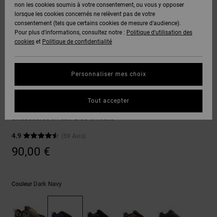
Voir Tout
non les cookies soumis à votre consentement, ou vous y opposer
Boots
Pantalons
Manteaux
Bonnets
lorsque les cookies concernés ne relèvent pas de votre
Quiksilver
Snowboard
& Shorts
consentement (tels que certains cookies de mesure d’audience).
Freedom
BONS
Onyx
Pantalons
Pour plus d'informations, consultez notre :
Politique d'utilisation des
PLANS
Sweats
Accessoires
cookies
et
Politique de confidentialité
Unisex
Voir Tout
Protection
AT-2
Shorts
des
AIDE &
T-Shirts
Voir Tout
données
Personnaliser mes choix
CONTACT
Voir Tout
Liquid
Boardshorts
Chaussures de Skate
Fuego
Chemises
Guide des
Tout accepter
MAGASINS
& Polos
Court Graffik
tailles
Voir Tout
Chaussures en cuir Bleu Unisexe
CARTE
Pantalons,
4.9
(59 Avis)
Démarrez
CADEAU
Jeans &
une
90,00 €
Shorts
conversation
pour obtenir
LISTE DE
la réponse la
plus rapide à
SOUHAITS
Bonnets &
Dark Navy
Couleur
votre
Casquettes
question.