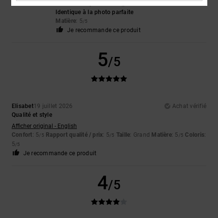
Christelle
21 juillet 2026
Achat vérifié
Identique à la photo parfaite
Matière
: 5
/5
Je recommande ce produit
5
/5
Elisabet
19 juillet 2026
Achat vérifié
Qualité et style
Afficher original - English
Confort
: 5
Rapport qualité / prix
: 5
Taille
: Grand
Matière
: 5
Coloris
:
/5
/5
/5
5
/5
Je recommande ce produit
4
/5