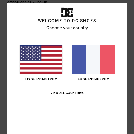
Afficher original - English
Confort
: 5
Rapport qualité / prix
: 5
Taille
: Taille parfaite
Matière
: 5
/5
/5
/5
Coloris
: 5
/5
Je recommande ce produit
WELCOME TO DC SHOES
Choose your country
4
/5
CLAIRE
22 juillet 2026
Achat vérifié
Jolies baskets, mais elles taillent petit
Afficher original - English
US SHIPPING ONLY
FR SHIPPING ONLY
Confort
: 3
Rapport qualité / prix
: 3
Taille
: Trop petit
Matière
: 4
/5
/5
/5
Coloris
: 5
/5
VIEW ALL COUNTRIES
5
/5