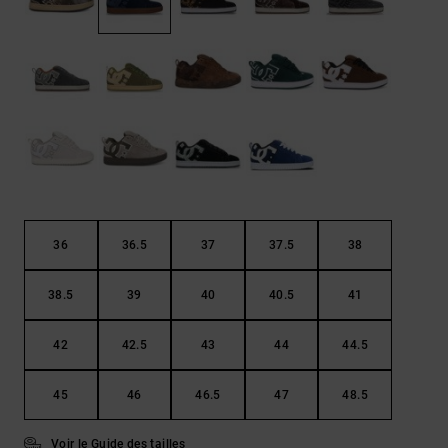
Démarrer une
Sacs &
conversation
Sacs à dos
Trouvez des
réponses
Ceintures
aux
& Portes
questions
les plus
monnaies
fréquentes et
notre
formulaire
de contact.
Consulter
36
36.5
37
37.5
38
la FAQ
38.5
39
40
40.5
41
42
42.5
43
44
44.5
45
46
46.5
47
48.5
Voir le Guide des tailles