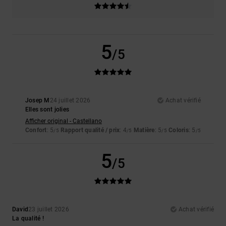
5
/5
Josep M
24 juillet 2026
Achat vérifié
Elles sont jolies
Afficher original - Castellano
Confort
: 5
Rapport qualité / prix
: 4
Matière
: 5
Coloris
: 5
/5
/5
/5
/5
5
/5
David
23 juillet 2026
Achat vérifié
La qualité !