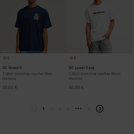
2
3
DC Screw It
DC Lower Case
T-Shirt manches courtes Bleu
T-Shirt manches courtes Blanc
Homme
Homme
35,00 €
40,00 €
...
1
2
3
4
5