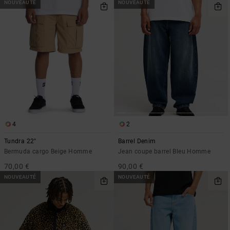
NOUVEAUTÉ
NOUVEAUTÉ
4
2
Tundra 22"
Barrel Denim
Bermuda cargo Beige Homme
Jean coupe barrel Bleu Homme
70,00 €
90,00 €
NOUVEAUTÉ
NOUVEAUTÉ