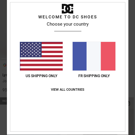
WELCOME TO DC SHOES
Choose your country
2
5
Lynx
DC Corpo Fb
US SHIPPING ONLY
FR SHIPPING ONLY
Jogging Sherpa Noir Unisexe
T-shirt à manches courtes Vert
Homme
95,00 €
VIEW ALL COUNTRIES
35,00 €
NOUVEAUTÉ
NOUVEAUTÉ