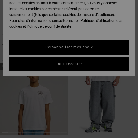
Voir Tout
non les cookies soumis à votre consentement, ou vous y opposer
Boots
Pantalons
Manteaux
Bonnets
lorsque les cookies concernés ne relèvent pas de votre
Quiksilver
Snowboard
& Shorts
consentement (tels que certains cookies de mesure d’audience).
Freedom
BONS
Onyx
Pantalons
Pour plus d'informations, consultez notre :
Politique d'utilisation des
PLANS
Sweats
Accessoires
cookies
et
Politique de confidentialité
3
4
Unisex
Voir Tout
Protection
AT-2
Shorts
des
DC Lanai
Tundra 22"
AIDE &
T-Shirts
Voir Tout
données
T-Shirt à manches courtes Noir
Bermuda cargo Noir Homme
Personnaliser mes choix
CONTACT
Voir Tout
Homme
Liquid
Boardshorts
70,00 €
35,00 €
Fuego
Chemises
Guide des
Tout accepter
MAGASINS
& Polos
NOUVEAUTÉ
NOUVEAUTÉ
tailles
Voir Tout
CARTE
Pantalons,
Démarrez
CADEAU
Jeans &
une
Shorts
conversation
pour obtenir
LISTE DE
la réponse la
plus rapide à
SOUHAITS
Bonnets &
votre
Casquettes
question.