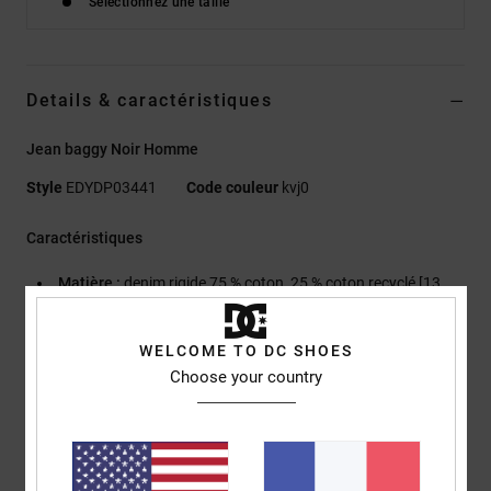
Sélectionnez une taille
Details & caractéristiques
Jean baggy Noir Homme
Style
EDYDP03441
Code couleur
kvj0
Caractéristiques
Matière :
denim rigide 75 % coton, 25 % coton recyclé [13
oz.]
Coupe :
baggy
WELCOME TO DC SHOES
Braguette boutonnée
Choose your country
Taille standard
Entrejambe basse
Coupe large aux hanches et aux cuisses
Coupe large légèrement fuselée