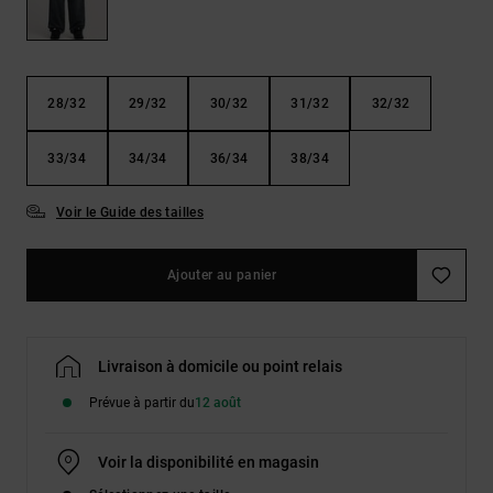
Démarrer une
Sacs &
conversation
Sacs à dos
Trouvez des
réponses
Ceintures
aux
28/32
29/32
30/32
31/32
32/32
& Portes
questions
les plus
monnaies
fréquentes et
33/34
34/34
36/34
38/34
notre
formulaire
Voir le Guide des tailles
de contact.
Consulter
la FAQ
Ajouter au panier
Livraison à domicile ou point relais
Prévue à partir du
12 août
Voir la disponibilité en magasin