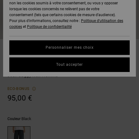
Voir Tout
non les cookies soumis à votre consentement, ou vous y opposer
Boots
Pantalons
Manteaux
Bonnets
lorsque les cookies concernés ne relèvent pas de votre
Quiksilver
Snowboard
& Shorts
consentement (tels que certains cookies de mesure d’audience).
Freedom
BONS
Onyx
Pantalons
Pour plus d'informations, consultez notre :
Politique d'utilisation des
PLANS
Sweats
Accessoires
cookies
et
Politique de confidentialité
Unisex
Voir Tout
Protection
AT-2
Shorts
des
AIDE &
T-Shirts
Voir Tout
données
Personnaliser mes choix
CONTACT
Voir Tout
Liquid
Boardshorts
Jeans
Fuego
Chemises
Guide des
Tout accepter
MAGASINS
& Polos
Baggy Denim Destroy
tailles
Voir Tout
Jean baggy Noir Homme
CARTE
Pantalons,
Démarrez
ECO-BONUS
CADEAU
Jeans &
une
95,00 €
Shorts
conversation
pour obtenir
LISTE DE
la réponse la
plus rapide à
SOUHAITS
Bonnets &
Black
Couleur
votre
Casquettes
question.