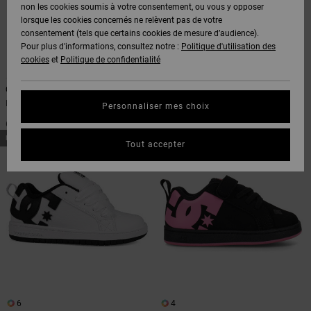
Voir Tout
non les cookies soumis à votre consentement, ou vous y opposer
Boots
Pantalons
Manteaux
Bonnets
lorsque les cookies concernés ne relèvent pas de votre
Quiksilver
Snowboard
& Shorts
consentement (tels que certains cookies de mesure d’audience).
Freedom
BONS
Onyx
Pantalons
Pour plus d'informations, consultez notre :
Politique d'utilisation des
PLANS
Sweats
Accessoires
cookies
et
Politique de confidentialité
6
6
Unisex
Voir Tout
Protection
AT-2
Shorts
des
Court Graffik
Court Graffik
AIDE &
T-Shirts
Voir Tout
données
Baskets Noir enfant
Baskets Noir enfant
Personnaliser mes choix
CONTACT
Voir Tout
Liquid
Boardshorts
60,00 €
60,00 €
Fuego
Chemises
NOUVEAUTÉ
NOUVEAUTÉ
Guide des
Tout accepter
MAGASINS
& Polos
tailles
Voir Tout
CARTE
Pantalons,
Démarrez
CADEAU
Jeans &
une
Shorts
conversation
pour obtenir
LISTE DE
la réponse la
plus rapide à
SOUHAITS
Bonnets &
votre
Casquettes
question.
6
4