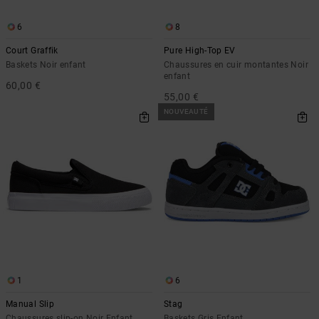
6
8
Court Graffik
Pure High-Top EV
Baskets Noir enfant
Chaussures en cuir montantes Noir
enfant
60,00 €
55,00 €
NOUVEAUTÉ
1
6
Manual Slip
Stag
Chaussures slip-on Noir Enfant
Baskets Gris Enfant