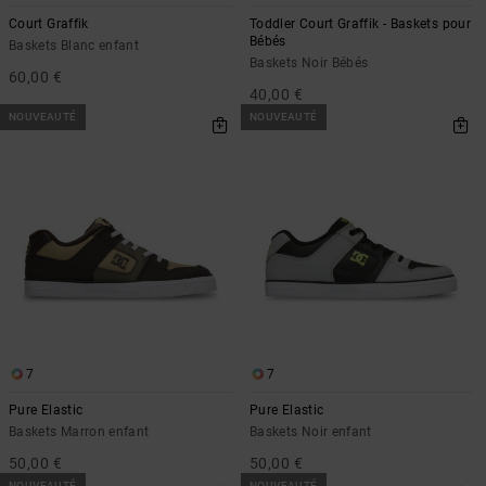
Démarrer une
Sacs &
conversation
Court Graffik
Toddler Court Graffik - Baskets pour
Sacs à dos
Bébés
Baskets Blanc enfant
Trouvez des
Baskets Noir Bébés
réponses
60,00 €
Ceintures
40,00 €
aux
& Portes
questions
NOUVEAUTÉ
NOUVEAUTÉ
les plus
monnaies
fréquentes et
notre
formulaire
de contact.
Consulter
la FAQ
7
7
Pure Elastic
Pure Elastic
Baskets Marron enfant
Baskets Noir enfant
50,00 €
50,00 €
NOUVEAUTÉ
NOUVEAUTÉ