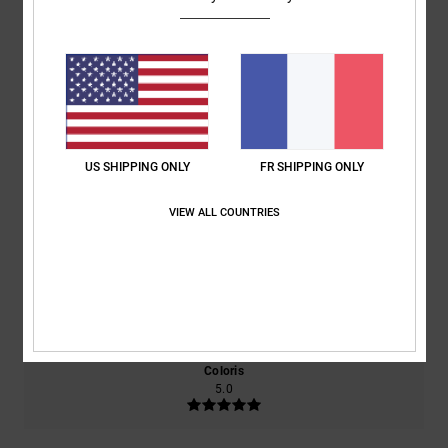
Note moyenne
5.0
/5
basé sur
2 avis vérifiés
depuis avril 2026
100% de nos clients recommandent ce produit
US SHIPPING ONLY
FR SHIPPING ONLY
Confort
Rapport qualité / prix
VIEW ALL COUNTRIES
5.0
5.0
Taille
Matière
4.5
Trop petit
Trop grand
Coloris
5.0