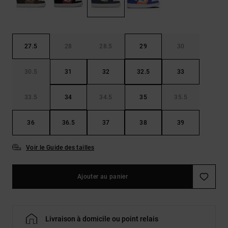
Démarrer une
Sacs &
conversation
Sacs à dos
Trouvez des
réponses
Ceintures
aux
27.5
28
28.5
29
30
& Portes
questions
les plus
monnaies
30.5
31
32
32.5
33
fréquentes et
notre
formulaire
33.5
34
34.5
35
35.5
de contact.
Consulter
36
36.5
37
38
39
la FAQ
Voir le Guide des tailles
Ajouter au panier
Livraison à domicile ou point relais