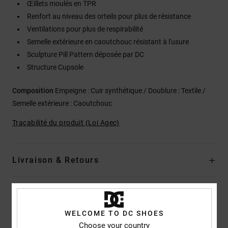
Œillets moulés en TPR
Renfort au niveau des orteils pour plus de résistance
Ventilations pour plus de respirabilité
Semelle extérieure en caoutchouc résistant à l'usure
Sculpture Pill Pattern déposée par DC
Structure Cupsole
Composition
Empeigne : Cuir synthétique / Doublure : Textile /
Semelle extérieure : Caoutchouc
Traçabilité du produit (Loi Agec)
Livraison & Retours
Avis clients
WELCOME TO DC SHOES
Choose your country