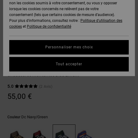
Voir Tout
non les cookies soumis à votre consentement, ou vous y opposer
Boots
Pantalons
Manteaux
Bonnets
lorsque les cookies concernés ne relèvent pas de votre
Quiksilver
Snowboard
& Shorts
consentement (tels que certains cookies de mesure d’audience).
Freedom
BONS
Onyx
Pantalons
Pour plus d'informations, consultez notre :
Politique d'utilisation des
PLANS
Sweats
Accessoires
cookies
et
Politique de confidentialité
Unisex
Voir Tout
Protection
AT-2
Shorts
des
AIDE &
T-Shirts
Voir Tout
données
Personnaliser mes choix
CONTACT
Voir Tout
Liquid
Boardshorts
Sneakers
Fuego
Chemises
Guide des
Tout accepter
MAGASINS
& Polos
Rebound Hi Ev
tailles
Voir Tout
Chaussures montantes Bleu Enfant
CARTE
Pantalons,
5.0
(2 Avis)
Démarrez
CADEAU
Jeans &
une
55,00 €
Shorts
conversation
pour obtenir
LISTE DE
la réponse la
plus rapide à
SOUHAITS
Bonnets &
Dc Navy/green
Couleur
votre
Casquettes
question.