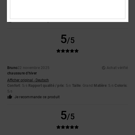
Afficher original - Deutsch
Confort
: 5
Rapport qualité / prix
: 4
Taille
: Taille parfaite
Matière
: 5
/5
/5
/5
Coloris
: 5
/5
Je recommande ce produit
5
/5
Bruno
22 novembre 2025
Achat vérifié
chaussure d'hiver
Afficher original - Deutsch
Confort
: 5
Rapport qualité / prix
: 5
Taille
: Grand
Matière
: 5
Coloris
:
/5
/5
/5
5
/5
Je recommande ce produit
5
/5