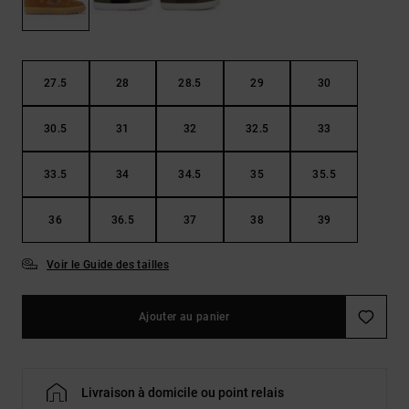
Démarrer une
Sacs &
conversation
Sacs à dos
Trouvez des
réponses
Ceintures
aux
27.5
28
28.5
29
30
& Portes
questions
les plus
monnaies
30.5
31
32
32.5
33
fréquentes et
notre
formulaire
33.5
34
34.5
35
35.5
de contact.
Consulter
36
36.5
37
38
39
la FAQ
Voir le Guide des tailles
Ajouter au panier
Livraison à domicile ou point relais