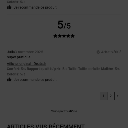
Coloris
: 5
/5
Je recommande ce produit
5
/5
Julia
3 novembre 2025
Achat vérifié
Super pratique
Afficher original - Deutsch
Confort
: 5
Rapport qualité / prix
: 5
Taille
: Taille parfaite
Matière
: 5
/5
/5
/5
Coloris
: 5
/5
Je recommande ce produit
1
2
>
Vérifié par
TrustVille
ARTICLES VUS RÉCEMMENT