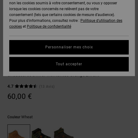
Voir Tout
non les cookies soumis à votre consentement, ou vous y opposer
Boots
Pantalons
Manteaux
Bonnets
lorsque les cookies concernés ne relèvent pas de votre
Quiksilver
Snowboard
& Shorts
consentement (tels que certains cookies de mesure d’audience).
Freedom
BONS
Onyx
Pantalons
Pour plus d'informations, consultez notre :
Politique d'utilisation des
PLANS
Sweats
Accessoires
cookies
et
Politique de confidentialité
Unisex
Voir Tout
Protection
AT-2
Shorts
des
AIDE &
T-Shirts
Voir Tout
données
Personnaliser mes choix
CONTACT
Voir Tout
Liquid
Boardshorts
Sneakers
Fuego
Chemises
Guide des
Tout accepter
MAGASINS
& Polos
Pure High-Top Wnt Ev
tailles
Voir Tout
Chaussures d'hiver montantes Orange Enfant
CARTE
Pantalons,
4.7
(13 Avis)
Démarrez
CADEAU
Jeans &
une
60,00 €
Shorts
conversation
pour obtenir
LISTE DE
la réponse la
plus rapide à
SOUHAITS
Bonnets &
Wheat
Couleur
votre
Casquettes
question.