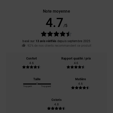
Note moyenne
4.7
/5
basé sur
13 avis vérifiés
depuis septembre 2025
92% de nos clients recommandent ce produit
Confort
Rapport qualité / prix
4.6
4.6
Taille
Matière
4.6
Trop petit
Trop grand
Coloris
4.8