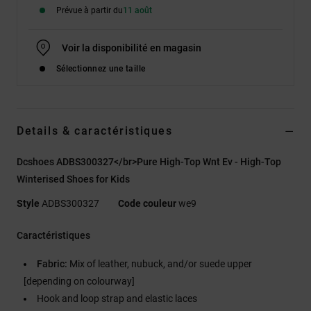
Prévue à partir du
11 août
Voir la disponibilité en magasin
Sélectionnez une taille
Details & caractéristiques
Dcshoes ADBS300327</br>Pure High-Top Wnt Ev - High-Top
Winterised Shoes for Kids
Style
ADBS300327
Code couleur
we9
Caractéristiques
Fabric:
Mix of leather, nubuck, and/or suede upper
[depending on colourway]
Hook and loop strap and elastic laces