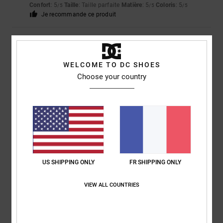
Confort
: 5
Taille
: Taille parfaite
Matière
: 5
Coloris
: 5
/5
/5
/5
Je recommande ce produit
3
/5
WELCOME TO DC SHOES
Choose your country
Brigitte
2 décembre 2025
Achat vérifié
trop grand et la couleur ne correspond pas à celle de la photo
Afficher original - Deutsch
Confort
: 3
Rapport qualité / prix
: 4
Taille
: Trop grand
Matière
: 3
/5
/5
/5
Coloris
: 3
/5
5
/5
US SHIPPING ONLY
FR SHIPPING ONLY
VIEW ALL COUNTRIES
Robert
22 novembre 2025
Achat vérifié
Superbe chaussure. Facile à enfiler, très confortable