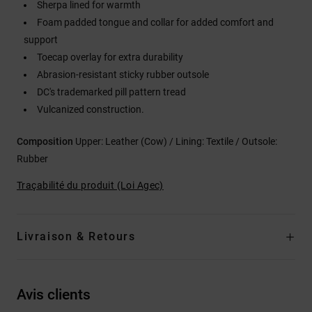
Sherpa lined for warmth
Foam padded tongue and collar for added comfort and
support
Toecap overlay for extra durability
Abrasion-resistant sticky rubber outsole
DC's trademarked pill pattern tread
Vulcanized construction.
Composition
Upper: Leather (Cow) / Lining: Textile / Outsole:
Rubber
Traçabilité du produit (Loi Agec)
Livraison & Retours
Avis clients