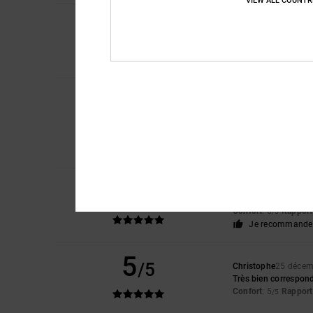
VIEW ALL COUNTR
5
Matthieu
29 juin 20
/5
léger et bien coupé
Confort
: 5
Rapport 
/5
Je recommande 
Vatlin
18 mai 2026
5
/5
bon produit, tout co
Afficher original - Po
Confort
: 5
Rapport 
/5
Je recommande 
5
Frederic
12 mai 202
/5
La couleur, la qualit
Confort
: 5
Rapport 
/5
Je recommande 
5
/5
Christophe
25 décem
Très bien correspond
Confort
: 5
Rapport 
/5