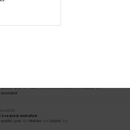
IES
26
qualité / prix
: 5
Taille
: Taille parfaite
Matière
: 5
Coloris
: 5
/5
/5
/5
ce produit
rrespond à mes attentes
rtuguês
qualité / prix
: 5
Taille
: Taille parfaite
Matière
: 5
Coloris
: 5
/5
/5
/5
ce produit
6
é de la matière.
qualité / prix
: 4
Taille
: Taille parfaite
Matière
: 5
Coloris
: 5
/5
/5
/5
ce produit
bre 2025
 à ce que je souhaitais
qualité / prix
: 4
Matière
: 5
Coloris
: 5
/5
/5
/5