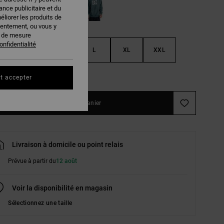
nce publicitaire et du
éliorer les produits de
sentement, ou vous y
s de mesure
onfidentialité
S
M
L
XL
XXL
ir le Guide des tailles
t accepter
Ajouter au panier
Livraison à domicile ou point relais
Prévue à partir du
12 août
Voir la disponibilité en magasin
Sélectionnez une taille