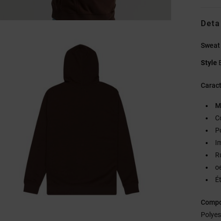
Deta
Sweat
Style
Caract
M
C
P
Im
R
o
É
Compo
Polyes