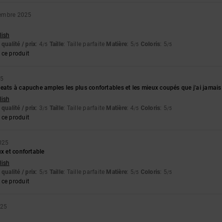
embre 2025
lish
qualité / prix
: 4
Taille
: Taille parfaite
Matière
: 5
Coloris
: 5
/5
/5
/5
ce produit
25
eats à capuche amples les plus confortables et les mieux coupés que j'ai jamais
lish
qualité / prix
: 3
Taille
: Taille parfaite
Matière
: 4
Coloris
: 5
/5
/5
/5
ce produit
025
ux et confortable
lish
qualité / prix
: 5
Taille
: Taille parfaite
Matière
: 5
Coloris
: 5
/5
/5
/5
ce produit
025