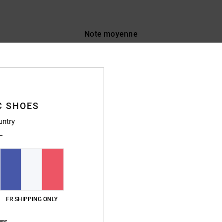
Note moyenne
5.0
/5
basé sur
10 avis vérifiés
depuis septembre 2025
80% de nos clients recommandent ce produit
C SHOES
untry
apport qualité / prix
Taille
Matière
4.5
4.9
Trop petit
Trop grand
prix
FR SHIPPING ONLY
qualité / prix
: 5
Taille
: Taille parfaite
Matière
: 5
Coloris
: 5
/5
/5
/5
ce produit