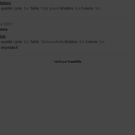
stellano
qualité / prix
: 5
Taille
: Trop grand
Matière
: 5
Coloris
: 5
/5
/5
/5
re 2025
bonne
lish
qualité / prix
: 5
Taille
: Taille parfaite
Matière
: 5
Coloris
: 5
/5
/5
/5
ce produit
Vérifié par
TrustVille