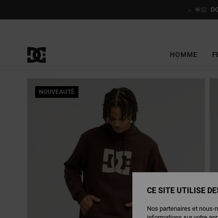
Passer
à
🤟🏻
D
l'information
sur
le
produit
HOMME
F
NOUVEAUTÉ
CE SITE UTILISE D
Nos partenaires et nous-
informations sur votre ap