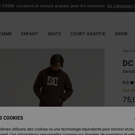
C CREW
Livraison et retours gratuits pour les membres
Se connecter /
EMME
ENFANT
SKATE
COURT GRAFFIK
SNOW
Page d'a
DC 
Sweat
5.0
ECO-B
75,
ES COOKIES
Couleu
mêmes utilisons des cookies ou une technologie équivalente pour stocker et/ou
pareil. Ces informations personnelles (comme vos données de navigation et vot