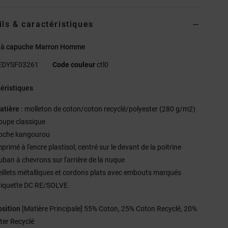
ils & caractéristiques
 à capuche Marron Homme
EDYSF03261
Code couleur
ctl0
éristiques
atière :
molleton de coton/coton recyclé/polyester (280 g/m2)
oupe classique
oche kangourou
primé à l'encre plastisol, centré sur le devant de la poitrine
uban à chevrons sur l'arrière de la nuque
eillets métalliques et cordons plats avec embouts marqués
tiquette DC RE/SOLVE.
sition
[Matière Principale] 55% Coton, 25% Coton Recyclé, 20%
ter Recyclé