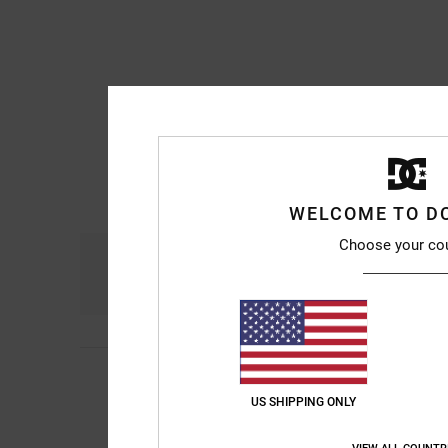
WELCOME TO D
Choose your co
Confort
R
5.0
5
Gabriel
3 juillet 2026
/5
Bon rapport qualité 
US SHIPPING ONLY
Confort
: 5
Rapport 
/5
Je recommande 