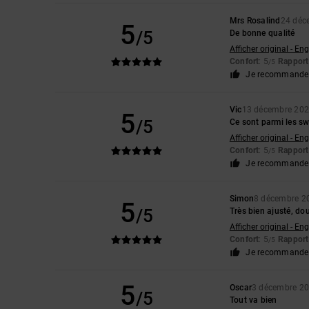
Mrs Rosalind
24 déc
5
/5
De bonne qualité
Afficher original - Eng
Confort
: 5
Rapport 
/5
Je recommande 
Vic
13 décembre 20
5
/5
Ce sont parmi les sw
Afficher original - Eng
Confort
: 5
Rapport 
/5
Je recommande 
Simon
8 décembre 2
5
/5
Très bien ajusté, do
Afficher original - Eng
Confort
: 5
Rapport 
/5
Je recommande 
5
Oscar
3 décembre 2
/5
Tout va bien