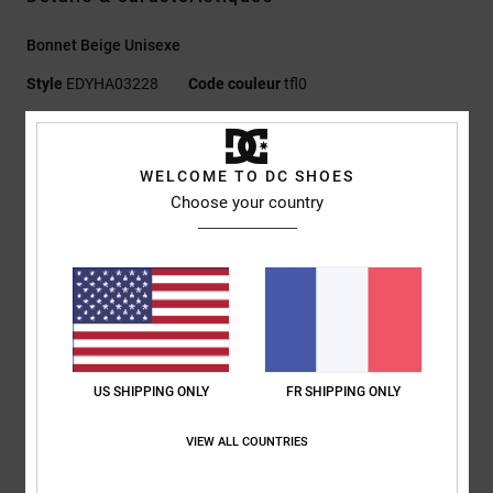
Bonnet Beige Unisexe
Style
EDYHA03228
Code couleur
tfl0
Caractéristiques
WELCOME TO DC SHOES
Matière :
fil Polylana® recyclé
Choose your country
Modèle à revers
Maille côtelée 1x1
Logo brodé sur le revers
Logo DC
Composition
[Matière principale] 100% acrylique
Traçabilité du produit (Loi Agec)
US SHIPPING ONLY
FR SHIPPING ONLY
VIEW ALL COUNTRIES
Livraison & Retours