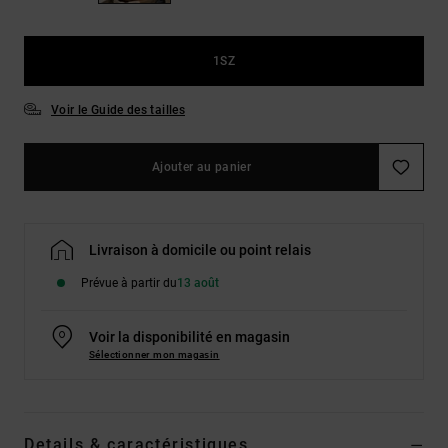
Démarrer une
Sacs &
conversation
Sacs à dos
Trouvez des
1SZ
réponses
Ceintures
aux
& Portes
questions
Voir le Guide des tailles
les plus
monnaies
fréquentes et
notre
Ajouter au panier
formulaire
de contact.
Consulter
la FAQ
Livraison à domicile ou point relais
Prévue à partir du
13 août
Voir la disponibilité en magasin
Sélectionner mon magasin
Details & caractéristiques