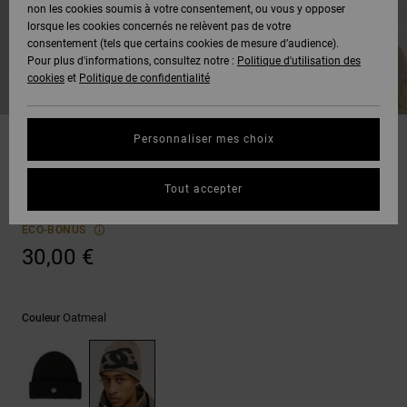
Voir Tout
non les cookies soumis à votre consentement, ou vous y opposer
Boots
Pantalons
Manteaux
Bonnets
lorsque les cookies concernés ne relèvent pas de votre
Quiksilver
Snowboard
& Shorts
consentement (tels que certains cookies de mesure d’audience).
Freedom
BONS
Onyx
Pantalons
Pour plus d'informations, consultez notre :
Politique d'utilisation des
PLANS
Sweats
Accessoires
cookies
et
Politique de confidentialité
Unisex
Voir Tout
Protection
AT-2
Shorts
des
AIDE &
T-Shirts
Voir Tout
données
Personnaliser mes choix
Bonnets
CONTACT
Voir Tout
Liquid
Boardshorts
Lanai
Fuego
Chemises
Guide des
Tout accepter
Bonnet Beige Unisexe
MAGASINS
& Polos
tailles
Voir Tout
ECO-BONUS
CARTE
Pantalons,
30,00 €
Démarrez
CADEAU
Jeans &
une
Shorts
conversation
pour obtenir
Oatmeal
Couleur
LISTE DE
la réponse la
plus rapide à
SOUHAITS
Bonnets &
votre
Casquettes
question.