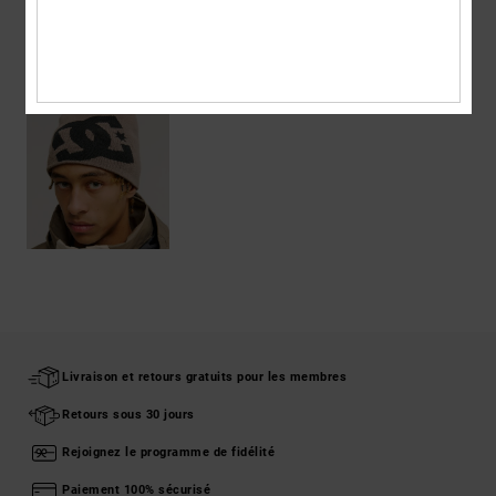
ARTICLES VUS RÉCEMMENT
Livraison et retours gratuits pour les membres
Retours sous 30 jours
Rejoignez le programme de fidélité
Paiement 100% sécurisé