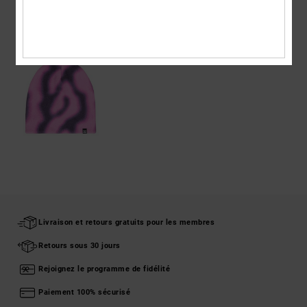
ARTICLES VUS RÉCEMMENT
Livraison et retours gratuits pour les membres
Retours sous 30 jours
Rejoignez le programme de fidélité
Paiement 100% sécurisé