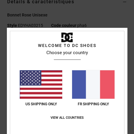
Details & caractéristiques
Bonnet Rose Unisexe
Style
EDYHA03215
Code couleur
pha6
Caractéristiques
WELCOME TO DC SHOES
Matière :
100 % nylon imprimé
Choose your country
Coupe courte
Étiquette tissée DC dans la couture
Logo DC
Composition
[Matière principale] 100% nylon
Traçabilité du produit (Loi Agec)
US SHIPPING ONLY
FR SHIPPING ONLY
VIEW ALL COUNTRIES
Livraison & Retours