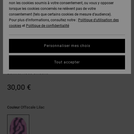
Voir Tout
non les cookies soumis à votre consentement, ou vous y opposer
Boots
Pantalons
Manteaux
Bonnets
lorsque les cookies concernés ne relèvent pas de votre
Quiksilver
Snowboard
& Shorts
consentement (tels que certains cookies de mesure d’audience).
Freedom
BONS
Onyx
Pantalons
Pour plus d'informations, consultez notre :
Politique d'utilisation des
PLANS
Sweats
Accessoires
cookies
et
Politique de confidentialité
Unisex
Voir Tout
Protection
AT-2
Shorts
des
AIDE &
T-Shirts
Voir Tout
données
Personnaliser mes choix
CONTACT
Voir Tout
Liquid
Boardshorts
Bonnets
Fuego
Chemises
Guide des
Tout accepter
MAGASINS
& Polos
Blurry Skully
tailles
Voir Tout
Bonnet Rose Unisexe
CARTE
Pantalons,
Démarrez
30,00 €
CADEAU
Jeans &
une
Shorts
conversation
pour obtenir
LISTE DE
la réponse la
Offscale Lilac
Couleur
plus rapide à
SOUHAITS
Bonnets &
votre
Casquettes
question.