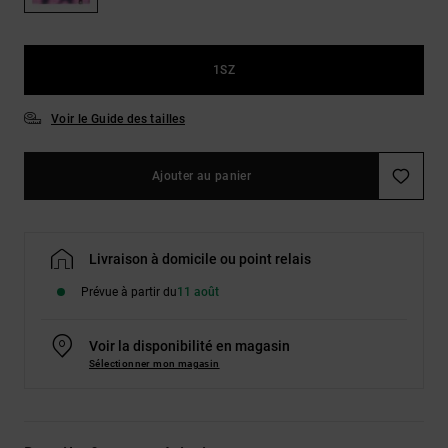
Démarrer une
Sacs &
conversation
Sacs à dos
Trouvez des
réponses
1SZ
Ceintures
aux
& Portes
questions
Voir le Guide des tailles
les plus
monnaies
fréquentes et
notre
Ajouter au panier
formulaire
de contact.
Consulter
la FAQ
Livraison à domicile ou point relais
Prévue à partir du
11 août
Voir la disponibilité en magasin
Sélectionner mon magasin