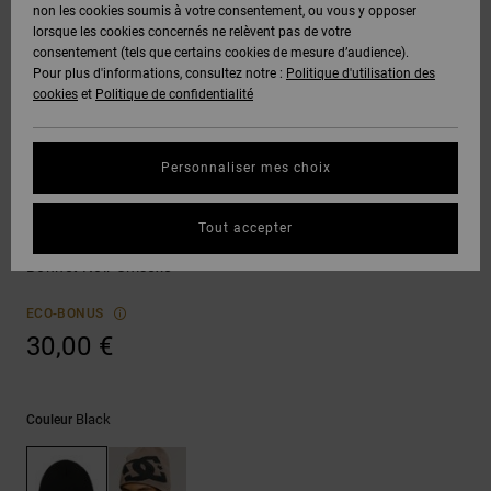
Voir Tout
non les cookies soumis à votre consentement, ou vous y opposer
Boots
Pantalons
Manteaux
Bonnets
lorsque les cookies concernés ne relèvent pas de votre
Quiksilver
Snowboard
& Shorts
consentement (tels que certains cookies de mesure d’audience).
Freedom
BONS
Onyx
Pantalons
Pour plus d'informations, consultez notre :
Politique d'utilisation des
PLANS
Sweats
Accessoires
cookies
et
Politique de confidentialité
Unisex
Voir Tout
Protection
AT-2
Shorts
des
AIDE &
T-Shirts
Voir Tout
données
Personnaliser mes choix
CONTACT
Voir Tout
Liquid
Boardshorts
Bonnets
Fuego
Chemises
Guide des
Tout accepter
MAGASINS
& Polos
Lanai
tailles
Voir Tout
Bonnet Noir Unisexe
CARTE
Pantalons,
Démarrez
ECO-BONUS
CADEAU
Jeans &
une
30,00 €
Shorts
conversation
pour obtenir
LISTE DE
la réponse la
plus rapide à
SOUHAITS
Bonnets &
Black
Couleur
votre
Casquettes
question.