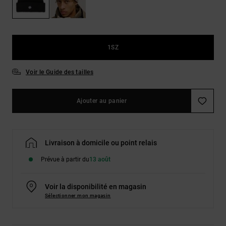
Démarrer une
Sacs &
conversation
Sacs à dos
Trouvez des
réponses
Ceintures
aux
1SZ
& Portes
questions
les plus
monnaies
fréquentes et
Voir le Guide des tailles
notre
formulaire
de contact.
Ajouter au panier
Consulter
la FAQ
Livraison à domicile ou point relais
Prévue à partir du
13 août
Voir la disponibilité en magasin
Sélectionner mon magasin