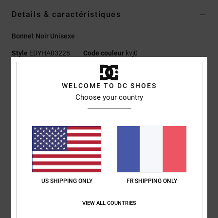
Details & caractéristiques
Bonnet Noir Unisexe
Style
EDYHA03228
Code couleur
kvj0
Caractéristiques
WELCOME TO DC SHOES
Matière :
fil Polylana® recyclé
Choose your country
Modèle à revers
Maille côtelée 1x1
Logo brodé sur le revers
Logo DC
Composition
[Matière principale] 100% acrylique
US SHIPPING ONLY
FR SHIPPING ONLY
Traçabilité du produit (Loi Agec)
VIEW ALL COUNTRIES