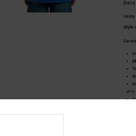
Deta
Veste
Style
Caract
C
M
T
R
I
et t
C
E
M
d
P