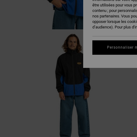
être utilisées pour vous p
contenu ; pour personnalis
nos partenaires. Vous po
opposer lorsque les cook
d’audience). Pour plus d'i
Personnaliser 