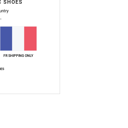
à l'a
C SHOES
F
untry
L
É
A
stop
Compo
FR SHIPPING ONLY
Traçab
IES
Livr