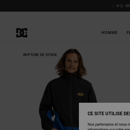
Passer
à
🤟🏻
D
l'information
sur
le
produit
HOMME
F
RUPTURE DE STOCK
CE SITE UTILISE D
Nos partenaires et nous-
informations sur votre ap