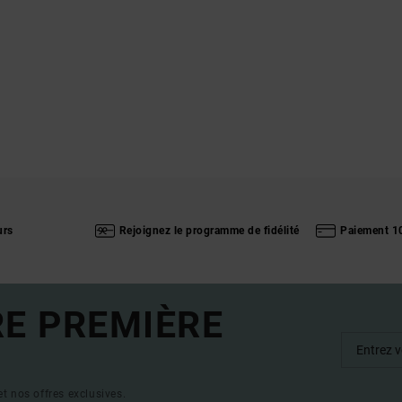
urs
Rejoignez le programme de fidélité
Paiement 1
RE PREMIÈRE
t nos offres exclusives.