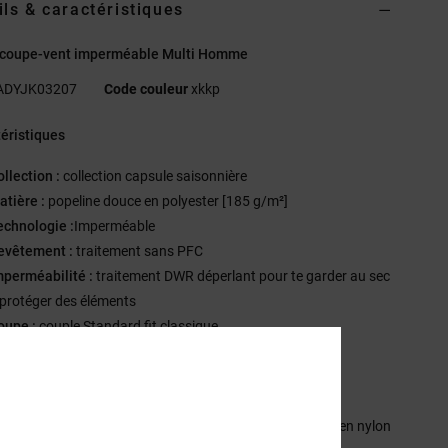
ils & caractéristiques
 coupe-vent imperméable Multi Homme
ADYJK03207
Code couleur
xkkp
éristiques
ollection :
collection capsule saisonnière
atière :
popeline douce en polyester [185 g/m²]
echnologie :
Imperméable
evêtement :
traitement sans PFC
mperméabilité :
traitement DWR déperlant pour te garder au sec
e protéger des éléments
oupe :
couple Standard fit classique
ncolure :
col montant
anches :
manches longues
oublure :
doublure en polyester et mesh
oches :
deux poches avec fermeture zippée #3 inversée en nylon