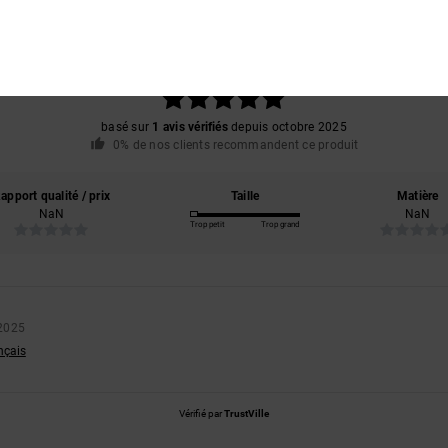
Note moyenne
5.0
/5
basé sur
1 avis vérifiés
depuis octobre 2025
0% de nos clients recommandent ce produit
apport qualité / prix
Taille
Matière
NaN
NaN
Trop petit
Trop grand
 2025
ançais
Vérifié par
TrustVille