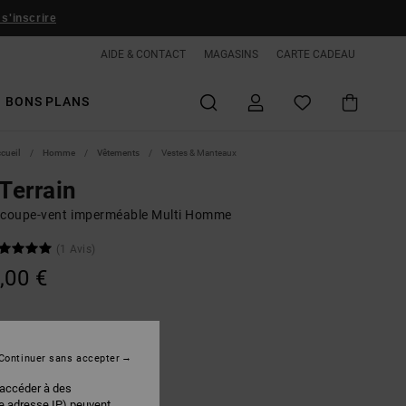
 s'inscrire
AIDE & CONTACT
MAGASINS
CARTE CADEAU
BONS PLANS
ccueil
Homme
Vêtements
Vestes & Manteaux
 Terrain
 coupe-vent imperméable Multi Homme
(1 Avis)
,00 €
Black/ Royal Blue
r
Continuer sans accepter
 accéder à des
re adresse IP) peuvent