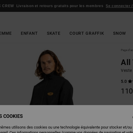
C CREW
Livraison et retours gratuits pour les membres
Se connecter /
EMME
ENFANT
SKATE
COURT GRAFFIK
SNOW
Page d'a
All
Veste
5.0
110
Couleu
ES COOKIES
mêmes utilisons des cookies ou une technologie équivalente pour stocker et/ou
pareil. Ces informations personnelles (comme vos données de navigation et vot