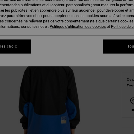
résenter des publications et du contenu personnalisés ; pour mesurer la performa
er les publicités ; et en apprendre plus sur leur audience ; pour développer et am
uvez paramétrer vos choix pour accepter ou non les cookies soumis à votre con
ies concernés ne relèvent pas de votre consentement (tels que certains cookie
XS
nformations, consultez notre :
Politique d'utilisation des cookies
et
Politique de c
Vo
mes choix
Tou
Ce p
Trou