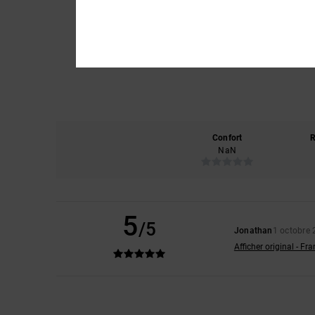
Confort
R
NaN
5
/5
Jonathan
1 octobre
Afficher original - Fr