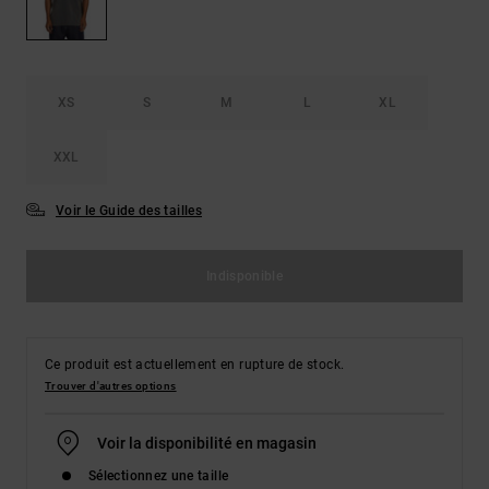
Démarrer une
Sacs &
conversation
Sacs à dos
Trouvez des
réponses
Ceintures
aux
XS
S
M
L
XL
& Portes
questions
les plus
monnaies
fréquentes et
XXL
notre
formulaire
Voir le Guide des tailles
de contact.
Consulter
la FAQ
Indisponible
Ce produit est actuellement en rupture de stock.
Trouver d'autres options
Voir la disponibilité en magasin
Sélectionnez une taille