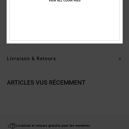
VIEW ALL COUNTRIES
Étiquette sérigraphiée centrée sur la nuque
Étiquette sur l'ourlet
Composition
[Matière principale] 75% coton, 25% coton recyclé
Traçabilité du produit (Loi Agec)
Livraison & Retours
ARTICLES VUS RÉCEMMENT
Livraison et retours gratuits pour les membres