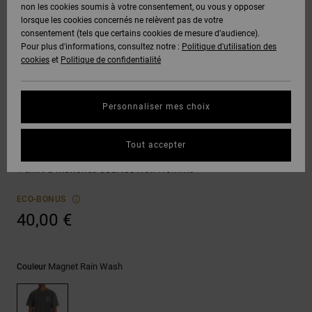
Voir Tout
non les cookies soumis à votre consentement, ou vous y opposer
Boots
Pantalons
Manteaux
Bonnets
lorsque les cookies concernés ne relèvent pas de votre
Quiksilver
Snowboard
& Shorts
consentement (tels que certains cookies de mesure d’audience).
Freedom
BONS
Onyx
Pantalons
Pour plus d'informations, consultez notre :
Politique d'utilisation des
PLANS
Sweats
Accessoires
cookies
et
Politique de confidentialité
Unisex
Voir Tout
Protection
AT-2
Shorts
des
AIDE &
T-Shirts
Voir Tout
données
Personnaliser mes choix
CONTACT
Voir Tout
Liquid
Boardshorts
T-shirts
Fuego
Chemises
Guide des
Tout accepter
MAGASINS
& Polos
Around Here
tailles
Voir Tout
T-shirt à manches courtes Noir Homme
CARTE
Pantalons,
Démarrez
ECO-BONUS
CADEAU
Jeans &
une
40,00 €
Shorts
conversation
pour obtenir
LISTE DE
la réponse la
plus rapide à
SOUHAITS
Bonnets &
Magnet Rain Wash
Couleur
votre
Casquettes
question.