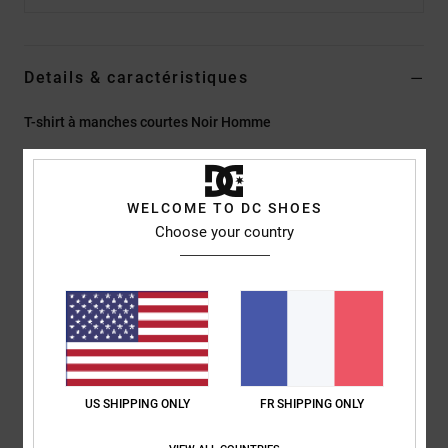
Details & caractéristiques
T-shirt à manches courtes Noir Homme
Style
ADYZT05427
Code couleur
kzly
Caractéristiques
WELCOME TO DC SHOES
Choose your country
Collection :
Lineguide
Matière :
Jersey de 75% de coton et 25% de coton recyclé
[200 g/m2]
Teinture/délavage :
teinture avec des pigments et
délavage aux enzymes
Coupe :
couple Standard fit classique
Col :
col rond
US SHIPPING ONLY
FR SHIPPING ONLY
Manches :
manches courtes
Logo :
imprimé sur la poitrine