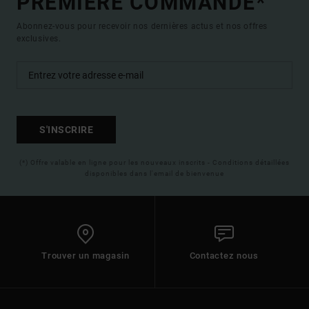
PREMIÈRE COMMANDE*
Abonnez-vous pour recevoir nos dernières actus et nos offres
exclusives.
S'INSCRIRE
(*) Offre valable en ligne pour les nouveaux inscrits - Conditions détaillées
disponibles dans l'email de bienvenue
Trouver un magasin
Contactez nous