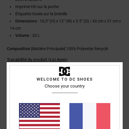
Imprimé HD sur la poche
Étiquette tissée sur la bretelle
Dimensions :
16,5" (H) x 12" (W) x 5.5" (D) / 42 cm x 31 cm x
14 cm
Volume :
20 L
Composition
[Matière Principale] 100% Polyester Recyclé
Traçabilité du produit (Loi Agec)
WELCOME TO DC SHOES
Livraison & Retours
Choose your country
Avis clients
Note moyenne