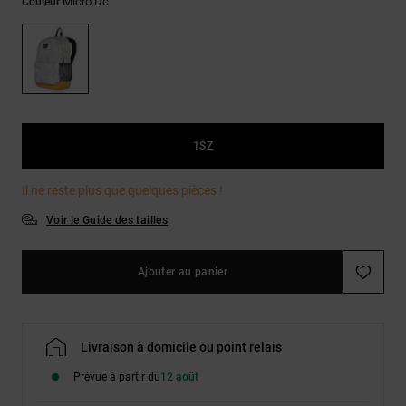
Démarrer une
Micro Dc
Couleur
Sacs &
conversation
Sacs à dos
Trouvez des
réponses
Ceintures
aux
& Portes
questions
les plus
monnaies
fréquentes et
notre
1SZ
formulaire
de contact.
Il ne reste plus que quelques pièces !
Consulter
Voir le Guide des tailles
la FAQ
Ajouter au panier
Livraison à domicile ou point relais
Prévue à partir du
12 août