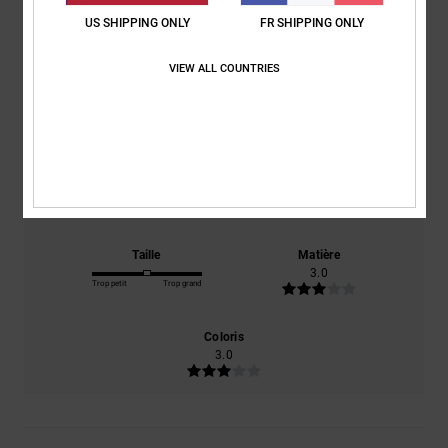
3.0
US SHIPPING ONLY
FR SHIPPING ONLY
/5
VIEW ALL COUNTRIES
basé sur
1 avis vérifiés
depuis janvier 2026
0% de nos clients recommandent ce produit
Confort
Rapport qualité / prix
3.0
1.0
Taille
Matière
3.0
Trop petit
Trop grand
Coloris
3.0