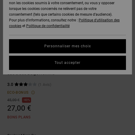
Voir Tout
non les cookies soumis à votre consentement, ou vous y opposer
Boots
Pantalons
Manteaux
Bonnets
lorsque les cookies concernés ne relèvent pas de votre
Quiksilver
Snowboard
& Shorts
consentement (tels que certains cookies de mesure d’audience).
Freedom
BONS
Onyx
Pantalons
Pour plus d'informations, consultez notre :
Politique d'utilisation des
PLANS
Sweats
Accessoires
cookies
et
Politique de confidentialité
Unisex
Voir Tout
Protection
AT-2
Shorts
des
AIDE &
T-Shirts
Voir Tout
données
Personnaliser mes choix
CONTACT
Voir Tout
Liquid
Boardshorts
Backpack
Fuego
Chemises
Guide des
Tout accepter
MAGASINS
& Polos
Backsider Seasonal
tailles
Voir Tout
Sac à dos Beige Homme
CARTE
Pantalons,
3.0
(1 Avis)
Démarrez
CADEAU
Jeans &
une
ECO-BONUS
Shorts
conversation
45,00 €
40%
pour obtenir
27,00 €
LISTE DE
la réponse la
plus rapide à
SOUHAITS
Bonnets &
BONS PLANS
votre
Casquettes
question.