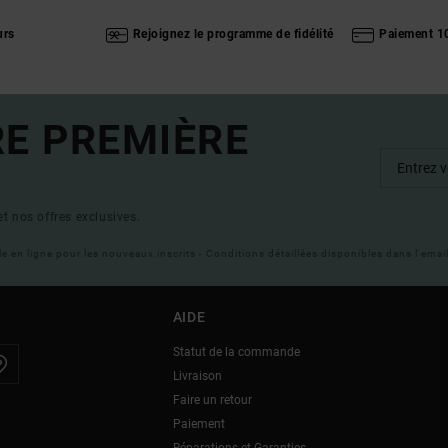
urs
Rejoignez le programme de fidélité
Paiement 1
RE PREMIÈRE
t nos offres exclusives.
ble en ligne pour les nouveaux inscrits - Conditions détaillées disponibles dans l'ema
AIDE
Statut de la commande
Livraison
Faire un retour
Paiement
Réparations et Garanties