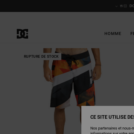
Passer
à
🤟🏻
D
l'information
sur
le
produit
HOMME
F
RUPTURE DE STOCK
CE SITE UTILISE D
Nos partenaires et nous-
informations sur votre ap