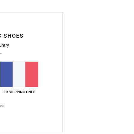
Deta
Board
C SHOES
Style
untry
Caract
M
8% é
R
Ta
FR SHIPPING ONLY
F
B
IES
L
P
C