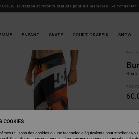
C CREW
Livraison et retours gratuits pour les membres
Se connecter /
EMME
ENFANT
SKATE
COURT GRAFFIK
SNOW
Page d'a
Bur
Board
ECO-B
60,
Couleu
ES COOKIES
mêmes utilisons des cookies ou une technologie équivalente pour stocker et/ou
pareil. Ces informations personnelles (comme vos données de navigation et vot