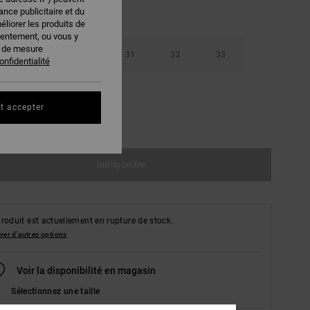
nce publicitaire et du
éliorer les produits de
sentement, ou vous y
s de mesure
29
30
31
32
33
onfidentialité
36
38
t accepter
ir le Guide des tailles
Indisponible
roduit est actuellement en rupture de stock.
ver d'autres options
Voir la disponibilité en magasin
Sélectionnez une taille