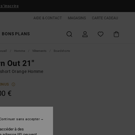
 s'inscrire
AIDE & CONTACT
MAGASINS
CARTE CADEAU
BONS PLANS
ccueil
Homme
Vêtements
Boardshorts
n Out 21"
short Orange Homme
ONUS
00 €
Tangerine
r
Continuer sans accepter
 accéder à des
re adresse IP) peuvent