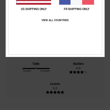
4.0
US SHIPPING ONLY
FR SHIPPING ONLY
/5
VIEW ALL COUNTRIES
basé sur
1 avis vérifiés
depuis octobre 2025
100% de nos clients recommandent ce produit
Confort
Rapport qualité / prix
4.0
5.0
Taille
Matière
4.0
Trop petit
Trop grand
Coloris
5.0