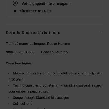
Voir la disponibilité en magasin
Sélectionnez une taille
Details & caractéristiques
T-shirt à manches longues Rouge Homme
Style
EDYKT03535
Code couleur
rqr7
Caractéristiques
Matière :
mesh performance à cellules fermées en polyester
[150 g/m²]
Technologie :
les propriétés anti-humidité chassent la sueur
pour garder la peau au sec
Coupe :
couple Standard fit classique
Col :
col rond