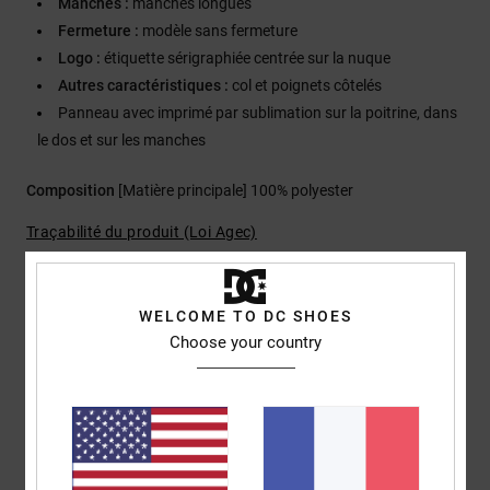
Manches :
manches longues
Fermeture :
modèle sans fermeture
Logo :
étiquette sérigraphiée centrée sur la nuque
Autres caractéristiques :
col et poignets côtelés
Panneau avec imprimé par sublimation sur la poitrine, dans
le dos et sur les manches
Composition
[Matière principale] 100% polyester
Traçabilité du produit (Loi Agec)
Livraison & Retours
WELCOME TO DC SHOES
Choose your country
Avis clients
Note moyenne