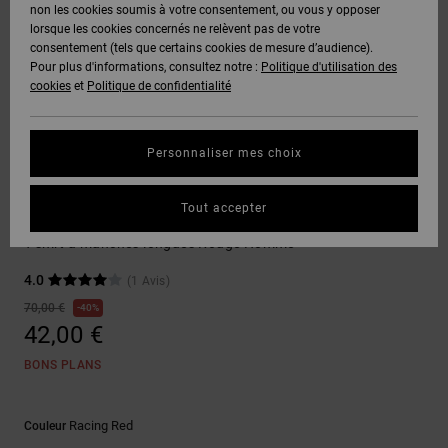
Voir Tout
non les cookies soumis à votre consentement, ou vous y opposer
Boots
Pantalons
Manteaux
Bonnets
lorsque les cookies concernés ne relèvent pas de votre
Quiksilver
Snowboard
& Shorts
consentement (tels que certains cookies de mesure d’audience).
Freedom
BONS
Onyx
Pantalons
Pour plus d'informations, consultez notre :
Politique d'utilisation des
PLANS
Sweats
Accessoires
cookies
et
Politique de confidentialité
Unisex
Voir Tout
Protection
AT-2
Shorts
des
AIDE &
T-Shirts
Voir Tout
données
Personnaliser mes choix
CONTACT
Voir Tout
Liquid
Boardshorts
T-shirts
Fuego
Chemises
Guide des
Tout accepter
MAGASINS
& Polos
Burn Out
tailles
Voir Tout
T-shirt à manches longues Rouge Homme
CARTE
Pantalons,
4.0
(1 Avis)
Démarrez
CADEAU
Jeans &
une
70,00 €
40%
Shorts
conversation
42,00 €
pour obtenir
LISTE DE
la réponse la
BONS PLANS
plus rapide à
SOUHAITS
Bonnets &
votre
Casquettes
question.
Racing Red
Couleur