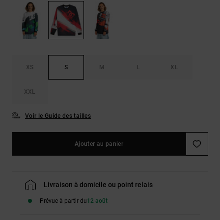
Démarrer une
Sacs &
conversation
Sacs à dos
Trouvez des
réponses
Ceintures
aux
& Portes
questions
les plus
monnaies
XS
S
M
L
XL
fréquentes et
notre
formulaire
XXL
de contact.
Consulter
Voir le Guide des tailles
la FAQ
Ajouter au panier
Livraison à domicile ou point relais
Prévue à partir du
12 août