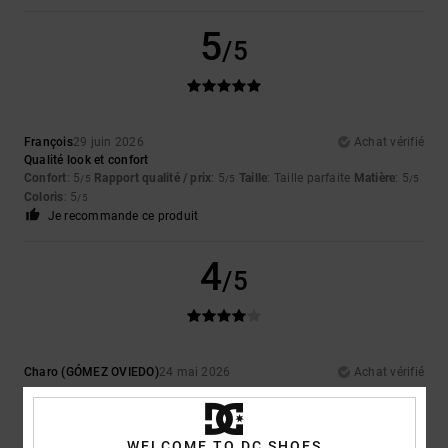
5
/5
François
29 juin 2026
Achat vérifié
Qualité look et confort
Confort
: 5
Rapport qualité / prix
: 5
Taille
: Taille parfaite
Matière
: 5
/5
/5
/5
Coloris
: 5
/5
Je recommande ce produit
4
/5
Charo (GÓMEZ OVIEDO)
24 mai 2026
Achat vérifié
...
Afficher original - Castellano
Confort
: 4
Rapport qualité / prix
: 5
Taille
: Taille parfaite
Matière
: 5
/5
/5
/5
WELCOME TO DC SHOES