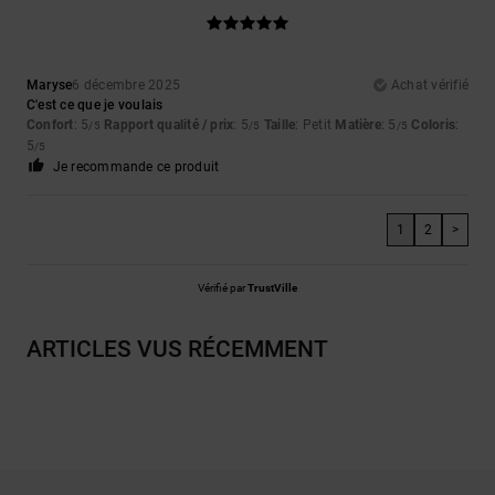
Maryse
6 décembre 2025
Achat vérifié
C'est ce que je voulais
Confort
: 5
Rapport qualité / prix
: 5
Taille
: Petit
Matière
: 5
Coloris
:
/5
/5
/5
5
/5
Je recommande ce produit
1
2
>
Vérifié par
TrustVille
ARTICLES VUS RÉCEMMENT