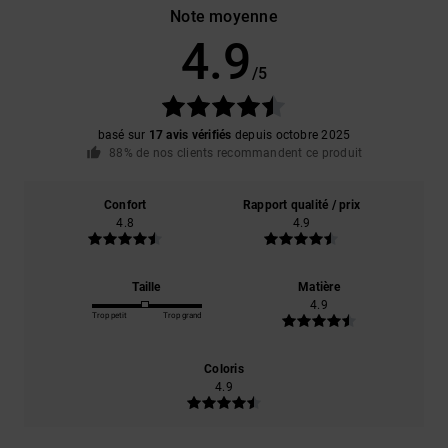
Note moyenne
4.9
/5
basé sur
17 avis vérifiés
depuis octobre 2025
88% de nos clients recommandent ce produit
Confort
Rapport qualité / prix
4.8
4.9
Taille
Matière
4.9
Trop petit
Trop grand
Coloris
4.9