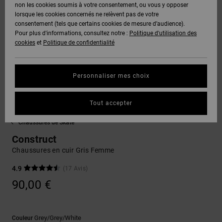
Voir Tout
non les cookies soumis à votre consentement, ou vous y opposer
Boots
Pantalons
Manteaux
Bonnets
lorsque les cookies concernés ne relèvent pas de votre
Quiksilver
Snowboard
& Shorts
consentement (tels que certains cookies de mesure d’audience).
Freedom
BONS
Onyx
Pantalons
Pour plus d'informations, consultez notre :
Politique d'utilisation des
PLANS
Sweats
Accessoires
cookies
et
Politique de confidentialité
Unisex
Voir Tout
Protection
AT-2
Shorts
des
AIDE &
T-Shirts
Voir Tout
données
Personnaliser mes choix
CONTACT
Voir Tout
Liquid
Boardshorts
Fuego
Chemises
Guide des
Tout accepter
MAGASINS
& Polos
tailles
Voir Tout
Chaussures de Skate
CARTE
Pantalons,
Construct
Démarrez
CADEAU
Jeans &
une
Chaussures en cuir Gris Femme
Shorts
conversation
pour obtenir
4.9
(17 Avis)
LISTE DE
la réponse la
90,00 €
plus rapide à
SOUHAITS
Bonnets &
votre
Casquettes
question.
Grey/grey/white
Couleur