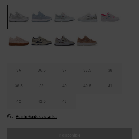
Démarrer une
Sacs &
conversation
Sacs à dos
Trouvez des
réponses
Ceintures
aux
& Portes
questions
les plus
monnaies
fréquentes et
notre
formulaire
de contact.
36
36.5
37
37.5
38
Consulter
la FAQ
38.5
39
40
40.5
41
42
42.5
43
Voir le Guide des tailles
Indisponible