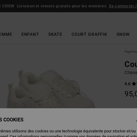
C CREW
Livraison et retours gratuits pour les membres
Se connecter /
EMME
ENFANT
SKATE
COURT GRAFFIK
SNOW
Page d'a
Cou
Chaus
4.6
95,
Couleu
ES COOKIES
mêmes utilisons des cookies ou une technologie équivalente pour stocker et/ou
pareil. Ces informations personnelles (comme vos données de navigation et vot