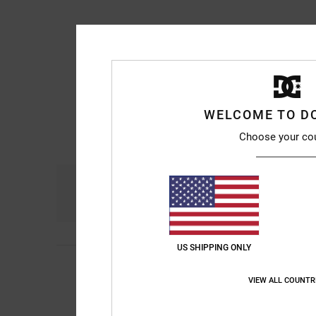
WELCOME TO D
Choose your co
Confort
R
4.7
US SHIPPING ONLY
4
Stephanie
10 juillet
/5
De jolies baskets
VIEW ALL COUNTR
Afficher original - Eng
Confort
: 5
Rapport 
/5