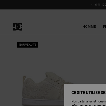
Passer
à
🤟🏻
D
l'information
sur
le
produit
HOMME
F
NOUVEAUTÉ
CE SITE UTILISE D
Nos partenaires et nous-
informations sur votre ap