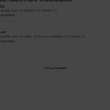
lent, comme je l'ai déjà dit : un service exceptionnel
lish
qualité / prix
: 5
Matière
: 5
Coloris
: 5
/5
/5
/5
ce produit
vant
qualité / prix
: 5
Taille
: Taille parfaite
Matière
: 5
Coloris
: 5
/5
/5
/5
ce produit
Vérifié par
TrustVille