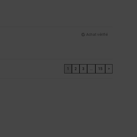
Achat vérifié
1
2
3
...
15
>