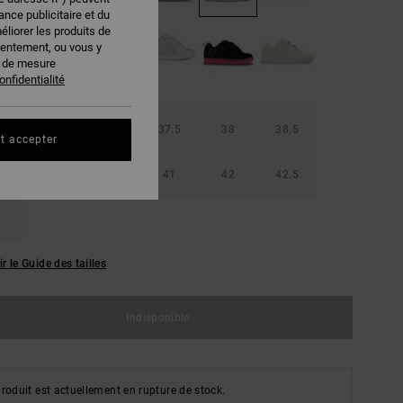
nce publicitaire et du
éliorer les produits de
sentement, ou vous y
s de mesure
onfidentialité
36.5
37
37.5
38
38.5
t accepter
40
40.5
41
42
42.5
ir le Guide des tailles
Indisponible
roduit est actuellement en rupture de stock.