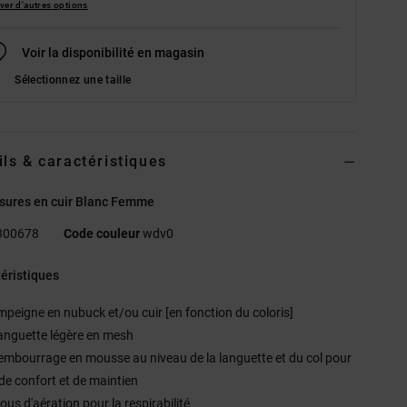
ver d'autres options
Voir la disponibilité en magasin
Sélectionnez une taille
ils & caractéristiques
sures en cuir Blanc Femme
300678
Code couleur
wdv0
éristiques
mpeigne en nubuck et/ou cuir [en fonction du coloris]
anguette légère en mesh
embourrage en mousse au niveau de la languette et du col pour
de confort et de maintien
ous d'aération pour la respirabilité