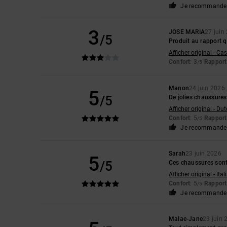
Je recommande 
3
JOSE MARIA
27 juin
/5
Produit au rapport q
Afficher original - Ca
Confort
: 3
Rapport 
/5
Manon
24 juin 2026
5
/5
De jolies chaussures
Afficher original - Du
Confort
: 5
Rapport 
/5
Je recommande 
Sarah
23 juin 2026
5
/5
Ces chaussures sont 
Afficher original - Ita
Confort
: 5
Rapport 
/5
Je recommande 
Malae-Jane
23 juin 