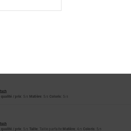
lish
qualité / prix
: 5
Taille
: Taille parfaite
Matière
: 5
Coloris
: 5
/5
/5
/5
ce produit
qualité / prix
: 4
Taille
: Taille parfaite
Matière
: 5
Coloris
: 5
/5
/5
/5
ce produit
utsch
qualité / prix
: 5
Matière
: 5
Coloris
: 5
/5
/5
/5
utsch
qualité / prix
: 5
Taille
: Taille parfaite
Matière
: 4
Coloris
: 5
/5
/5
/5