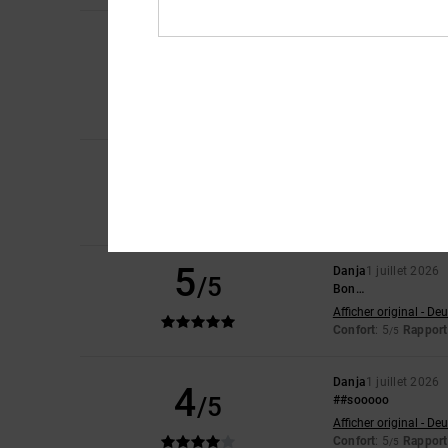
Kirsty
9 juillet 2026
5
/5
Parce que c'est bon
Afficher original - Eng
Confort
: 5
Rapport 
/5
Je recommande 
5
/5
Jeroen
4 juillet 2026
Confort
: 5
Rapport 
/5
Je recommande 
5
Danja
1 juillet 2026
/5
Bon…
Afficher original - De
Confort
: 5
Rapport 
/5
Danja
1 juillet 2026
4
/5
##sooooo
Afficher original - De
Confort
: 5
Rapport 
/5