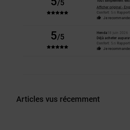
5
/5
Tout simplement excel
Afficher original - Eng
Confort
: 5
Rapport 
/5
Je recommande 
5
Henda
18 juin 2026
/5
Déjà acheter aupara
Confort
: 5
Rapport 
/5
Je recommande 
Articles vus récemment