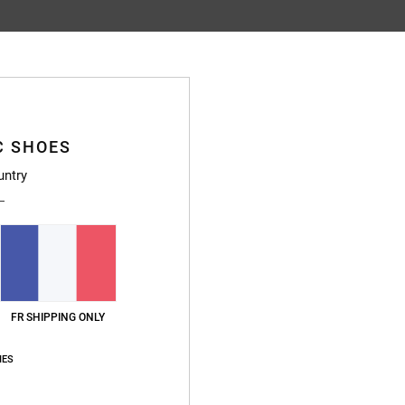
Note moyenne
4.6
/5
C SHOES
basé sur
150 avis vérifiés
depuis septembre 2025
untry
85% de nos clients recommandent ce produit
apport qualité / prix
Taille
Matière
4.5
4.7
Trop petit
Trop grand
FR SHIPPING ONLY
 2026
IES
lish
qualité / prix
: 4
Taille
: Taille parfaite
Matière
: 4
Coloris
: 5
/5
/5
/5