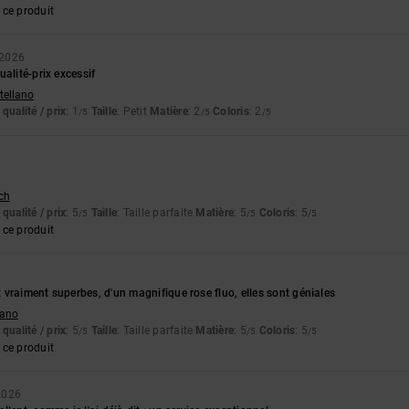
ce produit
 2026
ualité-prix excessif
stellano
qualité / prix
: 1
Taille
: Petit
Matière
: 2
Coloris
: 2
/5
/5
/5
tch
qualité / prix
: 5
Taille
: Taille parfaite
Matière
: 5
Coloris
: 5
/5
/5
/5
ce produit
vraiment superbes, d'un magnifique rose fluo, elles sont géniales
liano
qualité / prix
: 5
Taille
: Taille parfaite
Matière
: 5
Coloris
: 5
/5
/5
/5
ce produit
2026