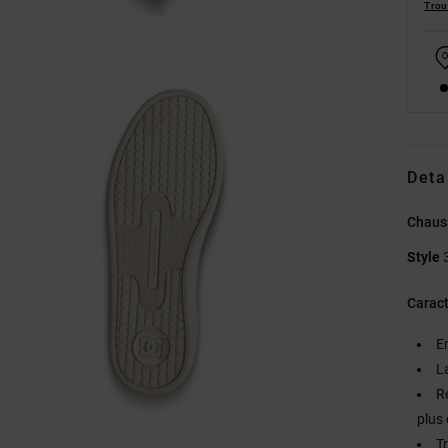
Trou
Deta
Chaus
Style
Caract
E
L
R
plus 
Tr