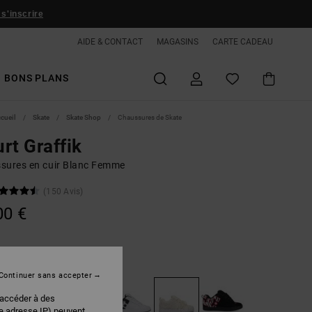
 s'inscrire
AIDE & CONTACT
MAGASINS
CARTE CADEAU
BONS PLANS
ccueil
Skate
Skate Shop
Chaussures de Skate
rt Graffik
sures en cuir Blanc Femme
(150 Avis)
00 €
White/lace
r
Continuer sans accepter
 accéder à des
re adresse IP) peuvent