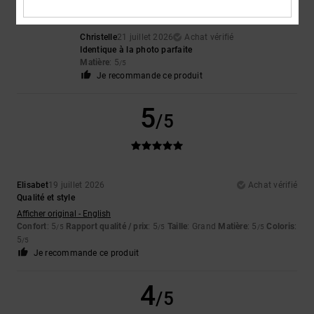
Christelle
21 juillet 2026
Achat vérifié
Identique à la photo parfaite
Matière
: 5
/5
Je recommande ce produit
5
/5
Elisabet
19 juillet 2026
Achat vérifié
Qualité et style
Afficher original - English
Confort
: 5
Rapport qualité / prix
: 5
Taille
: Grand
Matière
: 5
Coloris
:
/5
/5
/5
5
/5
Je recommande ce produit
4
/5