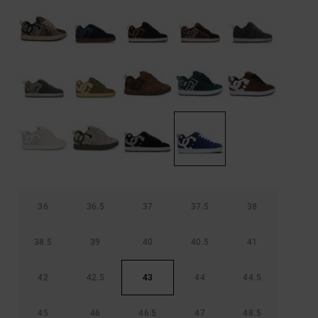
Démarrer une
Sacs &
conversation
Sacs à dos
Trouvez des
réponses
Ceintures
aux
& Portes
questions
les plus
monnaies
fréquentes et
notre
formulaire
de contact.
Consulter
la FAQ
36
36.5
37
37.5
38
38.5
39
40
40.5
41
42
42.5
43
44
44.5
45
46
46.5
47
48.5