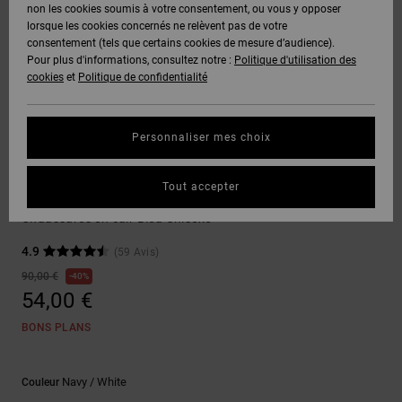
Voir Tout
non les cookies soumis à votre consentement, ou vous y opposer
Boots
Pantalons
Manteaux
Bonnets
lorsque les cookies concernés ne relèvent pas de votre
Quiksilver
Snowboard
& Shorts
consentement (tels que certains cookies de mesure d’audience).
Freedom
BONS
Onyx
Pantalons
Pour plus d'informations, consultez notre :
Politique d'utilisation des
PLANS
Sweats
Accessoires
cookies
et
Politique de confidentialité
Unisex
Voir Tout
Protection
AT-2
Shorts
des
AIDE &
T-Shirts
Voir Tout
données
Personnaliser mes choix
CONTACT
Voir Tout
Liquid
Boardshorts
Chaussures de Skate
Fuego
Chemises
Guide des
Tout accepter
MAGASINS
& Polos
Court Graffik
tailles
Voir Tout
Chaussures en cuir Bleu Unisexe
CARTE
Pantalons,
4.9
(59 Avis)
Démarrez
CADEAU
Jeans &
une
90,00 €
40%
Shorts
conversation
54,00 €
pour obtenir
LISTE DE
la réponse la
BONS PLANS
plus rapide à
SOUHAITS
Bonnets &
votre
Casquettes
question.
Navy / White
Couleur