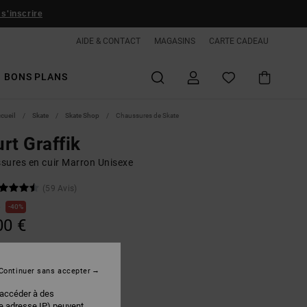
 s'inscrire
AIDE & CONTACT
MAGASINS
CARTE CADEAU
BONS PLANS
ccueil
Skate
Skate Shop
Chaussures de Skate
rt Graffik
sures en cuir Marron Unisexe
(59 Avis)
€
40%
00 €
PLANS
Continuer sans accepter
Brown/white
r
 accéder à des
re adresse IP) peuvent