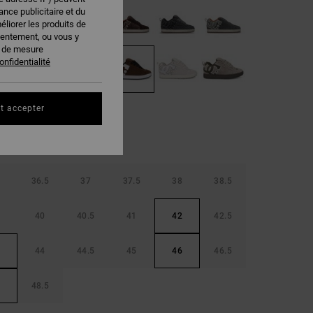
nce publicitaire et du
éliorer les produits de
sentement, ou vous y
s de mesure
onfidentialité
t accepter
36.5
37
37.5
38
38.5
40
40.5
41
42
42.5
44
44.5
45
46
46.5
48.5