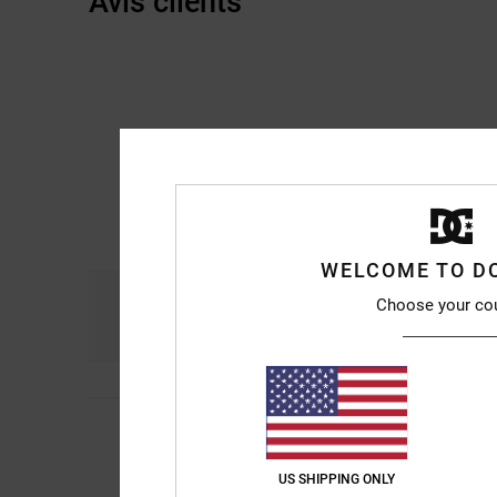
Avis clients
WELCOME TO D
Confort
R
Choose your co
4.8
5
Josep M
24 juillet 2
/5
Elles sont jolies
Afficher original - Ca
US SHIPPING ONLY
Confort
: 5
Rapport 
/5