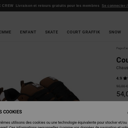
C CREW
Livraison et retours gratuits pour les membres
Se connecter /
EMME
ENFANT
SKATE
COURT GRAFFIK
SNOW
Page d'a
Cou
Chaus
4.9
90,00 
54,
BONS 
ES COOKIES
Couleu
mêmes utilisons des cookies ou une technologie équivalente pour stocker et/ou
pareil. Ces informations personnelles (comme vos données de navigation et vot