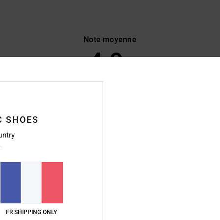
Note moyenne
4.9
/5
basé sur
59 avis vérifiés
depuis février 2026
85% de nos clients recommandent ce produit
C SHOES
apport qualité / prix
Taille
Matière
untry
4.6
4.8
Trop petit
Trop grand
026
stellano
FR SHIPPING ONLY
qualité / prix
: 4
Matière
: 5
Coloris
: 5
/5
/5
/5