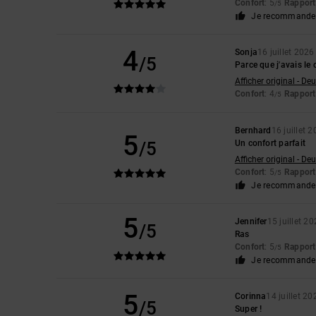
Confort
: 5
Rapport 
/5
Je recommande 
4
Sonja
16 juillet 2026
/5
Parce que j'avais le 
Afficher original - De
Confort
: 4
Rapport 
/5
Bernhard
16 juillet 
5
/5
Un confort parfait
Afficher original - De
Confort
: 5
Rapport 
/5
Je recommande 
5
Jennifer
15 juillet 2
/5
Ras
Confort
: 5
Rapport 
/5
Je recommande 
5
Corinna
14 juillet 20
/5
Super !