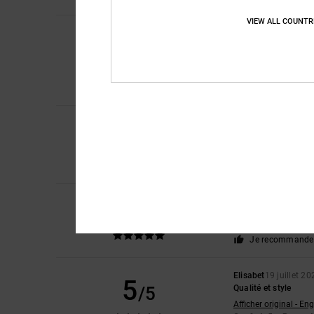
VIEW ALL COUNTR
David
23 juillet 2026
5
/5
La qualité !
Afficher original - Eng
Confort
: 5
Rapport 
/5
Je recommande 
4
CLAIRE
22 juillet 20
/5
Jolies baskets, mais e
Afficher original - Eng
Confort
: 3
Rapport 
/5
5
Christelle
21 juillet 
/5
Identique à la photo
Matière
: 5
/5
Je recommande 
Elisabet
19 juillet 20
5
/5
Qualité et style
Afficher original - Eng