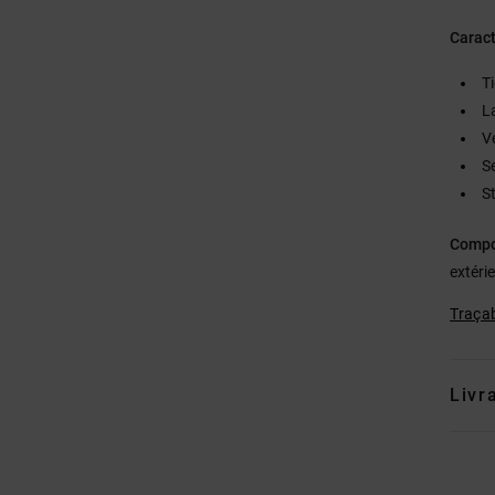
Caract
T
L
Ve
S
S
Compo
extéri
Traçab
Livr