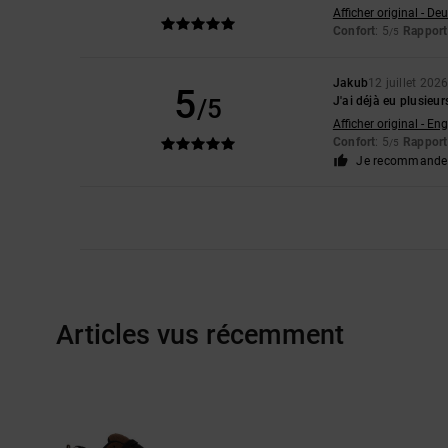
Afficher original - De
Confort
: 5
Rapport 
/5
Jakub
12 juillet 202
5
/5
J'ai déjà eu plusieur
Afficher original - Eng
Confort
: 5
Rapport 
/5
Je recommande 
Articles vus récemment