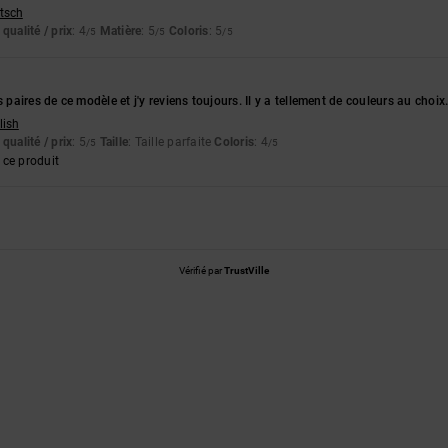
utsch
qualité / prix
: 4
Matière
: 5
Coloris
: 5
/5
/5
/5
6
s paires de ce modèle et j'y reviens toujours. Il y a tellement de couleurs au choix
lish
qualité / prix
: 5
Taille
: Taille parfaite
Coloris
: 4
/5
/5
ce produit
Vérifié par
TrustVille