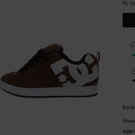
Vo
Deta
Chauss
Style