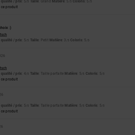
qualité / prix
: 5
Taille
: Grand
Matière
: 5
Coloris
: 5
/5
/5
/5
ce produit
choix :)
utsch
qualité / prix
: 5
Taille
: Petit
Matière
: 3
Coloris
: 5
/5
/5
/5
2026
utsch
qualité / prix
: 4
Taille
: Taille parfaite
Matière
: 5
Coloris
: 5
/5
/5
/5
ce produit
026
qualité / prix
: 5
Taille
: Taille parfaite
Matière
: 5
Coloris
: 5
/5
/5
/5
ce produit
26