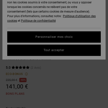
Voir Tout
non les cookies soumis à votre consentement, ou vous y opposer
Boots
Pantalons
Manteaux
Bonnets
lorsque les cookies concernés ne relèvent pas de votre
Quiksilver
Snowboard
& Shorts
consentement (tels que certains cookies de mesure d’audience).
Freedom
BONS
Onyx
Pantalons
Pour plus d'informations, consultez notre :
Politique d'utilisation des
PLANS
Sweats
Accessoires
cookies
et
Politique de confidentialité
Unisex
Voir Tout
Protection
AT-2
Shorts
des
AIDE &
T-Shirts
Voir Tout
données
Personnaliser mes choix
CONTACT
Voir Tout
Liquid
Boardshorts
Snow Jacket
Fuego
Chemises
Guide des
Tout accepter
MAGASINS
& Polos
Cruiser
tailles
Voir Tout
Veste de snow Blanc Femme
CARTE
Pantalons,
5.0
(2 Avis)
Démarrez
CADEAU
Jeans &
une
ECO-BONUS
Shorts
conversation
235,00 €
40%
pour obtenir
141,00 €
LISTE DE
la réponse la
plus rapide à
SOUHAITS
Bonnets &
BONS PLANS
votre
Casquettes
question.