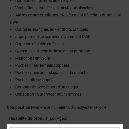
Doublure en taffetas 60% recyclé
Ventilations doublées en mesh aux aisselles
Autres caractéristiques :
Revêtement déperlant durable C0
DWR
Coutures étanches aux endroits critiques
Jupe pare-neige fixe avec revêtement DWR
Capuche réglable en 2 sens
Système d'attache de la veste au pantalon
Manchons en Lycra
Poches chauffe-mains zippées
Poche zippée pour skipass sur la manche
Poche poitrine zippée
Compatible avec le port d'un casque
Collection :
Outerwear pour Femmes
Composition
[Matière principale] 100% polyester recyclé
Traçabilité du produit (Loi Agec)