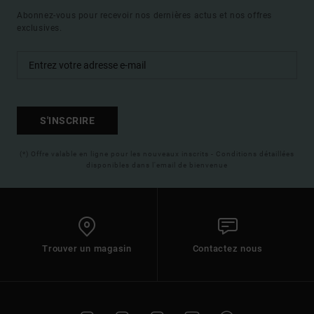
Abonnez-vous pour recevoir nos dernières actus et nos offres
exclusives.
S'INSCRIRE
(*) Offre valable en ligne pour les nouveaux inscrits - Conditions détaillées
disponibles dans l'email de bienvenue
Trouver un magasin
Contactez nous