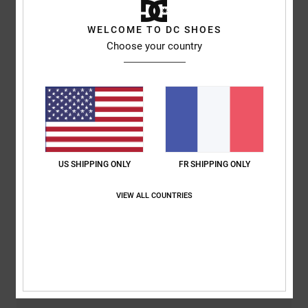
Livraison & Retours
WELCOME TO DC SHOES
Choose your country
Avis clients
Note moyenne
5.0
US SHIPPING ONLY
FR SHIPPING ONLY
/5
VIEW ALL COUNTRIES
basé sur
2 avis vérifiés
depuis mars 2026
100% de nos clients recommandent ce produit
Confort
Rapport qualité / prix
NaN
4.5