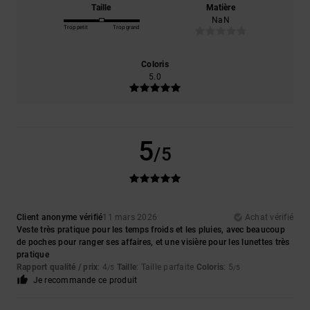
Taille
Matière
NaN
Trop petit
Trop grand
Coloris
5.0
5
/5
Client anonyme vérifié
11 mars 2026
Achat vérifié
Veste très pratique pour les temps froids et les pluies, avec beaucoup
de poches pour ranger ses affaires, et une visière pour les lunettes très
pratique
Rapport qualité / prix
: 4
Taille
: Taille parfaite
Coloris
: 5
/5
/5
Je recommande ce produit