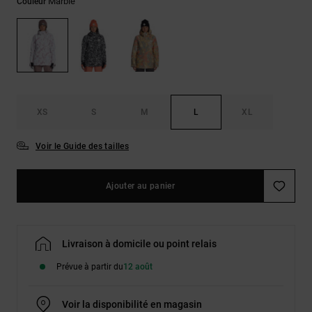
Démarrer une
Marble
Couleur
Sacs &
conversation
Sacs à dos
Trouvez des
réponses
Ceintures
aux
& Portes
questions
les plus
monnaies
fréquentes et
notre
XS
S
M
L
XL
formulaire
de contact.
Voir le Guide des tailles
Consulter
la FAQ
Ajouter au panier
Livraison à domicile ou point relais
Prévue à partir du
12 août
Voir la disponibilité en magasin