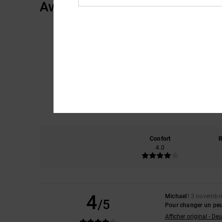
Avis clients
Confort
R
4.0
4
Michael
13 novembr
/5
Pour changer un pe
Afficher original - De