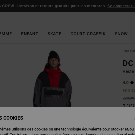
C CREW
Livraison et retours gratuits pour les membres
Se connecter /
EMME
ENFANT
SKATE
COURT GRAFFIK
SNOW
Page d'a
DC
Veste
4.0
ECO-B
220,00
132
BONS 
ES COOKIES
mêmes utilisons des cookies ou une technologie équivalente pour stocker et/ou
Couleu
pareil. Ces informations personnelles (comme vos données de navigation et vot