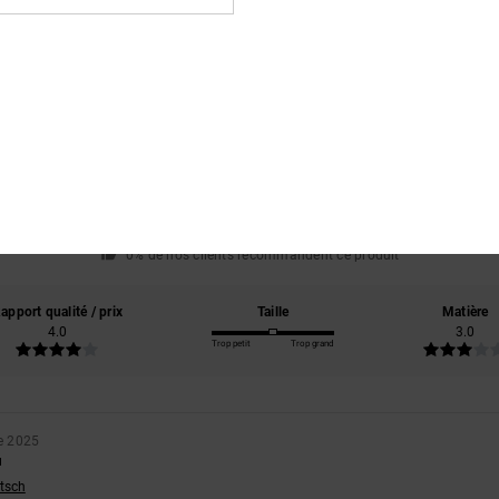
Note moyenne
4.0
/5
basé sur
1 avis vérifiés
depuis novembre 2025
0% de nos clients recommandent ce produit
apport qualité / prix
Taille
Matière
4.0
3.0
Trop petit
Trop grand
e 2025
u
utsch