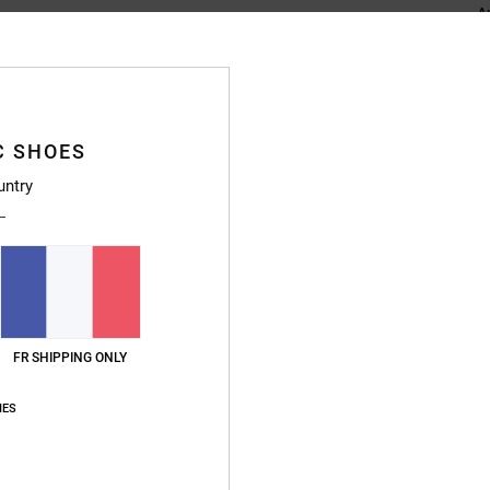
A
C
C
M
P
C SHOES
P
P
untry
Zi
C
Compo
Traçab
FR SHIPPING ONLY
Livr
IES