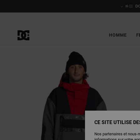
Passer
à
🤟🏻
D
l'information
sur
le
produit
HOMME
F
CE SITE UTILISE D
Nos partenaires et nous-
informations sur votre ap