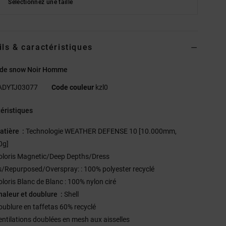
Sélectionnez une taille
ils & caractéristiques
 de snow Noir Homme
ADYTJ03077
Code couleur
kzl0
éristiques
atière :
Technologie WEATHER DEFENSE 10 [10.000mm,
0g]
oloris Magnetic/Deep Depths/Dress
s/Repurposed/Overspray: : 100% polyester recyclé
oloris Blanc de Blanc : 100% nylon ciré
haleur et doublure :
Shell
oublure en taffetas 60% recyclé
entilations doublées en mesh aux aisselles