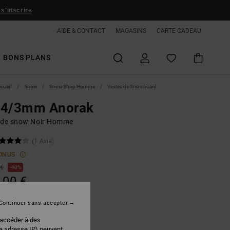
 s'inscrire
AIDE & CONTACT
MAGASINS
CARTE CADEAU
BONS PLANS
ccueil
Snow
Snow Shop Homme
Vestes de Snowboard
 4/3mm Anorak
 de snow Noir Homme
(1 Avis)
ONUS
 €
40%
,00 €
PLANS
Continuer sans accepter
 accéder à des
Magnet
r
re adresse IP) peuvent