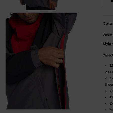
Deta
Veste
Style
Caract
M
5.00
C
Blue
C
C
D
V