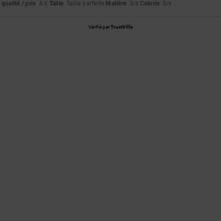
qualité / prix
: 4
Taille
: Taille parfaite
Matière
: 3
Coloris
: 5
/5
/5
/5
Vérifié par
TrustVille