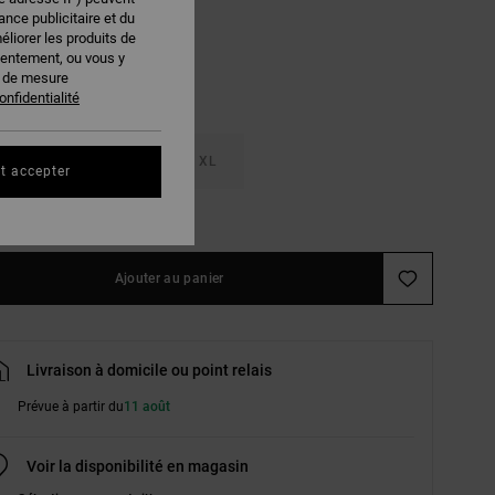
nce publicitaire et du
éliorer les produits de
sentement, ou vous y
s de mesure
onfidentialité
M
L
XL
t accepter
ir le Guide des tailles
Ajouter au panier
Livraison à domicile ou point relais
Prévue à partir du
11 août
Voir la disponibilité en magasin