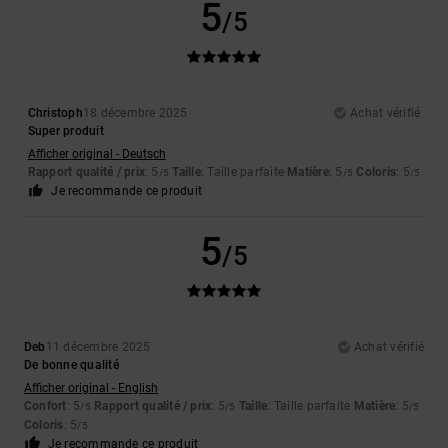
5
/5
Christoph
18 décembre 2025
Achat vérifié
Super produit
Afficher original - Deutsch
Rapport qualité / prix
: 5
Taille
: Taille parfaite
Matière
: 5
Coloris
: 5
/5
/5
/5
Je recommande ce produit
5
/5
Deb
11 décembre 2025
Achat vérifié
De bonne qualité
Afficher original - English
Confort
: 5
Rapport qualité / prix
: 5
Taille
: Taille parfaite
Matière
: 5
/5
/5
/5
Coloris
: 5
/5
Je recommande ce produit