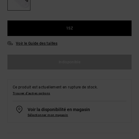
Démarrer une
Sacs &
conversation
Sacs à dos
Trouvez des
réponses
Ceintures
aux
1SZ
& Portes
questions
les plus
monnaies
Voir le Guide des tailles
fréquentes et
notre
formulaire
de contact.
Indisponible
Consulter
la FAQ
Ce produit est actuellement en rupture de stock.
Trouver d'autres options
Voir la disponibilité en magasin
Sélectionner mon magasin