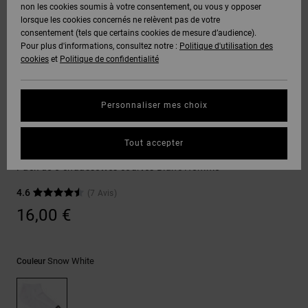
Voir Tout
non les cookies soumis à votre consentement, ou vous y opposer
Boots
Pantalons
Manteaux
Bonnets
lorsque les cookies concernés ne relèvent pas de votre
Quiksilver
Snowboard
& Shorts
consentement (tels que certains cookies de mesure d’audience).
Freedom
BONS
Onyx
Pantalons
Pour plus d'informations, consultez notre :
Politique d'utilisation des
PLANS
Sweats
Accessoires
cookies
et
Politique de confidentialité
Unisex
Voir Tout
Protection
AT-2
Shorts
des
AIDE &
T-Shirts
Voir Tout
données
Personnaliser mes choix
CONTACT
Voir Tout
Liquid
Boardshorts
Chaussettes
Fuego
Chemises
Guide des
Tout accepter
MAGASINS
& Polos
DC Ankle
tailles
Voir Tout
Pack de 5 chaussettes courtes Blanc Homme
CARTE
Pantalons,
4.6
(7 Avis)
Démarrez
CADEAU
Jeans &
une
16,00 €
Shorts
conversation
pour obtenir
LISTE DE
la réponse la
plus rapide à
SOUHAITS
Bonnets &
Snow White
Couleur
votre
Casquettes
question.