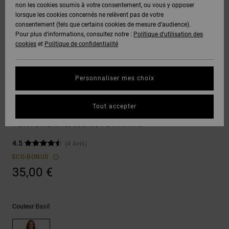
Voir Tout
non les cookies soumis à votre consentement, ou vous y opposer
Boots
Pantalons
Manteaux
Bonnets
lorsque les cookies concernés ne relèvent pas de votre
Quiksilver
Snowboard
& Shorts
consentement (tels que certains cookies de mesure d’audience).
Freedom
BONS
Onyx
Pantalons
Pour plus d'informations, consultez notre :
Politique d'utilisation des
PLANS
Sweats
Accessoires
cookies
et
Politique de confidentialité
Unisex
Voir Tout
Protection
AT-2
Shorts
des
AIDE &
T-Shirts
Voir Tout
données
Personnaliser mes choix
CONTACT
Voir Tout
Liquid
Boardshorts
T-shirts
Fuego
Chemises
Guide des
Tout accepter
MAGASINS
& Polos
DC Corpo
tailles
Voir Tout
T-shirt à manches courtes Vert Homme
CARTE
Pantalons,
4.5
(4 Avis)
Démarrez
CADEAU
Jeans &
une
ECO-BONUS
Shorts
conversation
35,00 €
pour obtenir
LISTE DE
la réponse la
plus rapide à
SOUHAITS
Bonnets &
votre
Casquettes
Basil
Couleur
question.