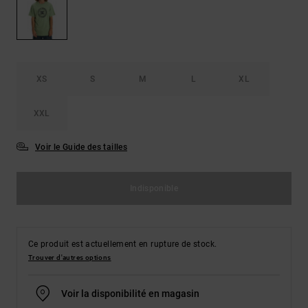
Démarrer une
Sacs &
conversation
Sacs à dos
Trouvez des
réponses
Ceintures
aux
& Portes
questions
XS
S
M
L
XL
les plus
monnaies
fréquentes et
notre
XXL
formulaire
de contact.
Voir le Guide des tailles
Consulter
la FAQ
Indisponible
Ce produit est actuellement en rupture de stock.
Trouver d'autres options
Voir la disponibilité en magasin