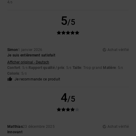
4
/5
5
/5
Simon
1 janvier 2026
Achat vérifié
Je suis entièrement satisfait
Afficher original - Deutsch
Confort
: 5
Rapport qualité / prix
: 5
Taille
: Trop grand
Matière
: 5
/5
/5
/5
Coloris
: 5
/5
Je recommande ce produit
4
/5
Matthias
23 décembre 2025
Achat vérifié
Innovant