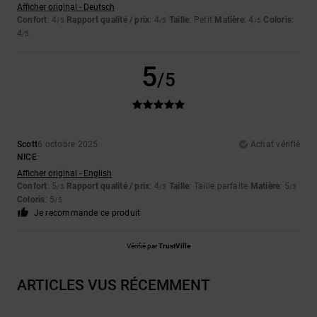
Afficher original - Deutsch
Confort
: 4
Rapport qualité / prix
: 4
Taille
: Petit
Matière
: 4
Coloris
:
/5
/5
/5
4
/5
5
/5
Scott
6 octobre 2025
Achat vérifié
NICE
Afficher original - English
Confort
: 5
Rapport qualité / prix
: 4
Taille
: Taille parfaite
Matière
: 5
/5
/5
/5
Coloris
: 5
/5
Je recommande ce produit
Vérifié par
TrustVille
ARTICLES VUS RÉCEMMENT