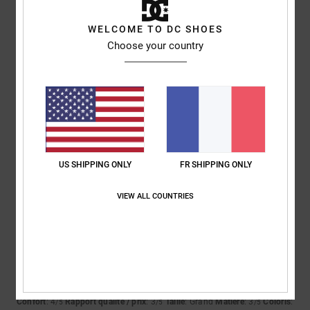
4.5
4.0
WELCOME TO DC SHOES
Choose your country
Taille
Matière
4.3
Trop petit
Trop grand
Coloris
4.5
US SHIPPING ONLY
FR SHIPPING ONLY
4
/5
VIEW ALL COUNTRIES
Andreas
7 mars 2026
Achat vérifié
Le tissu est fin
Afficher original - Deutsch
Confort
: 4
Rapport qualité / prix
: 3
Taille
: Grand
Matière
: 3
Coloris
:
/5
/5
/5