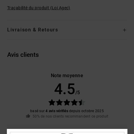
Traçabilité du produit (Loi Agec)
Livraison & Retours
Avis clients
Note moyenne
4.5
/5
basé sur
4 avis vérifiés
depuis octobre 2025
50% de nos clients recommandent ce produit
Confort
Rapport qualité / prix