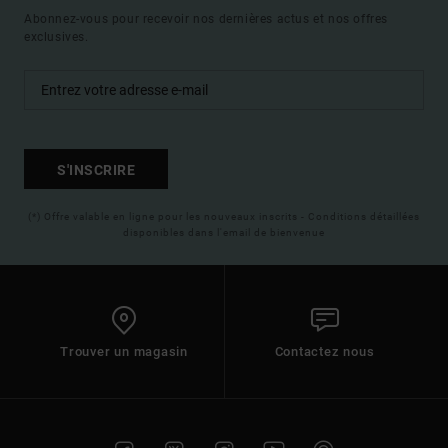
Abonnez-vous pour recevoir nos dernières actus et nos offres
exclusives.
S'INSCRIRE
(*) Offre valable en ligne pour les nouveaux inscrits - Conditions détaillées
disponibles dans l'email de bienvenue
Trouver un magasin
Contactez nous