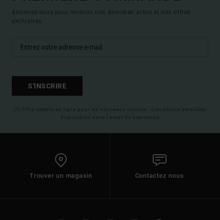
Abonnez-vous pour recevoir nos dernières actus et nos offres
exclusives.
S'INSCRIRE
(*) Offre valable en ligne pour les nouveaux inscrits - Conditions détaillées
disponibles dans l'email de bienvenue
Trouver un magasin
Contactez nous