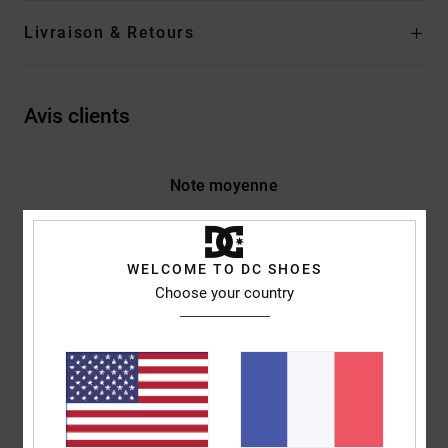
Livraison & Retours
Avis clients
Note moyenne
4.5
/5
WELCOME TO DC SHOES
Choose your country
basé sur
2 avis vérifiés
depuis janvier 2026
50% de nos clients recommandent ce produit
Confort
Rapport qualité / prix
5.0
4.0