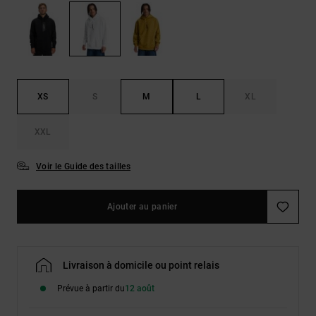
Démarrer une
Sacs &
conversation
Sacs à dos
Trouvez des
réponses
Ceintures
aux
& Portes
questions
les plus
monnaies
XS
S
M
L
XL
fréquentes et
notre
formulaire
XXL
de contact.
Consulter
Voir le Guide des tailles
la FAQ
Ajouter au panier
Livraison à domicile ou point relais
Prévue à partir du
12 août