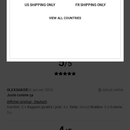
Taille
Matière
US SHIPPING ONLY
FR SHIPPING ONLY
5.0
Trop petit
Trop grand
VIEW ALL COUNTRIES
Coloris
5.0
5
/5
OLEKSANDR
26 janvier 2026
Achat vérifié
Juste comme ça
Afficher original - Deutsch
Confort
: 5
Rapport qualité / prix
: 4
Taille
: Grand
Matière
: 5
Coloris
:
/5
/5
/5
5
/5