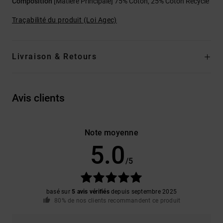
Composition
[Matière Principale] 75% Coton, 25% Coton Recyclé
Traçabilité du produit (Loi Agec)
Livraison & Retours
Avis clients
Note moyenne
5.0
/5
basé sur
5 avis vérifiés
depuis septembre 2025
80% de nos clients recommandent ce produit