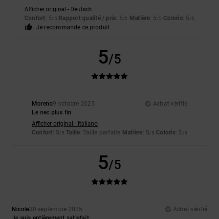
Afficher original - Deutsch
Confort
: 5
Rapport qualité / prix
: 5
Matière
: 5
Coloris
: 5
/5
/5
/5
/5
Je recommande ce produit
5
/5
Moreno
9 octobre 2025
Achat vérifié
Le nec plus fin
Afficher original - Italiano
Confort
: 5
Taille
: Taille parfaite
Matière
: 5
Coloris
: 5
/5
/5
/5
5
/5
Nicole
30 septembre 2025
Achat vérifié
Je suis entièrement satisfait