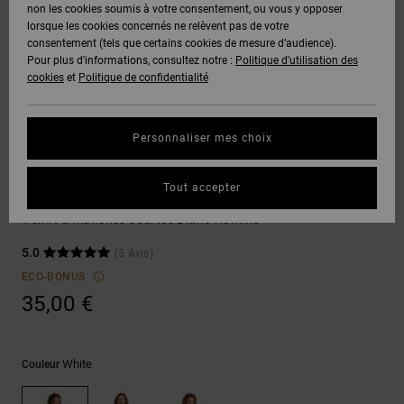
Voir Tout
non les cookies soumis à votre consentement, ou vous y opposer
Boots
Pantalons
Manteaux
Bonnets
lorsque les cookies concernés ne relèvent pas de votre
Quiksilver
Snowboard
& Shorts
consentement (tels que certains cookies de mesure d’audience).
Freedom
BONS
Onyx
Pantalons
Pour plus d'informations, consultez notre :
Politique d'utilisation des
PLANS
Sweats
Accessoires
cookies
et
Politique de confidentialité
Unisex
Voir Tout
Protection
AT-2
Shorts
des
AIDE &
T-Shirts
Voir Tout
données
Personnaliser mes choix
CONTACT
Voir Tout
Liquid
Boardshorts
T-shirts
Fuego
Chemises
Guide des
Tout accepter
MAGASINS
& Polos
DC Star Filled
tailles
Voir Tout
T-shirt à manches courtes Blanc Homme
CARTE
Pantalons,
5.0
(5 Avis)
Démarrez
CADEAU
Jeans &
une
ECO-BONUS
Shorts
conversation
35,00 €
pour obtenir
LISTE DE
la réponse la
plus rapide à
SOUHAITS
Bonnets &
votre
Casquettes
White
Couleur
question.