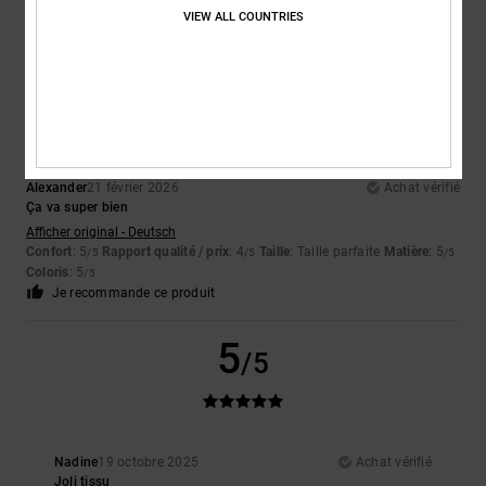
VIEW ALL COUNTRIES
Je recommande ce produit
5
/5
Alexander
21 février 2026
Achat vérifié
Ça va super bien
Afficher original - Deutsch
Confort
: 5
Rapport qualité / prix
: 4
Taille
: Taille parfaite
Matière
: 5
/5
/5
/5
Coloris
: 5
/5
Je recommande ce produit
5
/5
Nadine
19 octobre 2025
Achat vérifié
Joli tissu