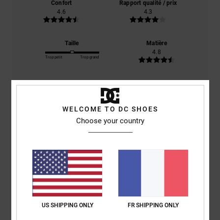
Confort
Rapport qualité / prix
4.6
4.3
Taille
Matière
4.8
Trop petit
Trop grand
Coloris
4.8
WELCOME TO DC SHOES
Choose your country
5
/5
Stephane
5 juin 2026
Achat vérifié
J aime bien dc shoes
US SHIPPING ONLY
FR SHIPPING ONLY
Confort
: 4
Rapport qualité / prix
: 3
Taille
: Taille parfaite
Matière
: 4
/5
/5
/5
Coloris
: 4
/5