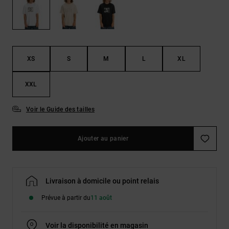
Démarrer une
Sacs &
conversation
Sacs à dos
Trouvez des
réponses
Ceintures
aux
& Portes
questions
XS
S
M
L
XL
les plus
monnaies
fréquentes et
notre
XXL
formulaire
de contact.
Voir le Guide des tailles
Consulter
la FAQ
Ajouter au panier
Livraison à domicile ou point relais
Prévue à partir du
11 août
Voir la disponibilité en magasin