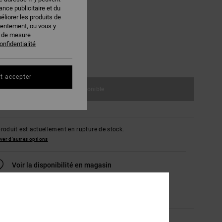
nce publicitaire et du
éliorer les produits de
sentement, ou vous y
s de mesure
M
L/XL
onfidentialité
ir le Guide des tailles
t accepter
Indisponible
roduit est actuellement en rupture de stock.
ver d'autres options
Voir la disponibilité en magasin
Sélectionnez une taille