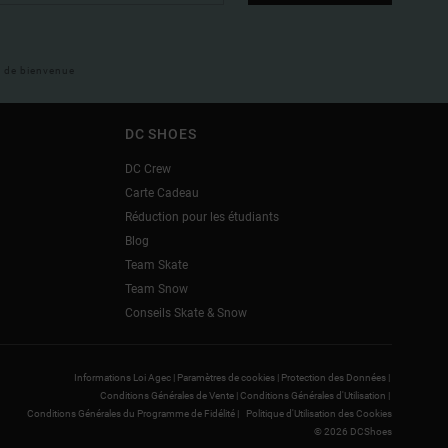
il de bienvenue
DC SHOES
DC Crew
Carte Cadeau
Réduction pour les étudiants
Blog
Team Skate
Team Snow
Conseils Skate & Snow
Informations Loi Agec |
Paramètres de cookies |
Protection des Données |
Conditions Générales de Vente |
Conditions Générales d'Utilisation |
Conditions Générales du Programme de Fidélité |
Politique d'Utilisation des Cookies
© 2026 DCShoes