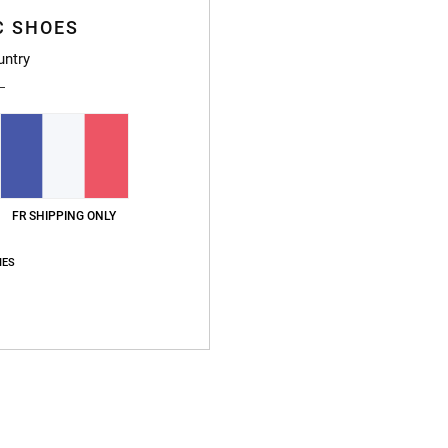
Deta
C SHOES
Bob M
untry
Style
Caract
M
Vi
FR SHIPPING ONLY
L
A
IES
I
Compo
Traçab
Livr