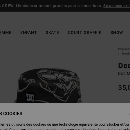
C CREW
Livraison et retours gratuits pour les membres
Se connecter /
EMME
ENFANT
SKATE
COURT GRAFFIK
SNOW
Page d'a
Head
De
Bob M
35,
Couleu
ES COOKIES
mêmes utilisons des cookies ou une technologie équivalente pour stocker et/ou
pareil. Ces informations personnelles (comme vos données de navigation et vot