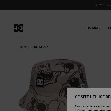
Passer
à
🤟🏻
D
l'information
sur
le
produit
HOMME
F
RUPTURE DE STOCK
CE SITE UTILISE D
Nos partenaires et nous-
informations sur votre ap