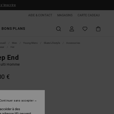
 s'inscrire
AIDE & CONTACT
MAGASINS
CARTE CADEAU
BONS PLANS
ccueil
Men
Young Mens
Skate Lifestyle
Accessories
wear
Hat
ep End
ulti Homme
00 €
Black Skully Print
r
Continuer sans accepter
 accéder à des
re adresse IP) peuvent