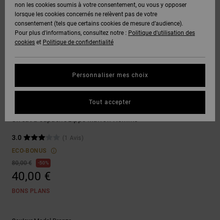
Voir Tout
non les cookies soumis à votre consentement, ou vous y opposer
Boots
Pantalons
Manteaux
Bonnets
lorsque les cookies concernés ne relèvent pas de votre
Quiksilver
Snowboard
& Shorts
consentement (tels que certains cookies de mesure d’audience).
Freedom
BONS
Onyx
Pantalons
Pour plus d'informations, consultez notre :
Politique d'utilisation des
PLANS
Sweats
Accessoires
cookies
et
Politique de confidentialité
Unisex
Voir Tout
Protection
AT-2
Shorts
des
AIDE &
T-Shirts
Voir Tout
données
Personnaliser mes choix
CONTACT
Voir Tout
Liquid
Boardshorts
Sweatshirts
Fuego
Chemises
Guide des
Tout accepter
MAGASINS
& Polos
Fix Up Zh
tailles
Voir Tout
Sweat à capuche zippé Marron Homme
CARTE
Pantalons,
3.0
(1 Avis)
Démarrez
CADEAU
Jeans &
une
ECO-BONUS
Shorts
conversation
80,00 €
50%
pour obtenir
40,00 €
LISTE DE
la réponse la
plus rapide à
SOUHAITS
Bonnets &
BONS PLANS
votre
Casquettes
question.