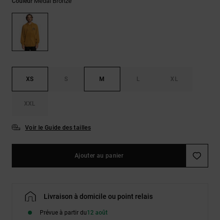
Démarrer une
Medal Bronze
Couleur
Sacs &
conversation
Sacs à dos
Trouvez des
réponses
Ceintures
aux
& Portes
questions
les plus
monnaies
fréquentes et
notre
XS
S
M
L
XL
formulaire
de contact.
XXL
Consulter
la FAQ
Voir le Guide des tailles
Ajouter au panier
Livraison à domicile ou point relais
Prévue à partir du
12 août