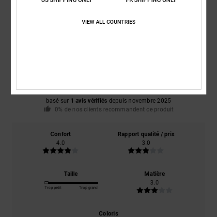
Avis clients
VIEW ALL COUNTRIES
Note moyenne
3.0
/5
basé sur
1 avis vérifiés
depuis novembre 2025
0% de nos clients recommandent ce produit
Confort
Rapport qualité / prix
4.0
3.0
Taille
Matière
3.0
Trop petit
Trop grand
Coloris