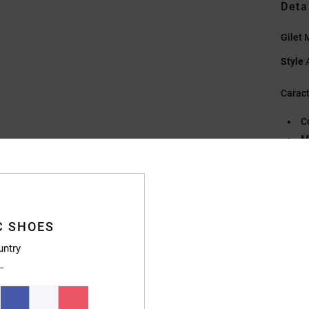
Deta
Gilet
Style
Caract
C
M
C
E
F
L
C SHOES
Compo
untry
Traçab