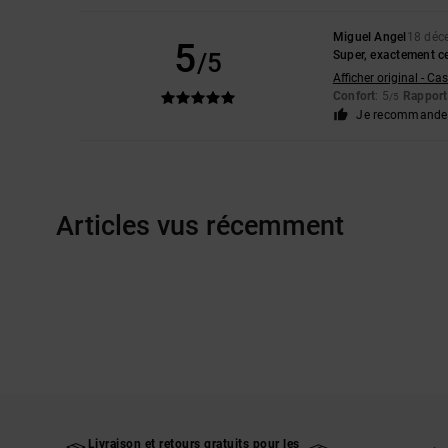
Miguel Angel
18 déc
5
/5
Super, exactement ce
Afficher original - Ca
Confort
: 5
Rapport 
/5
Je recommande 
Articles vus récemment
Livraison et retours gratuits pour les