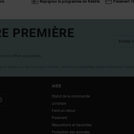
urs
Rejoignez le programme de fidélité
Paiement 1
RE PREMIÈRE
t nos offres exclusives.
ble en ligne pour les nouveaux inscrits - Conditions détaillées disponibles dans l'ema
AIDE
Statut de la commande
Livraison
Faire un retour
Paiement
Réparations et Garanties
Protection des données