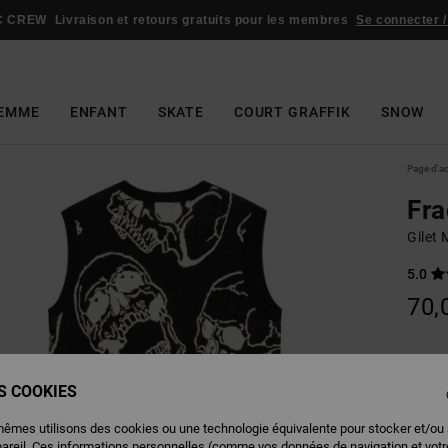
C CREW
Livraison et retours gratuits pour les membres
Se connecter /
EMME
ENFANT
SKATE
COURT GRAFFIK
SNOW
Page d'a
Fra
Gilet
5.0
70,
Couleu
ES COOKIES
mêmes utilisons des cookies ou une technologie équivalente pour stocker et/ou
pareil. Ces informations personnelles (comme vos données de navigation et vot