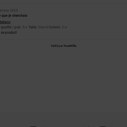
embre 2025
 que je cherchais
stellano
qualité / prix
: 5
Taille
: Grand
Coloris
: 5
/5
/5
ce produit
Vérifié par
TrustVille