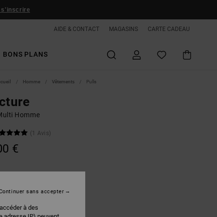
 s'inscrire
AIDE & CONTACT
MAGASINS
CARTE CADEAU
BONS PLANS
ccueil
Homme
Vêtements
Pulls
cture
 Multi Homme
(1 Avis)
00 €
Black Skully Print
r
Continuer sans accepter
 accéder à des
re adresse IP) peuvent