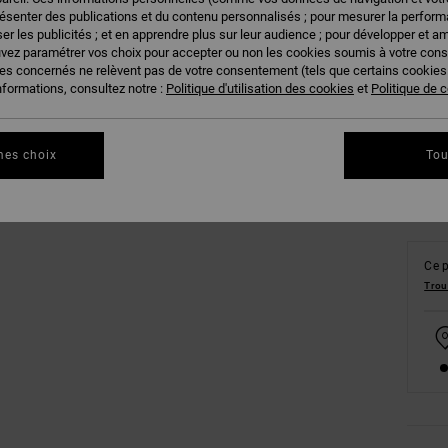
résenter des publications et du contenu personnalisés ; pour mesurer la performa
er les publicités ; et en apprendre plus sur leur audience ; pour développer et am
uvez paramétrer vos choix pour accepter ou non les cookies soumis à votre con
ies concernés ne relèvent pas de votre consentement (tels que certains cookie
XS
nformations, consultez notre :
Politique d'utilisation des cookies
et
Politique de c
Vo
mes choix
Tou
Ce p
Trou