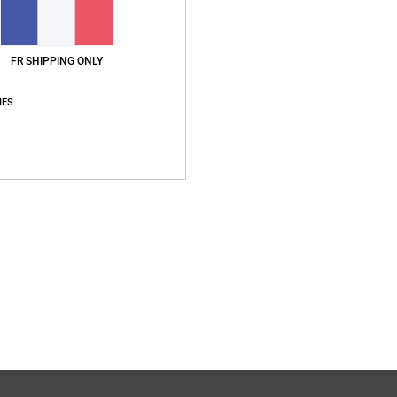
Livr
FR SHIPPING ONLY
IES
Note moyenne
5.0
/5
basé sur
1 avis vérifiés
depuis décembre 2025
100% de nos clients recommandent ce produit
apport qualité / prix
Taille
Matière
5.0
NaN
Trop petit
Trop grand