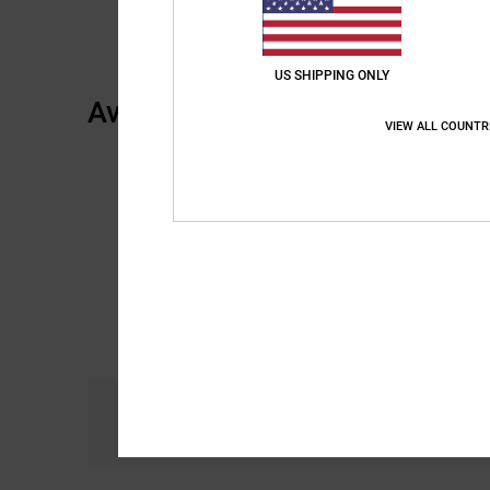
US SHIPPING ONLY
Avis clients
VIEW ALL COUNTR
Confort
R
5.0