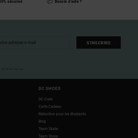
00% sécurisé
Besoin d'aide ?
S'INSCRIRE
il de bienvenue
DC SHOES
DC Crew
Carte Cadeau
Réduction pour les étudiants
Blog
Team Skate
Team Snow