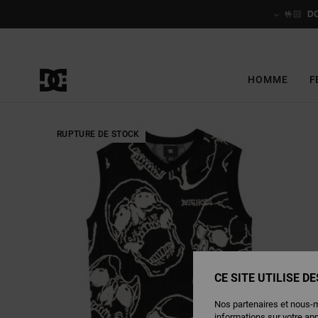
Passer
à
🤟🏻
D
l'information
sur
le
produit
HOMME
F
RUPTURE DE STOCK
CE SITE UTILISE D
Nos partenaires et nous-
informations sur votre ap