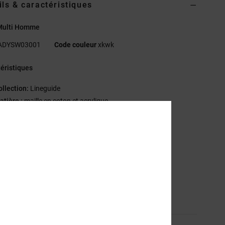
ils & caractéristiques
 Multi Homme
ADYSW03001
Code couleur
xkwk
éristiques
ollection:
Lineguide
atière :
maille en coton et acrylique
oupe :
couple Standard fit classique
ncolure :
col V
ermeture :
modèle sans fermeture
ogo :
broderie à gauche sur la poitrine
sition
[Matière principale] 40% acrylique, 60% coton
ilité du produit (Loi Agec)