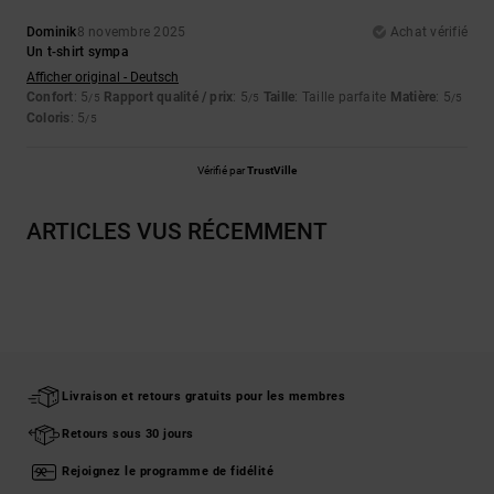
Dominik
8 novembre 2025
Achat vérifié
Un t-shirt sympa
Afficher original - Deutsch
Confort
: 5
Rapport qualité / prix
: 5
Taille
: Taille parfaite
Matière
: 5
/5
/5
/5
Coloris
: 5
/5
Vérifié par
TrustVille
ARTICLES VUS RÉCEMMENT
Livraison et retours gratuits pour les membres
Retours sous 30 jours
Rejoignez le programme de fidélité