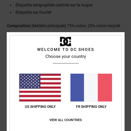
Étiquette sérigraphiée centrée sur la nuque
Étiquette sur l'ourlet
Composition
[Matière principale] 75% coton, 25% coton recyclé
Traçabilité du produit (Loi Agec)
WELCOME TO DC SHOES
Choose your country
Livraison & Retours
Avis clients
Note moyenne
US SHIPPING ONLY
FR SHIPPING ONLY
5.0
/5
VIEW ALL COUNTRIES