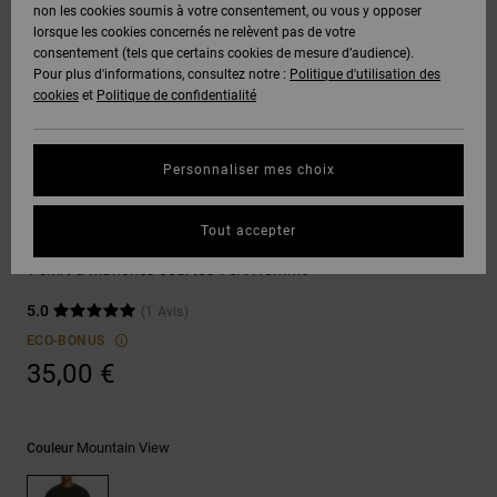
Voir Tout
non les cookies soumis à votre consentement, ou vous y opposer
Boots
Pantalons
Manteaux
Bonnets
lorsque les cookies concernés ne relèvent pas de votre
Quiksilver
Snowboard
& Shorts
consentement (tels que certains cookies de mesure d’audience).
Freedom
BONS
Onyx
Pantalons
Pour plus d'informations, consultez notre :
Politique d'utilisation des
PLANS
Sweats
Accessoires
cookies
et
Politique de confidentialité
Unisex
Voir Tout
Protection
AT-2
Shorts
des
AIDE &
T-Shirts
Voir Tout
données
Personnaliser mes choix
CONTACT
Voir Tout
Liquid
Boardshorts
T-shirts
Fuego
Chemises
Guide des
Tout accepter
MAGASINS
& Polos
Freshman
tailles
Voir Tout
T-shirt à manches courtes Vert Homme
CARTE
Pantalons,
5.0
(1 Avis)
Démarrez
CADEAU
Jeans &
une
ECO-BONUS
Shorts
conversation
35,00 €
pour obtenir
LISTE DE
la réponse la
plus rapide à
SOUHAITS
Bonnets &
votre
Casquettes
Mountain View
Couleur
question.