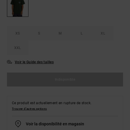
Démarrer une
Sacs &
conversation
Sacs à dos
Trouvez des
réponses
Ceintures
aux
& Portes
questions
XS
S
M
L
XL
les plus
monnaies
fréquentes et
notre
XXL
formulaire
de contact.
Voir le Guide des tailles
Consulter
la FAQ
Indisponible
Ce produit est actuellement en rupture de stock.
Trouver d'autres options
Voir la disponibilité en magasin