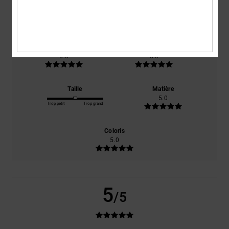
basé sur
1 avis vérifiés
depuis novembre 2025
0% de nos clients recommandent ce produit
Confort
Rapport qualité / prix
5.0
5.0
Taille
Matière
5.0
Trop petit
Trop grand
Coloris
5.0
5
/5