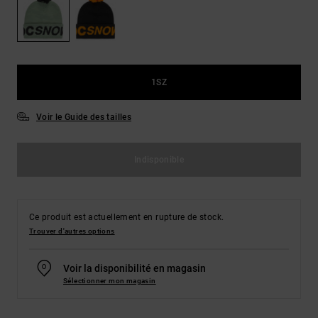
Démarrer une
Sacs &
conversation
Sacs à dos
Trouvez des
réponses
Ceintures
aux
& Portes
questions
1SZ
les plus
monnaies
fréquentes et
notre
Voir le Guide des tailles
formulaire
de contact.
Indisponible
Consulter
la FAQ
Ce produit est actuellement en rupture de stock.
Trouver d'autres options
Voir la disponibilité en magasin
Sélectionner mon magasin