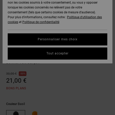
Voir Tout
non les cookies soumis à votre consentement, ou vous y opposer
Boots
Pantalons
Manteaux
Bonnets
lorsque les cookies concernés ne relèvent pas de votre
Quiksilver
Snowboard
& Shorts
consentement (tels que certains cookies de mesure d’audience).
Freedom
BONS
Onyx
Pantalons
Pour plus d'informations, consultez notre :
Politique d'utilisation des
PLANS
Sweats
Accessoires
cookies
et
Politique de confidentialité
Unisex
Voir Tout
Protection
AT-2
Shorts
des
AIDE &
T-Shirts
Voir Tout
données
Personnaliser mes choix
CONTACT
Voir Tout
Liquid
Boardshorts
Accessoires
Fuego
Chemises
Guide des
Tout accepter
MAGASINS
& Polos
Gambol
tailles
Voir Tout
Bonnet Vert Garçon
CARTE
Pantalons,
Démarrez
30,00 €
30%
CADEAU
Jeans &
une
21,00 €
Shorts
conversation
pour obtenir
BONS PLANS
LISTE DE
la réponse la
plus rapide à
SOUHAITS
Bonnets &
votre
Casquettes
Basil
Couleur
question.