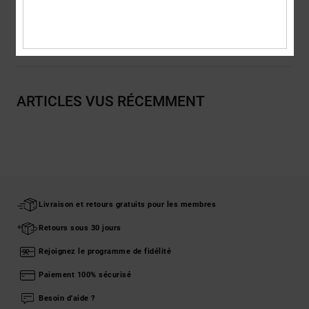
Livraison & Retours
ARTICLES VUS RÉCEMMENT
Livraison et retours gratuits pour les membres
Retours sous 30 jours
Rejoignez le programme de fidélité
Paiement 100% sécurisé
Besoin d'aide ?