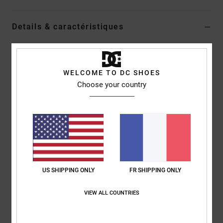
Details & caractéristiques
T-shirt Noir Homme
Style
ADYKT03218
Code couleur
kvm0
WELCOME TO DC SHOES
Choose your country
Caractéristiques
Matière :
jersey de coton [200 g/m²]
Délavage :
délavage Rain Wash
Coupe :
couple Standard fit classique
Col :
col rond
Manches :
manches courtes
US SHIPPING ONLY
FR SHIPPING ONLY
Système de fermeture :
Modèle à enfiler
Logo :
photo imprimée sur la poitrine
VIEW ALL COUNTRIES
Composition
[Matière principale] 100 % Coton