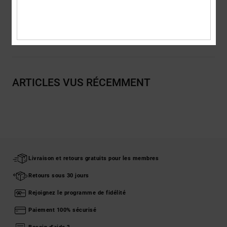
Traçabilité du produit (Loi Agec)
Livraison & Retours
ARTICLES VUS RÉCEMMENT
Livraison et retours gratuits pour les membres
Retours sous 30 jours
Rejoignez le programme de fidélité
Paiement 100% sécurisé