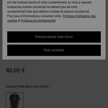
Voir Tout
non les cookies soumis à votre consentement, ou vous y opposer
Boots
Voir Tout
Pantalons
Manteaux
Bonnets
lorsque les cookies concernés ne relèvent pas de votre
Quiksilver
Snowboard
& Shorts
consentement (tels que certains cookies de mesure d’audience).
Freedom
BONS
Roammax
Pantalons
Pour plus d'informations, consultez notre :
Politique d'utilisation des
PLANS
Sweats
Accessoires
cookies
et
Politique de confidentialité
Unisex
Voir Tout
Protection
Onyx
Shorts
des
AIDE &
T-Shirts
Voir Tout
données
Personnaliser mes choix
CONTACT
Voir Tout
AT-2
Boardshorts
T-shirts
Chemises
Guide des
Tout accepter
MAGASINS
& Polos
Heikkila Fs Noseblunt
tailles
Liquid
Voir Tout
T-shirt Noir Homme
Fuego
CARTE
Pantalons,
Démarrez
40,00 €
CADEAU
Jeans &
une
Shorts
conversation
pour obtenir
LISTE DE
la réponse la
Pirate Black Rain Wash
Couleur
plus rapide à
SOUHAITS
Bonnets &
votre
Casquettes
question.