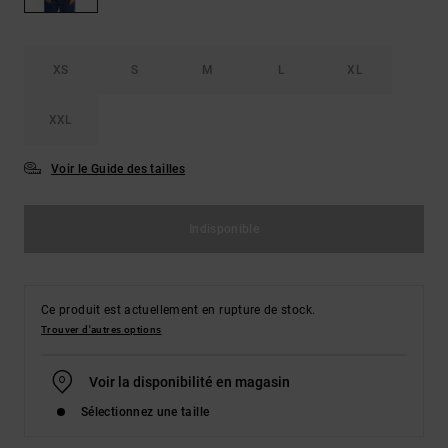
Démarrer une
Sacs &
conversation
Sacs à dos
Trouvez des
réponses
XS
S
M
L
XL
Ceintures
aux
& Portes
questions
XXL
les plus
monnaies
fréquentes et
notre
Voir le Guide des tailles
formulaire
de contact.
Indisponible
Consulter
la FAQ
Ce produit est actuellement en rupture de stock.
Trouver d'autres options
Voir la disponibilité en magasin
Sélectionnez une taille