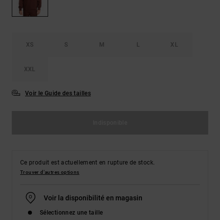
Démarrer une
Sacs &
conversation
Sacs à dos
Trouvez des
réponses
Ceintures
aux
XS
S
M
L
XL
& Portes
questions
les plus
monnaies
XXL
fréquentes et
notre
formulaire
Voir le Guide des tailles
de contact.
Consulter
la FAQ
Indisponible
Ce produit est actuellement en rupture de stock.
Trouver d'autres options
Voir la disponibilité en magasin
Sélectionnez une taille