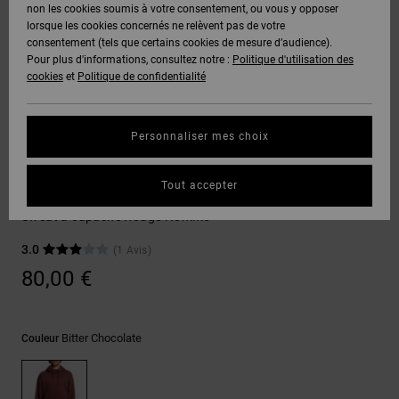
Voir Tout
non les cookies soumis à votre consentement, ou vous y opposer
Boots
Pantalons
Manteaux
Bonnets
lorsque les cookies concernés ne relèvent pas de votre
Quiksilver
Snowboard
& Shorts
consentement (tels que certains cookies de mesure d’audience).
Freedom
BONS
Onyx
Pantalons
Pour plus d'informations, consultez notre :
Politique d'utilisation des
PLANS
Sweats
Accessoires
cookies
et
Politique de confidentialité
Unisex
Voir Tout
Protection
AT-2
Shorts
des
AIDE &
T-Shirts
Voir Tout
données
Personnaliser mes choix
CONTACT
Voir Tout
Liquid
Boardshorts
Sweatshirts
Fuego
Chemises
Guide des
Tout accepter
MAGASINS
& Polos
In Between
tailles
Voir Tout
Sweat à capuche Rouge Homme
CARTE
Pantalons,
3.0
(1 Avis)
Démarrez
CADEAU
Jeans &
une
80,00 €
Shorts
conversation
pour obtenir
LISTE DE
la réponse la
plus rapide à
SOUHAITS
Bonnets &
Bitter Chocolate
Couleur
votre
Casquettes
question.