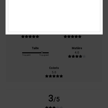
basé sur
1 avis vérifiés
depuis octobre 2025
100% de nos clients recommandent ce produit
Confort
Rapport qualité / prix
5.0
5.0
Taille
Matière
4.0
Trop petit
Trop grand
Coloris
5.0
3
/5