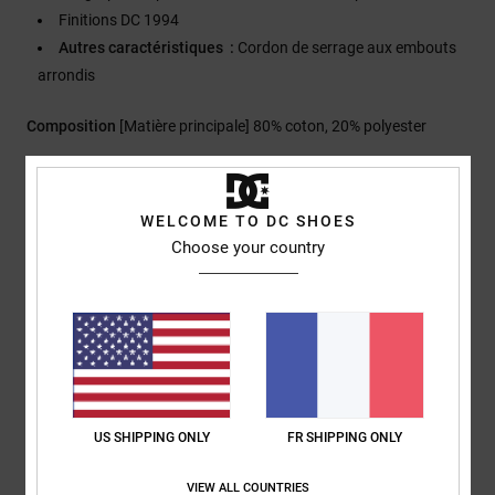
Finitions DC 1994
Autres caractéristiques :
Cordon de serrage aux embouts
arrondis
Composition
[Matière principale] 80% coton, 20% polyester
Traçabilité du produit (Loi Agec)
WELCOME TO DC SHOES
Choose your country
Livraison & Retours
Avis clients
Note moyenne
US SHIPPING ONLY
FR SHIPPING ONLY
3.0
/5
VIEW ALL COUNTRIES