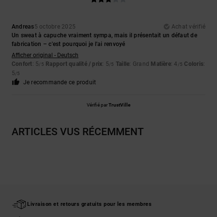
Andreas
5 octobre 2025
Achat vérifié
Un sweat à capuche vraiment sympa, mais il présentait un défaut de
fabrication – c'est pourquoi je l'ai renvoyé
Afficher original - Deutsch
Confort
: 5
Rapport qualité / prix
: 5
Taille
: Grand
Matière
: 4
Coloris
:
/5
/5
/5
5
/5
Je recommande ce produit
Vérifié par
TrustVille
ARTICLES VUS RÉCEMMENT
Livraison et retours gratuits pour les membres