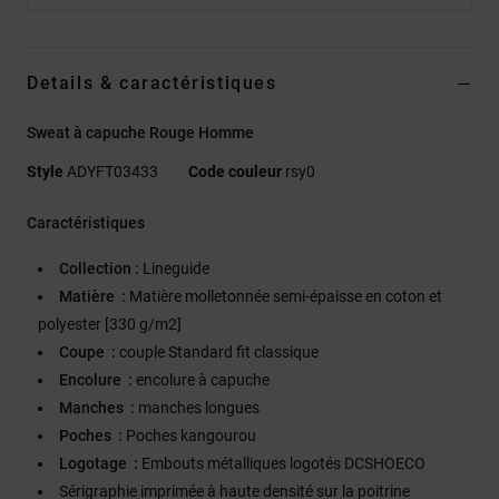
Details & caractéristiques
Sweat à capuche Rouge Homme
Style
ADYFT03433
Code couleur
rsy0
Caractéristiques
Collection :
Lineguide
Matière :
Matière molletonnée semi-épaisse en coton et
polyester [330 g/m2]
Coupe :
couple Standard fit classique
Encolure :
encolure à capuche
Manches :
manches longues
Poches :
Poches kangourou
Logotage :
Embouts métalliques logotés DCSHOECO
Sérigraphie imprimée à haute densité sur la poitrine