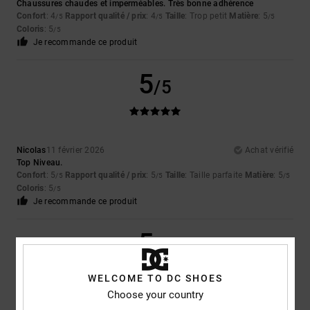
Chaussures chaudes et imperméables. Très bonne adhérence
Confort
: 4
Rapport qualité / prix
: 4
Taille
: Trop petit
Matière
: 5
/5
/5
/5
Coloris
: 5
/5
Je recommande ce produit
5
/5
Nicolas
11 février 2026
Achat vérifié
Top Niveau.
Confort
: 5
Rapport qualité / prix
: 5
Taille
: Taille parfaite
Matière
: 5
/5
/5
/5
Coloris
: 5
/5
Je recommande ce produit
5
/5
WELCOME TO DC SHOES
Choose your country
Gabor
14 janvier 2026
Achat vérifié