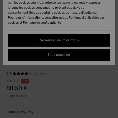
Voir Tout
non les cookies soumis à votre consentement, ou vous y opposer
Boots
Pantalons
Manteaux
Bonnets
lorsque les cookies concernés ne relèvent pas de votre
Quiksilver
Snowboard
& Shorts
consentement (tels que certains cookies de mesure d’audience).
Freedom
BONS
Onyx
Pantalons
Pour plus d'informations, consultez notre :
Politique d'utilisation des
PLANS
Sweats
Accessoires
cookies
et
Politique de confidentialité
Unisex
Voir Tout
Protection
AT-2
Shorts
des
AIDE &
T-Shirts
Voir Tout
données
Personnaliser mes choix
CONTACT
Voir Tout
Liquid
Boardshorts
Chaussures de Skate
Fuego
Chemises
Guide des
Tout accepter
MAGASINS
& Polos
Manteca 4
tailles
Voir Tout
Bottes résistantes à l'eau Gris Femme
CARTE
Pantalons,
4.3
(12 Avis)
Démarrez
CADEAU
Jeans &
une
115,00 €
30%
Shorts
conversation
80,50 €
pour obtenir
LISTE DE
la réponse la
BONS PLANS
plus rapide à
SOUHAITS
Bonnets &
votre
Casquettes
question.
Grey/grey
Couleur