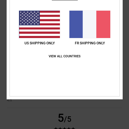
Tout va bien
Afficher original - Dutch
Confort
: 5
Rapport qualité / prix
: 5
Taille
: Trop grand
Matière
: 5
/5
/5
/5
Coloris
: 5
/5
Je recommande ce produit
3
US SHIPPING ONLY
FR SHIPPING ONLY
/5
VIEW ALL COUNTRIES
Susana
7 janvier 2026
Achat vérifié
J'ai acheté ma taille habituelle, mais elles sont étroites à l'avant et me
serrent beaucoup
Afficher original - Castellano
Confort
: 4
Rapport qualité / prix
: 4
Taille
: Petit
Matière
: 4
Coloris
:
/5
/5
/5
4
/5
5
/5