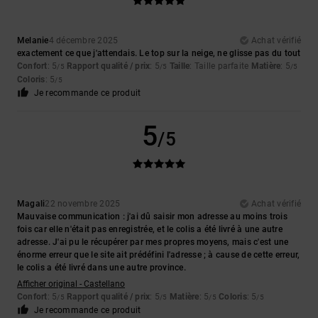
Melanie
4 décembre 2025
Achat vérifié
exactement ce que j'attendais. Le top sur la neige, ne glisse pas du tout
Confort
: 5
Rapport qualité / prix
: 5
Taille
: Taille parfaite
Matière
: 5
/5
/5
/5
Coloris
: 5
/5
Je recommande ce produit
5
/5
Magali
22 novembre 2025
Achat vérifié
Mauvaise communication : j'ai dû saisir mon adresse au moins trois
fois car elle n'était pas enregistrée, et le colis a été livré à une autre
adresse. J'ai pu le récupérer par mes propres moyens, mais c'est une
énorme erreur que le site ait prédéfini l'adresse ; à cause de cette erreur,
le colis a été livré dans une autre province.
Afficher original - Castellano
Confort
: 5
Rapport qualité / prix
: 5
Matière
: 5
Coloris
: 5
/5
/5
/5
/5
Je recommande ce produit