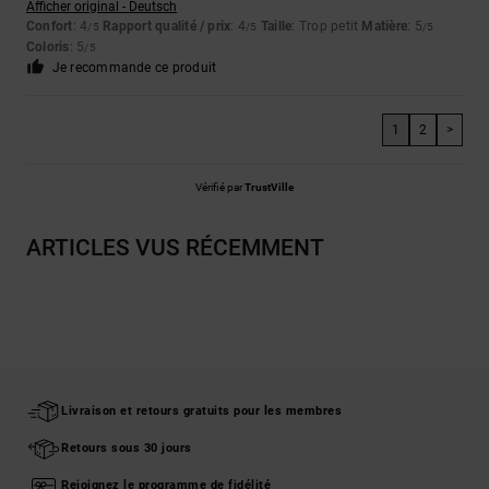
Afficher original - Deutsch
Confort
: 4
Rapport qualité / prix
: 4
Taille
: Trop petit
Matière
: 5
/5
/5
/5
Coloris
: 5
/5
Je recommande ce produit
1
2
>
Vérifié par
TrustVille
ARTICLES VUS RÉCEMMENT
Livraison et retours gratuits pour les membres
Retours sous 30 jours
Rejoignez le programme de fidélité