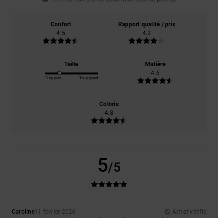
Confort
Rapport qualité / prix
4.5
4.2
Taille
Matière
4.6
Trop petit
Trop grand
Coloris
4.8
5
/5
Caroline
11 février 2026
Achat vérifié