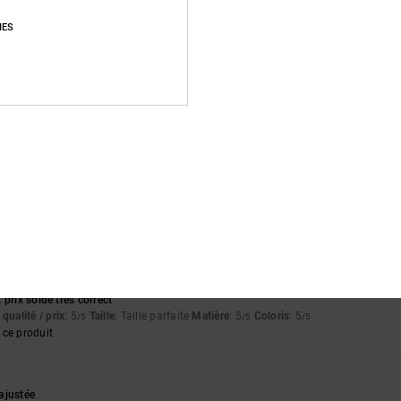
lish
qualité / prix
: 4
Taille
: Taille parfaite
Matière
: 3
Coloris
: 4
IES
/5
/5
/5
s
tch
qualité / prix
: 5
Taille
: Taille parfaite
Matière
: 5
Coloris
: 5
/5
/5
/5
ce produit
t 2026
qualité / prix
: 5
Taille
: Taille parfaite
Matière
: 4
Coloris
: 5
/5
/5
/5
ce produit
prix soldé très correct
qualité / prix
: 5
Taille
: Taille parfaite
Matière
: 5
Coloris
: 5
/5
/5
/5
ce produit
ajustée