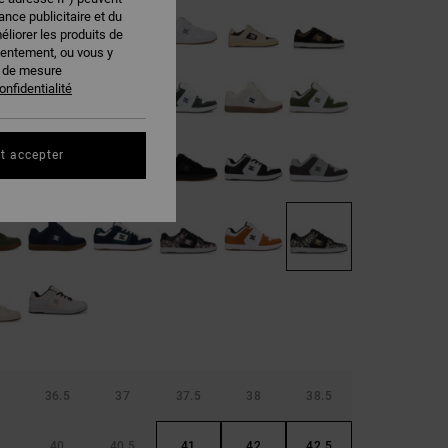
nce publicitaire et du
éliorer les produits de
sentement, ou vous y
s de mesure
onfidentialité
t accepter
36.5
37
37.5
38
38.5
40
40.5
41
42
42.5