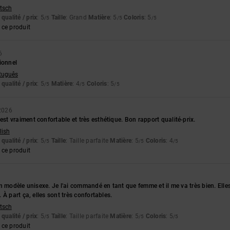
utsch
qualité / prix
: 5
Taille
: Grand
Matière
: 5
Coloris
: 5
/5
/5
/5
ce produit
6
ionnel
rtuguês
qualité / prix
: 5
Matière
: 4
Coloris
: 5
/5
/5
/5
 2026
 vraiment confortable et très esthétique. Bon rapport qualité-prix.
lish
qualité / prix
: 5
Taille
: Taille parfaite
Matière
: 5
Coloris
: 4
/5
/5
/5
ce produit
n modèle unisexe. Je l'ai commandé en tant que femme et il me va très bien. Elles
À part ça, elles sont très confortables.
utsch
qualité / prix
: 5
Taille
: Taille parfaite
Matière
: 5
Coloris
: 5
/5
/5
/5
ce produit