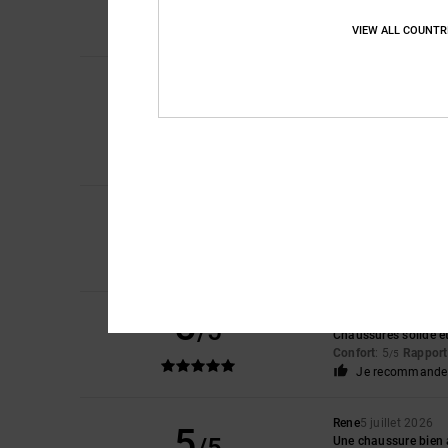
Afficher original - Eng
Confort
: 4
Rapport 
VIEW ALL COUNTR
/5
Iwan
9 juillet 2026
5
/5
De belles chaussure
Afficher original - Du
Confort
: 4
Rapport 
/5
Je recommande 
5
Encarnacion
6 juille
/5
Très beau design
Confort
: 4
Rapport 
/5
Je recommande 
5
Theo
6 juillet 2026
/5
Chaussures solide et 
Confort
: 5
Rapport 
/5
Je recommande 
Rene
5 juillet 2026
5
Une chaussure bien 