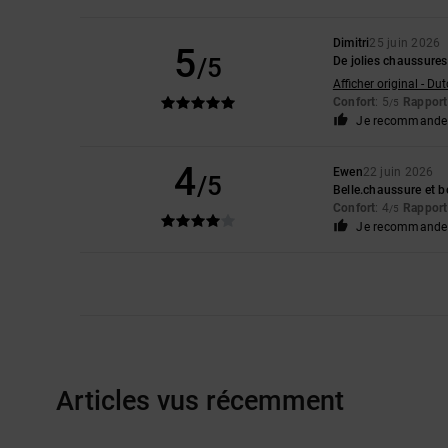
Dimitri
25 juin 2026
5
/5
De jolies chaussures
Afficher original - Du
Confort
: 5
Rapport 
/5
Je recommande 
4
Ewen
22 juin 2026
/5
Belle.chaussure et b
Confort
: 4
Rapport 
/5
Je recommande 
Articles vus récemment