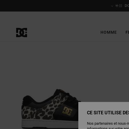
Passer
à
🤟🏻
D
l'information
sur
le
produit
HOMME
F
CE SITE UTILISE D
Nos partenaires et nous-
informations sur votre ap