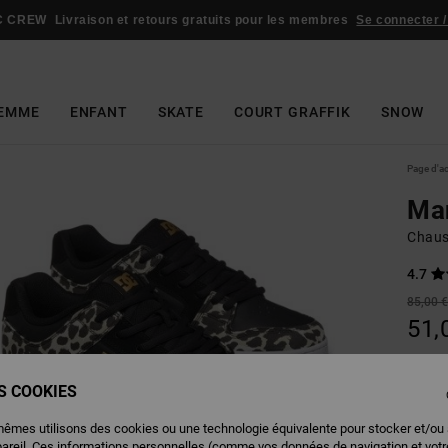
C CREW
Livraison et retours gratuits pour les membres
Se connecter /
EMME
ENFANT
SKATE
COURT GRAFFIK
SNOW
Page d'a
Ma
Chaus
4.7
85,00 
51,
BONS 
ES COOKIES
Couleu
mêmes utilisons des cookies ou une technologie équivalente pour stocker et/ou
pareil. Ces informations personnelles (comme vos données de navigation et vot