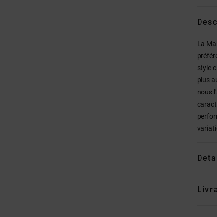
Desc
La Man
préfér
style 
plus a
nous l
caract
perfor
variat
Deta
Livr