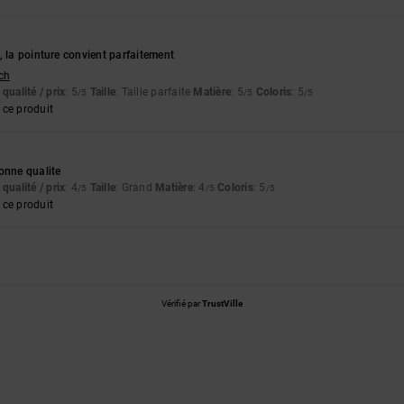
, la pointure convient parfaitement
tch
qualité / prix
: 5
Taille
: Taille parfaite
Matière
: 5
Coloris
: 5
/5
/5
/5
ce produit
onne qualite
qualité / prix
: 4
Taille
: Grand
Matière
: 4
Coloris
: 5
/5
/5
/5
ce produit
Vérifié par
TrustVille