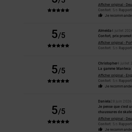
/5
Afficher original - De
Confort
: 5
Rapport 
/5
Je recommande 
5
Almeida
4 juillet 202
/5
Confort, prix promot
Afficher original - Po
Confort
: 5
Rapport 
/5
Christopher
4 juillet
5
/5
La gamme Manteca est
Afficher original - Eng
Confort
: 5
Rapport 
/5
Je recommande 
Daniela
28 juin 2026
5
Je pense que c'est u
/5
chaussures de skate. 
Afficher original - De
Confort
: 5
Rapport 
/5
Je recommande 