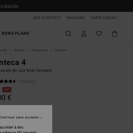
 s'inscrire
AIDE & CONTACT
MAGASINS
CARTE CADEAU
BONS PLANS
ccueil
Homme
Chaussures
Sneakers
nteca 4
sures en cuir Noir Unisexe
(246 Avis)
€
40%
00 €
PLANS
Continuer sans accepter
Cheetah Print
r
 accéder à des
re adresse IP) peuvent