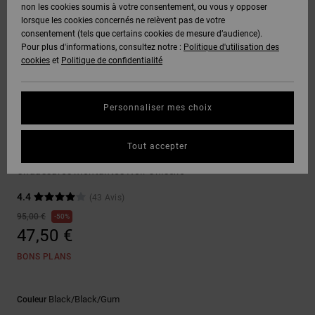
Voir Tout
non les cookies soumis à votre consentement, ou vous y opposer
Boots
Pantalons
Manteaux
Bonnets
lorsque les cookies concernés ne relèvent pas de votre
Quiksilver
Snowboard
& Shorts
consentement (tels que certains cookies de mesure d’audience).
Freedom
BONS
Onyx
Pantalons
Pour plus d'informations, consultez notre :
Politique d'utilisation des
PLANS
Sweats
Accessoires
cookies
et
Politique de confidentialité
Unisex
Voir Tout
Protection
AT-2
Shorts
des
AIDE &
T-Shirts
Voir Tout
données
Personnaliser mes choix
CONTACT
Voir Tout
Liquid
Boardshorts
Sneakers
Fuego
Chemises
Guide des
Tout accepter
MAGASINS
& Polos
Manteca 4 Hi
tailles
Voir Tout
Chaussures montantes Noir Unisexe
CARTE
Pantalons,
4.4
(43 Avis)
Démarrez
CADEAU
Jeans &
une
95,00 €
50%
Shorts
conversation
47,50 €
pour obtenir
LISTE DE
la réponse la
BONS PLANS
plus rapide à
SOUHAITS
Bonnets &
votre
Casquettes
question.
Black/black/gum
Couleur