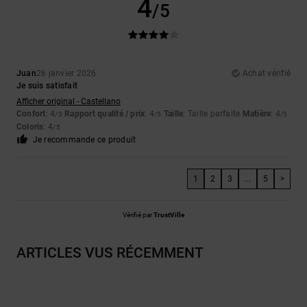
4
/5
Juan
26 janvier 2026
Achat vérifié
Je suis satisfait
Afficher original - Castellano
Confort
: 4
Rapport qualité / prix
: 4
Taille
: Taille parfaite
Matière
: 4
/5
/5
/5
Coloris
: 4
/5
Je recommande ce produit
1
2
3
...
5
>
Vérifié par
TrustVille
ARTICLES VUS RÉCEMMENT