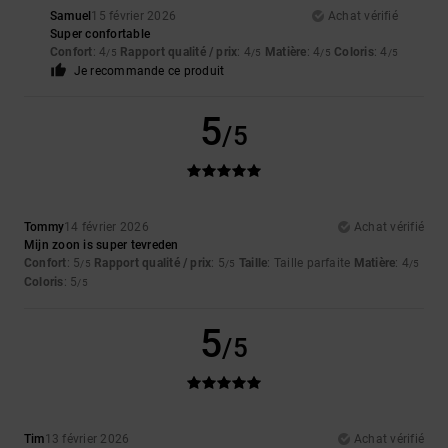
Samuel
15 février 2026
Achat vérifié
Super confortable
Confort
: 4
Rapport qualité / prix
: 4
Matière
: 4
Coloris
: 4
/5
/5
/5
/5
Je recommande ce produit
5
/5
Tommy
14 février 2026
Achat vérifié
Mijn zoon is super tevreden
Confort
: 5
Rapport qualité / prix
: 5
Taille
: Taille parfaite
Matière
: 4
/5
/5
/5
Coloris
: 5
/5
5
/5
Tim
13 février 2026
Achat vérifié