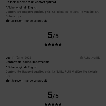
Un look superbe et un confort optimal !
Afficher original - English
Confort
: 5
Rapport qualité / prix
: 5
Taille
: Taille parfaite
Matière
: 5
/5
/5
/5
Coloris
: 5
/5
Je recommande ce produit
5
/5
Luci
11 février 2026
Achat vérifié
Confortable, solide, imperméable
Afficher original - English
Confort
: 5
Rapport qualité / prix
: 4
Taille
: Petit
Matière
: 5
Coloris
:
/5
/5
/5
5
/5
Je recommande ce produit
5
/5