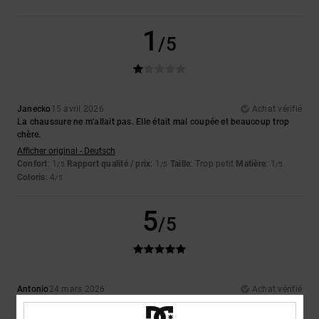
1
/5
Janecko
15 avril 2026
Achat vérifié
La chaussure ne m'allait pas. Elle était mal coupée et beaucoup trop
chère.
Afficher original - Deutsch
Confort
: 1
Rapport qualité / prix
: 1
Taille
: Trop petit
Matière
: 1
/5
/5
/5
Coloris
: 4
/5
5
/5
Antonio
24 mars 2026
Achat vérifié
Des chaussures très bien faites et de qualité
Afficher original - Italiano