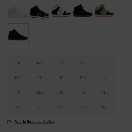
Démarrer une
Sacs &
conversation
Sacs à dos
Trouvez des
réponses
Ceintures
aux
& Portes
questions
les plus
monnaies
fréquentes et
notre
formulaire
de contact.
36
36.5
37
37.5
38
Consulter
la FAQ
38.5
39
40
40.5
41
42
42.5
43
44
44.5
45
46
46.5
47
48.5
Voir le Guide des tailles