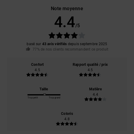
Note moyenne
4.4
/5
basé sur
43 avis vérifiés
depuis septembre 2025
77% de nos clients recommandent ce produit
Confort
Rapport qualité / prix
4.5
4.5
Taille
Matière
4.4
Trop petit
Trop grand
Coloris
4.8